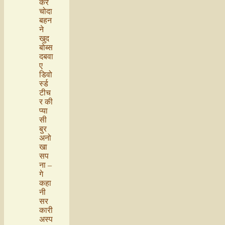
कर
चोदा
बहन
ने
खुद
बोब्स
दबवा
ए
डिवो
र्स्ड
टीच
र की
प्या
सी
बुर
अनो
खा
सप
ना –
गे
कहा
नी
सर
कारी
अस्प