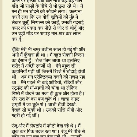
कमर पर हल्की चर्बी और नीचे बड़े-बड़े गोल
गाँड जो साड़ी के नीचे से भी फूल रहे थे। मैं
मन ही मन चोदने को सोचने लगा। कल्पना
करने लगा कि उन गोरी चूचियों को मुँह में
लेकर चूसूँ, निप्पल्स को काटूँ, उनकी गदराई
कमर को पकड़ कर पीछे से जोर से चोदूँ और
उन बड़ी गाँड पर थप्पड़ मार-मार कर लाल
कर दूँ।
चूँकि मेरी भी उम्र बत्तीस साल हो गई थी और
अभी मैं कुँवारा ही था। मैं बहुत सेक्सी किस्म
का इंसान हूँ। रोज जिम जाता था इसलिए
शरीर में अच्छी एनर्जी थी। मैंने बहुत सी
कहानियाँ पढ़ी थीं जिसमें रिश्ते में चोदाई होती
थी। अब मन प्रैक्टिकल करने को मचल रहा
था। मैंने पहले भी कई आंटियों, रंडियों और
स्टूडेंट की माँ-बहनों को चोदा था लेकिन
रिश्ते में चोदने का मजा ही कुछ और होता है।
खैर रात के दस बज चुके थे। चाचा नाइट
ड्यूटी में जा चुके थे। चाची टीवी देखते-
देखते सो चुकी थीं। उनकी साँसें धीमी और
गहरी हो गई थीं।
रंजू और मैं लैपटॉप में फोटो देख रहे थे। मैं
झुक कर पिक बदल रहा था। रंजू मेरे पीछे से
गर्दन पर सर रख कर देख रही थी। उसकी