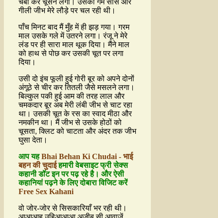
चबा कर चूसने लगी। उसकी गर्म साँस और
गीली जीभ मेरे लौड़े पर चल रही थी।
पाँच मिनट बाद मैं मुँह में ही झड़ गया। गरम
माल उसके गले में उतरने लगा। रंजू ने मेरे
लंड पर ही सारा माल थूक दिया। मैंने माल
को हाथ से पोछ कर उसकी चूत पर लगा
दिया।
उसी दो इंच फूली हुई गोरी बूर को अपने दोनों
अंगूठे से चीर कर तितली जैसे मसलने लगा।
बिल्कुल पकी हुई आम की तरह लाल और
चमकदार बूर अब मेरी लंबी जीभ से चाट रहा
था। उसकी चूत के रस का स्वाद मीठा और
नमकीन था। मैं जीभ से उसके होठों को
चूसता, क्लिट को चाटता और अंदर तक जीभ
घुसा देता।
आप यह
Bhai Behan Ki Chudai - भाई
बहन की चुदाई
हमारी वेबसाइट फ्री सेक्स
कहानी डॉट इन पर पढ़ रहे है। और ऐसी
कहानियां पढ़ने के लिए दोबारा विजिट करें
Free Sex Kahani
वो जोर-जोर से सिसकारियाँ भर रही थी।
आआआह उूूहिआआआ अजीब सी आवाजें