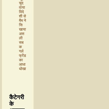
चुद
वाया
विदे
शी से
मैम ने
सि
खाया
अस
ली
सब
क
गर्ल
फ्रेंड
का
आधा
धोखा
कैटेगरी
के