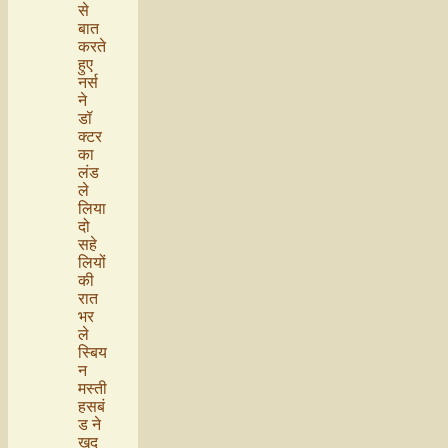
से
बात
करते
हुए
नर्स
ने
डॉ
क्टर
का
लंड
ले
लिया
दो
सहे
लियों
की
रात
भर
ले
स्बिय
न
मस्ती
हसबं
ड ने
खुद