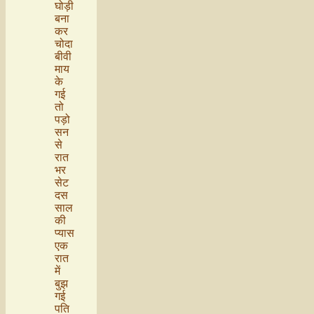
घोड़ी
बना
कर
चोदा
बीवी
माय
के
गई
तो
पड़ो
सन
से
रात
भर
सेट
दस
साल
की
प्यास
एक
रात
में
बुझ
गई
पति