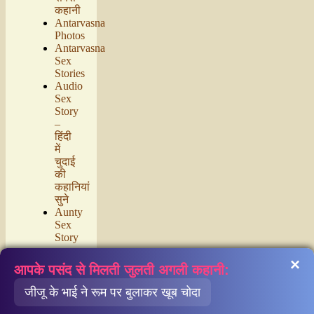
कहानी
Antarvasna
Photos
Antarvasna
Sex
Stories
Audio
Sex
Story
–
हिंदी
में
चुदाई
की
कहानियां
सुने
Aunty
Sex
Story
–
×
आंटी
आपके पसंद से मिलती जुलती अगली कहानी:
की
चुदाई
जीजू के भाई ने रूम पर बुलाकर खूब चोदा
की
कहानियाँ