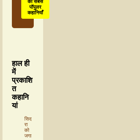
की सबसे
पॉपुलर
कहानियाँ
हाल ही
में
प्रकाशि
त
कहानि
यां
सिद
रा
को
जगा