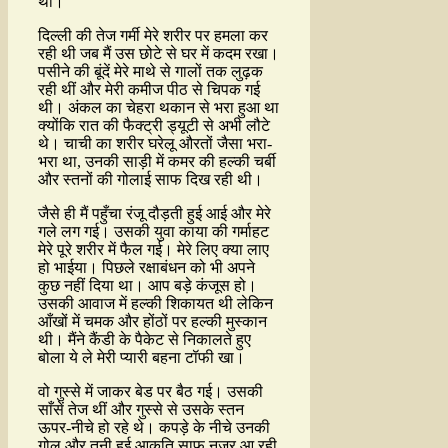
थी।
दिल्ली की तेज गर्मी मेरे शरीर पर हमला कर
रही थी जब मैं उस छोटे से घर में कदम रखा।
पसीने की बूंदें मेरे माथे से गालों तक लुढ़क
रही थीं और मेरी कमीज पीठ से चिपक गई
थी। अंकल का चेहरा थकान से भरा हुआ था
क्योंकि रात की फैक्ट्री ड्यूटी से अभी लौटे
थे। चाची का शरीर घरेलू औरतों जैसा भरा-
भरा था, उनकी साड़ी में कमर की हल्की चर्बी
और स्तनों की गोलाई साफ दिख रही थी।
जैसे ही मैं पहुँचा रंजू दौड़ती हुई आई और मेरे
गले लग गई। उसकी युवा काया की गर्माहट
मेरे पूरे शरीर में फैल गई। मेरे लिए क्या लाए
हो भाईया। पिछले रक्षाबंधन को भी अपने
कुछ नहीं दिया था। आप बड़े कंजूस हो।
उसकी आवाज में हल्की शिकायत थी लेकिन
आँखों में चमक और होंठों पर हल्की मुस्कान
थी। मैंने कैंडी के पैकेट से निकालते हुए
बोला ये ले मेरी प्यारी बहना टॉफी खा।
वो गुस्से में जाकर बेड पर बैठ गई। उसकी
साँसें तेज थीं और गुस्से से उसके स्तन
ऊपर-नीचे हो रहे थे। कपड़े के नीचे उनकी
गोल और तनी हुई आकृति साफ नजर आ रही