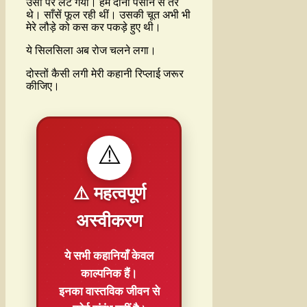
उसी पर लेट गया। हम दोनों पसीने से तर
थे। साँसें फूल रही थीं। उसकी चूत अभी भी
मेरे लौड़े को कस कर पकड़े हुए थी।
ये सिलसिला अब रोज चलने लगा।
दोस्तों कैसी लगी मेरी कहानी रिप्लाई जरूर
कीजिए।
⚠️
⚠️ महत्वपूर्ण
अस्वीकरण
ये सभी कहानियाँ
केवल
काल्पनिक
हैं।
इनका वास्तविक जीवन से