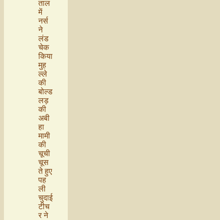
ताल
में
नर्स
ने
लंड
चेक
किया
मुह
ल्ले
की
बोल्ड
लड़
की
अबी
हा
मामी
की
चूची
चूस
ते हुए
पह
ली
चुदाई
टीच
र ने