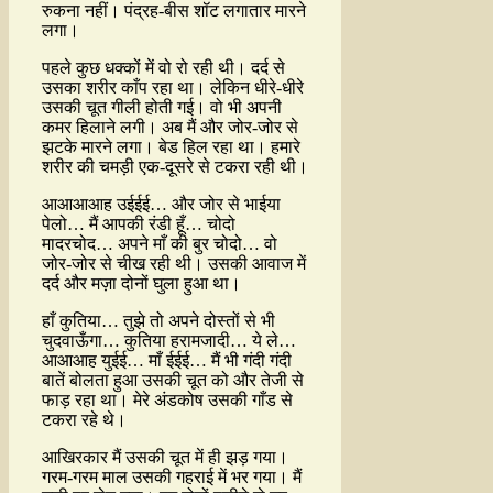
रुकना नहीं। पंद्रह-बीस शॉट लगातार मारने
लगा।
पहले कुछ धक्कों में वो रो रही थी। दर्द से
उसका शरीर काँप रहा था। लेकिन धीरे-धीरे
उसकी चूत गीली होती गई। वो भी अपनी
कमर हिलाने लगी। अब मैं और जोर-जोर से
झटके मारने लगा। बेड हिल रहा था। हमारे
शरीर की चमड़ी एक-दूसरे से टकरा रही थी।
आआआआह उईईई… और जोर से भाईया
पेलो… मैं आपकी रंडी हूँ… चोदो
मादरचोद… अपने माँ की बुर चोदो… वो
जोर-जोर से चीख रही थी। उसकी आवाज में
दर्द और मज़ा दोनों घुला हुआ था।
हाँ कुतिया… तुझे तो अपने दोस्तों से भी
चुदवाऊँगा… कुतिया हरामजादी… ये ले…
आआआह युईई… माँ ईईई… मैं भी गंदी गंदी
बातें बोलता हुआ उसकी चूत को और तेजी से
फाड़ रहा था। मेरे अंडकोष उसकी गाँड से
टकरा रहे थे।
आखिरकार मैं उसकी चूत में ही झड़ गया।
गरम-गरम माल उसकी गहराई में भर गया। मैं