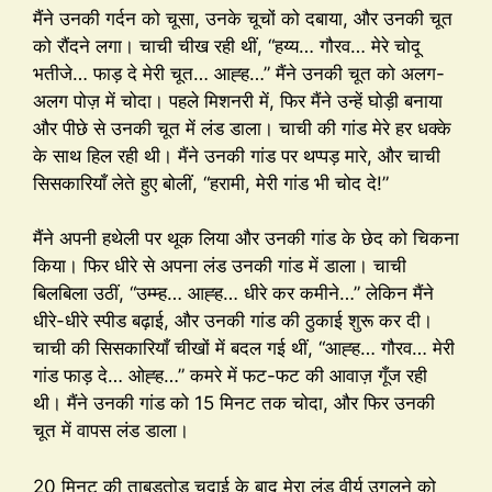
मैंने उनकी गर्दन को चूसा, उनके चूचों को दबाया, और उनकी चूत
को रौंदने लगा। चाची चीख रही थीं, “हय्य… गौरव… मेरे चोदू
भतीजे… फाड़ दे मेरी चूत… आह्ह…” मैंने उनकी चूत को अलग-
अलग पोज़ में चोदा। पहले मिशनरी में, फिर मैंने उन्हें घोड़ी बनाया
और पीछे से उनकी चूत में लंड डाला। चाची की गांड मेरे हर धक्के
के साथ हिल रही थी। मैंने उनकी गांड पर थप्पड़ मारे, और चाची
सिसकारियाँ लेते हुए बोलीं, “हरामी, मेरी गांड भी चोद दे!”
मैंने अपनी हथेली पर थूक लिया और उनकी गांड के छेद को चिकना
किया। फिर धीरे से अपना लंड उनकी गांड में डाला। चाची
बिलबिला उठीं, “उम्म्ह… आह्ह… धीरे कर कमीने…” लेकिन मैंने
धीरे-धीरे स्पीड बढ़ाई, और उनकी गांड की ठुकाई शुरू कर दी।
चाची की सिसकारियाँ चीखों में बदल गई थीं, “आह्ह… गौरव… मेरी
गांड फाड़ दे… ओह्ह…” कमरे में फट-फट की आवाज़ गूँज रही
थी। मैंने उनकी गांड को 15 मिनट तक चोदा, और फिर उनकी
चूत में वापस लंड डाला।
20 मिनट की ताबड़तोड़ चुदाई के बाद मेरा लंड वीर्य उगलने को