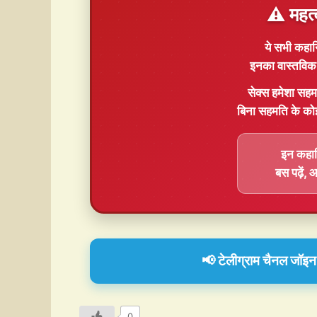
⚠️ महत्
ये सभी कहान
इनका वास्तविक 
सेक्स हमेशा
सहम
बिना सहमति के को
इन कहानि
बस पढ़ें,
📢 टेलीग्राम चैनल जॉइन क
0