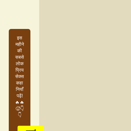
इस
महीने
की
सबसे
लोक
प्रिय
सेक्स
कहा
नियाँ
पढ़ें!
🔥🔥
🥵👇
👇