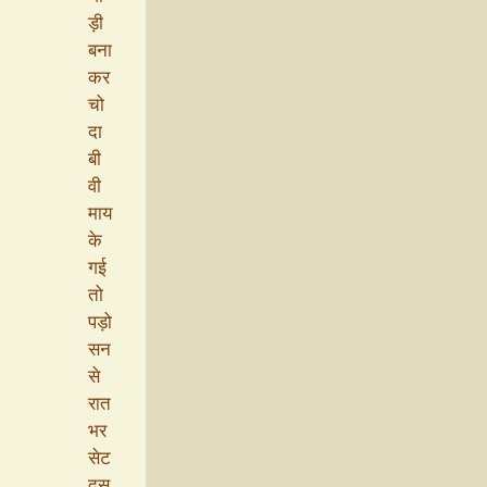
ड़ी
बना
कर
चो
दा
बी
वी
माय
के
गई
तो
पड़ो
सन
से
रात
भर
सेट
दस