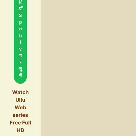
नि
याँ
S
p
o
ti
f
y
प
र
सु
नें
Watch
Ullu
Web
series
Free Full
HD