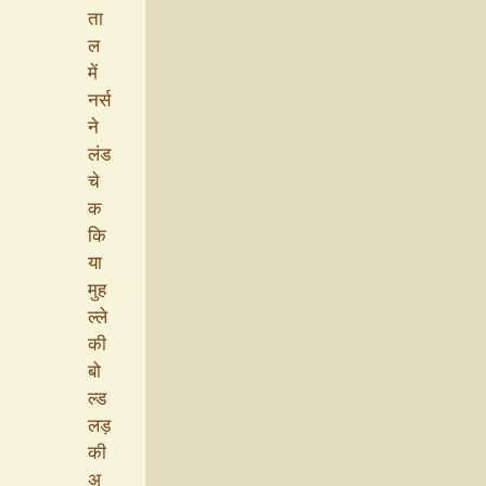
ता
ल
में
नर्स
ने
लंड
चे
क
कि
या
मुह
ल्ले
की
बो
ल्ड
लड़
की
अ