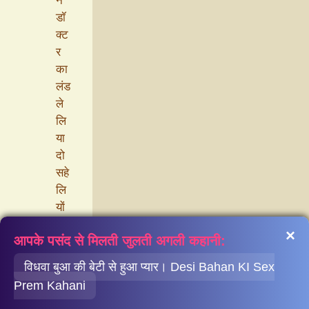
ने
डॉ
क्ट
र
का
लंड
ले
लि
या
दो
सहे
लि
यों
की
×
आपके पसंद से मिलती जुलती अगली कहानी:
रात
भर
विधवा बुआ की बेटी से हुआ प्यार। Desi Bahan KI Sex
ले
Prem Kahani
स्बि