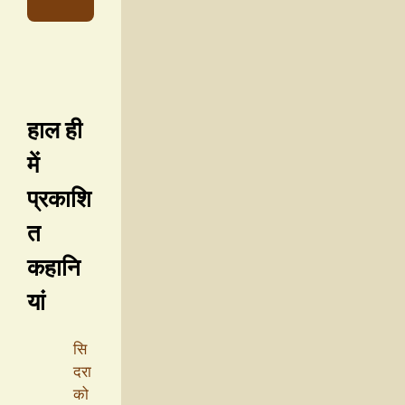
हाल ही
में
प्रकाशि
त
कहानि
यां
सि
दरा
को