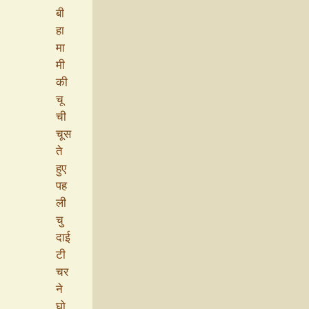
बी
हा
मा
मी
की
चू
ची
चूस
ते
हुए
पह
ली
चु
दाई
टी
चर
ने
घो