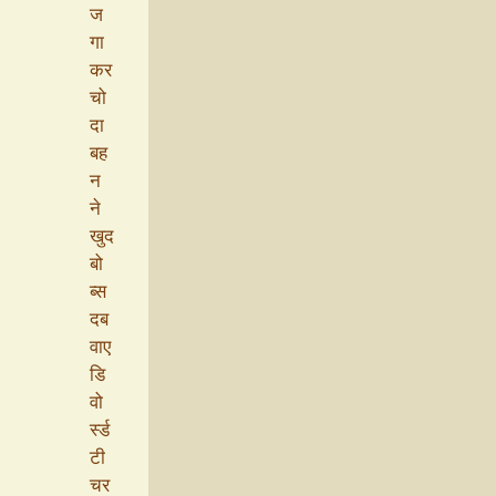
ज
गा
कर
चो
दा
बह
न
ने
खुद
बो
ब्स
दब
वाए
डि
वो
र्स्ड
टी
चर