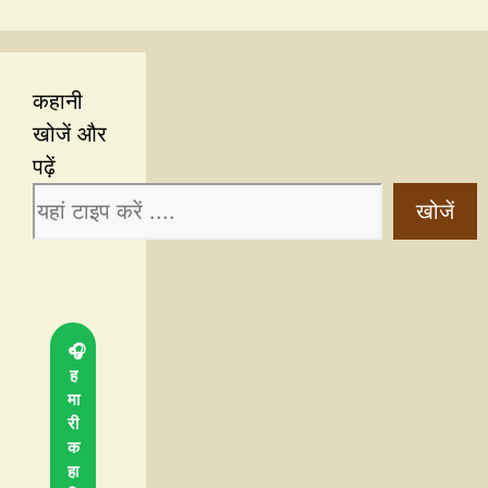
कहानी
खोजें और
पढ़ें
खोजें
🎧
ह
मा
री
क
हा