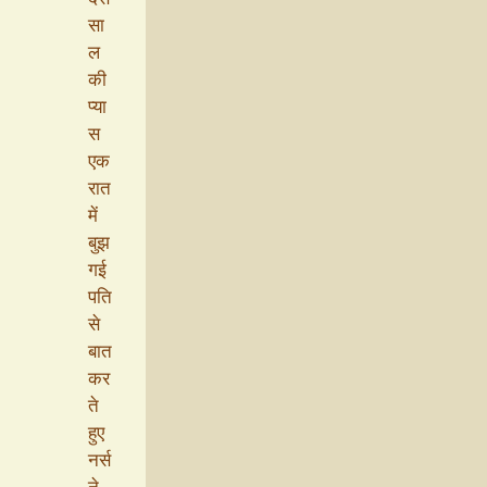
सा
ल
की
प्या
स
एक
रात
में
बुझ
गई
पति
से
बात
कर
ते
हुए
नर्स