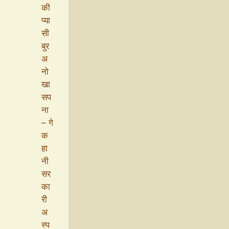
की
प्या
सी
बुर
अ
नो
खा
सप
ना
– गे
क
हा
नी
सर
का
री
अ
स्प