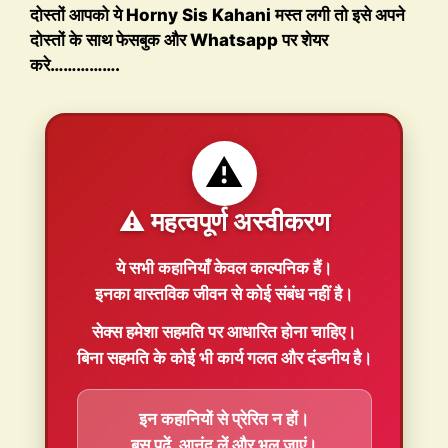
दोस्तों आपको ये Horny Sis Kahani मस्त लगी तो इसे अपने
दोस्तों के साथ फेसबुक और Whatsapp पर शेयर
करे…………….
⚠️
⚠️ महत्वपूर्ण अस्वीकरण
ये सभी कहानियाँ
केवल काल्पनिक
हैं।
इनका वास्तविक जीवन से कोई संबंध नहीं है।
सेक्स हमेशा
सहमति
पर आधारित होना चाहिए।
बिना सहमति के कोई भी कार्य गलत और दंडनीय है।
इन कहानियों से प्रेरित न हों।
बस पढ़ें, आनंद लें और भूल जाएं।