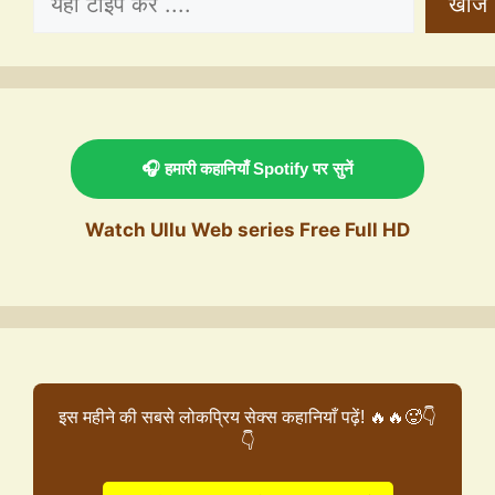
खोजें
🎧 हमारी कहानियाँ Spotify पर सुनें
Watch Ullu Web series Free Full HD
इस महीने की सबसे लोकप्रिय सेक्स कहानियाँ पढ़ें! 🔥🔥🥵👇
👇