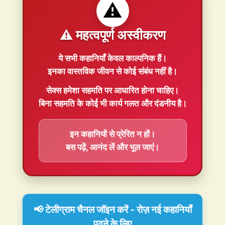
⚠️
⚠️ महत्वपूर्ण अस्वीकरण
ये सभी कहानियाँ
केवल काल्पनिक
हैं।
इनका वास्तविक जीवन से कोई संबंध नहीं है।
सेक्स हमेशा
सहमति
पर आधारित होना चाहिए।
बिना सहमति के कोई भी कार्य गलत और दंडनीय है।
इन कहानियों से प्रेरित न हों।
बस पढ़ें, आनंद लें और भूल जाएं।
📢 टेलीग्राम चैनल जॉइन करें - रोज़ नई कहानियाँ
पढ़ने के लिए