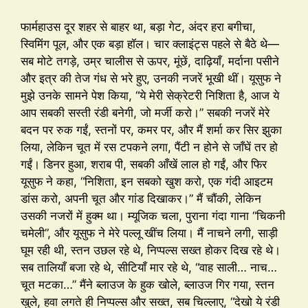
फार्महाउस दूर शहर से बाहर था, बड़ा गेट, अंदर हरा बगीचा,
स्विमिंग पूल, और एक बड़ा हॉल। चार क्लाइंट्स पहले से बैठे थे—
सब मोटे तगड़े, उम्र चालीस से ऊपर, मूंछें, दाढ़ियाँ, मर्दाना पसीने
और इत्र की तेज गंध से भरे हुए, उनकी नजरें भूखी थीं। यूसुफ ने
मुझे उनके सामने पेश किया, “ये मेरी सेक्रेटरी निशिता है, आज ये
आप सबकी सस्ती रंडी बनेगी, जो मर्जी करो।” सबकी नजरें मेरे
बदन पर रुक गईं, स्तनों पर, कमर पर, और मैं शर्मा कर सिर झुका
लिया, लेकिन चूत में रस टपकने लगा, पैंटी न होने से जाँघें तर हो
गईं। डिनर हुआ, शराब पी, सबकी आँखें लाल हो गईं, और फिर
यूसुफ ने कहा, “निशिता, इन सबको खुश करो, एक गंदी आइटम
डांस करो, अपनी चूत और गांड दिखाकर।” मैं चौंकी, लेकिन
उसकी नजरों में हुक्म था। म्यूजिक चला, पुराना गंदा गाना “चिकनी
चमेली”, और यूसुफ ने मेरे पल्लू खींच लिया। मैं नाचने लगी, साड़ी
घूम रही थी, स्तन उछल रहे थे, निप्पल्स सख्त होकर दिख रहे थे।
सब तालियाँ बजा रहे थे, सीटियाँ मार रहे थे, “वाह साली… नाच…
चूत मटका…” मैंने ब्लाउज के हुक खोले, ब्लाउज गिर गया, स्तन
खुले, हवा लगते ही निप्पल्स और सख्त, सब चिल्लाए, “देखो ये रंडी