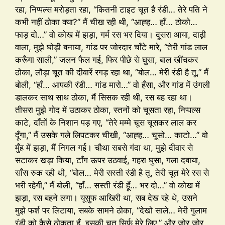
रहा, निप्पल्स मरोड़ता रहा, “कितनी टाइट चूत है रंडी… तेरे पति ने
कभी नहीं ठोका क्या?” मैं चीख रही थी, “आह्ह… हाँ… ठोको…
फाड़ दो…” वो कोख में झड़ा, गर्म रस भर दिया। दूसरा आया, दाढ़ी
वाला, मुझे घोड़ी बनाया, गांड पर जोरदार चाँटे मारे, “तेरी गांड लाल
करूँगा साली,” जलन फैल गई, फिर पीछे से घुसा, बाल खींचकर
ठोका, लौड़ा चूत की दीवारें रगड़ रहा था, “बोल… मेरी रंडी है तू,” मैं
बोली, “हाँ… आपकी रंडी… गांड मारो…” वो हँसा, और गांड में उंगली
डालकर साथ साथ ठोका, मैं सिसक रही थी, रस बह रहा था।
तीसरा मुझे गोद में उठाकर ठोका, स्तनों को चूसता रहा, निप्पल्स
काटे, दाँतों के निशान पड़ गए, “तेरे मम्मे चूस चूसकर लाल कर
दूँगा,” मैं उसके गले लिपटकर चीखी, “आह्ह… चूसो… काटो…” वो
मुँह में झड़ा, मैं निगल गई। चौथा सबसे गंदा था, मुझे दीवार से
सटाकर खड़ा किया, टाँग ऊपर उठवाई, गहरा घुसा, गला दबाया,
साँस रुक रही थी, “बोल… मेरी सस्ती रंडी है तू, तेरी चूत मेरे रस से
भरी रहेगी,” मैं बोली, “हाँ… सस्ती रंडी हूँ… भर दो…” वो कोख में
झड़ा, रस बहने लगा। यूसुफ आखिरी था, सब देख रहे थे, उसने
मुझे फर्श पर लिटाया, सबके सामने ठोका, “देखो साले… मेरी गुलाम
रंडी को कैसे ठोकता हूँ, इसकी चूत सिर्फ मेरे लिए,” और जोर जोर