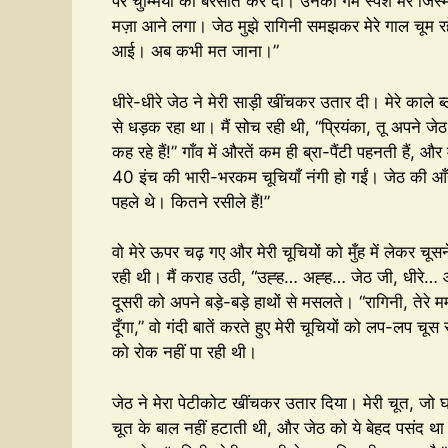
पर चुम्मियों की बरसात कर दी। उनका गर्म स्पर्श मेरे जिस्
मज़ा आने लगा। जेठ मुझे रागिनी समझकर मेरे गाल चूम रहे 
आई। अब कभी मत जाना।”
धीरे-धीरे जेठ ने मेरी साड़ी खींचकर उतार दी। मेरे काल
से धड़क रहा था। मैं सोच रही थी, “प्रियंका, तू अपने जेठ
कह रहे हैं!” गाँव में औरतें कम ही ब्रा-पैंटी पहनती हैं, और
40 इंच की भारी-भरकम चूचियाँ नंगी हो गईं। जेठ की आँखों म
पहले थे। कितने रसीले हैं!”
वो मेरे ऊपर चढ़ गए और मेरी चूचियों को मुँह में लेकर चूस
रही थी। मैं कराह उठी, “उह्ह… अह्ह… जेठ जी, धीरे… ओह
दूसरी को अपने बड़े-बड़े हाथों से मसलते। “रागिनी, तेरे 
दूँगा,” वो गंदी बातें करते हुए मेरी चूचियों को लप-लप चूस
को रोक नहीं पा रही थी।
जेठ ने मेरा पेटीकोट खींचकर उतार दिया। मेरी चूत, जो
चूत के बाल नहीं हटाती थी, और जेठ को ये बेहद पसंद था। वो 