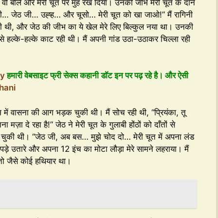
” वो बोले और मेरी चूत पर मुँह रख दिया। उनकी जीभ मेरी चूत के दाने
मी… जेठ जी… उह्ह… और चूसो… मेरी चूत को खा जाओ!” मैं रागिनी
चूसी थी, और जेठ की जीभ का ये खेल मेरे लिए बिल्कुल नया था। उनकी
तों से हल्के-हल्के काट रही थी। मैं अपनी गांड उठा-उठाकर चिल्ला रही
ry
हमारी वेबसाइट फ्री सेक्स कहानी डॉट इन पर पढ़ रहे है। और ऐसी
hani
 में वासना की आग भड़क चुकी थी। मैं सोच रही थी, “प्रियंका, तू
़ा दे रहा है!” जेठ ने मेरी चूत के गुलाबी होंठों को दाँतों से
हो चुकी थी। “जेठ जी, अब बस… मुझे चोद दो… मेरी चूत में अपना लंड
पड़े उतारे और अपना 12 इंच का मोटा लौड़ा मेरे सामने लहराया। मैं
तो जैसे कोई हथियार था।