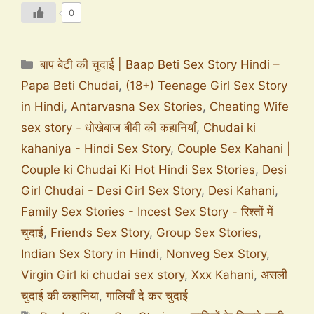
0
बाप बेटी की चुदाई | Baap Beti Sex Story Hindi –
Papa Beti Chudai
,
(18+) Teenage Girl Sex Story
in Hindi
,
Antarvasna Sex Stories
,
Cheating Wife
sex story - धोखेबाज बीवी की कहानियाँ
,
Chudai ki
kahaniya - Hindi Sex Story
,
Couple Sex Kahani |
Couple ki Chudai Ki Hot Hindi Sex Stories
,
Desi
Girl Chudai - Desi Girl Sex Story
,
Desi Kahani
,
Family Sex Stories - Incest Sex Story - रिश्तों में
चुदाई
,
Friends Sex Story
,
Group Sex Stories
,
Indian Sex Story in Hindi
,
Nonveg Sex Story
,
Virgin Girl ki chudai sex story
,
Xxx Kahani
,
असली
चुदाई की कहानिया
,
गालियाँ दे कर चुदाई