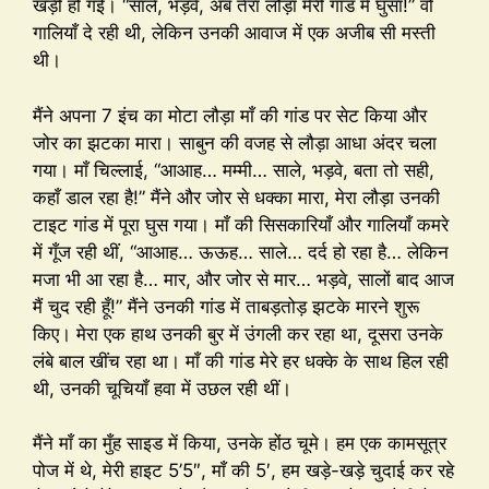
खड़ी हो गई। “साले, भड़वे, अब तेरा लौड़ा मेरी गांड में घुसा!” वो
गालियाँ दे रही थी, लेकिन उनकी आवाज में एक अजीब सी मस्ती
थी।
मैंने अपना 7 इंच का मोटा लौड़ा माँ की गांड पर सेट किया और
जोर का झटका मारा। साबुन की वजह से लौड़ा आधा अंदर चला
गया। माँ चिल्लाई, “आआह… मम्मी… साले, भड़वे, बता तो सही,
कहाँ डाल रहा है!” मैंने और जोर से धक्का मारा, मेरा लौड़ा उनकी
टाइट गांड में पूरा घुस गया। माँ की सिसकारियाँ और गालियाँ कमरे
में गूँज रही थीं, “आआह… ऊऊह… साले… दर्द हो रहा है… लेकिन
मजा भी आ रहा है… मार, और जोर से मार… भड़वे, सालों बाद आज
मैं चुद रही हूँ!” मैंने उनकी गांड में ताबड़तोड़ झटके मारने शुरू
किए। मेरा एक हाथ उनकी बुर में उंगली कर रहा था, दूसरा उनके
लंबे बाल खींच रहा था। माँ की गांड मेरे हर धक्के के साथ हिल रही
थी, उनकी चूचियाँ हवा में उछल रही थीं।
मैंने माँ का मुँह साइड में किया, उनके होंठ चूमे। हम एक कामसूत्र
पोज में थे, मेरी हाइट 5’5″, माँ की 5′, हम खड़े-खड़े चुदाई कर रहे