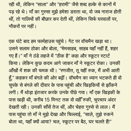
रही थी, लेकिन “साला” और “हरामी” जैसे शब्द हल्के से कानों में
पड़ रहे थे। माँ का गुस्सा मुझे हमेशा डराता था, वो जब नाराज होती
थीं, तो गालियों की बौछार कर देती थीं, लेकिन सिर्फ घरवालों पर,
नौकरों पर नहीं।
एक घंटे बाद हम फार्महाउस पहुंचे। गेट पर वॉचमैन खड़ा था।
उसने सलाम ठोका और बोला, “मेमसाहब, साहब यहाँ नहीं हैं, शहर
गए हैं।” माँ ने ठंडे लहजे में “ठीक है” कहा और स्कूटर स्टार्ट
किया। लेकिन कुछ कदम आगे जाकर माँ ने स्कूटर रोका। उनकी
आँखों में शक की चमक थी। “रणजीत, तू यहीं रुक, मैं अभी आती
हूँ,” कहकर माँ बंगले की ओर बढ़ीं। वॉचमैन का ध्यान भटकते ही वो
चुपके से बंगले की दीवार के पास पहुंची और खिड़कियों से झाँकने
लगी। मैं थोड़ा इंतजार करके उनके पीछे गया। माँ एक खिड़की के
पास खड़ी थी, करीब 15 मिनट तक वो वहीँ रुकी, चुपचाप अंदर
देखती रही। उनकी साँसें तेज थीं, और चेहरा गुस्से से लाल। मैं
पास पहुंचा तो माँ ने मुझे देखा और चिल्लाई, “साले, तुझे रुकने
बोला था, यहाँ क्यों आया? चल, स्कूटर पर बैठ, घर चलते हैं!”