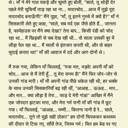
थे। माँ ने मेरे गाल पकड़े और चूमते हुए बोली, “साले, तू थोड़ी देर
पहले मेरी चूचियाँ ताड़ रहा था ना… मादरचोद… आज मैं तुझे पूरा
मादरचोद बनाऊँगी!” मैंने पूछा, “माँ, तू इतने गुस्से में क्यों है?” माँ ने
सिसकारी लेते हुए कहा, “साले, सब मर्द एक जैसे होते हैं… जानता
है, फार्महाउस पर मैंने क्या देखा? तेरा बाप… किसी रंडी को चोद
रहा था… मैं खिड़की से सब देख रही थी… वो साला उसकी बुर में
लौड़ा पेल रहा था… मैं सालों से इंतजार करती थी, और वो बाहर
चुदाई करता था!” माँ की आवाज में दर्द और आग दोनों थे।
मैं रुक गया, लेकिन माँ चिल्लाई, “रुक मत, भड़वे! अपनी माँ को
चोद… आज से मैं तेरी हूँ… तू मेरा सनम है!” मैंने फिर जोर-जोर से
उनकी गांड मारी। माँ भी अपनी गांड पीछे धकेल रही थी, हर धक्के
के साथ उनकी सिसकारियाँ बढ़ रही थीं, “आआह… ऊऊह… मार…
और मार… क्या लौड़ा है तेरा… फाड़ दे मेरी गांड!” आखिर में मैंने
एक जोरदार झटका मारा, और मेरा गर्म पानी माँ की गांड में छूट
गया। माँ चिल्लाई, “आआह… मम्मी… कितना पानी है रे… साले,
मादरचोद… तूने तो मुझे सही ठोका!” हम दोनों चिपककर बाथरूम
की दीवार से टिक गए, साँसें तेज, जिस्म गर्म। फिर हम बेड पर गए