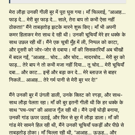
मेरा लौड़ा उनकी गीली बुर में पूरा घुस गया। माँ चिल्लाई, “आआह…
फाड़ दे… मेरी बुर फाड़ दे… साले, तेरा बाप तो कभी ऐसा नहीं
ठोकता!” मैंने ताबड़तोड़ झटके मारने शुरू किए। माँ भी अपनी
कमर हिलाकर मेरा साथ दे रही थी। उनकी चूचियाँ मेरे हर धक्के के
साथ उछल रही थीं। मैंने एक चूची मुँह में ली, निप्पल को काटा,
और दूसरी को जोर-जोर से दबाया। माँ की सिसकारियाँ अब चीखों
में बदल गईं, “आआह… चोद… और चोद… मादरचोद… मेरी बुर को
फाड़… तेरे बाप ने तो कभी मजा नहीं दिया… तू चोद… मेरी चूचियाँ
दबा… और काट… इन्हें और बड़ा कर दे… मेरे ब्लाउज से बाहर
निकलें… आआह… तेरे गर्म पानी से मेरी बुर भर दे!”
मैंने उनकी बुर में उंगली डाली, उनके क्लिट को रगड़ा, और साथ-
साथ लौड़ा पेलता रहा। माँ की बुर इतनी गीली थी कि हर धक्के के
साथ “पच-पच” की आवाज गूँज रही थी। मैंने उन्हें घोड़ी बनाया,
उनकी गांड ऊपर उठाई, और फिर से बुर में लौड़ा डाला। माँ की
गांड मेरे सामने हिल रही थी, मैंने उनकी चूचियाँ पकड़ीं और पीछे से
ताबड़तोड़ ठोका। माँ चिल्ला रही थी, “आआह… ऊऊह… और