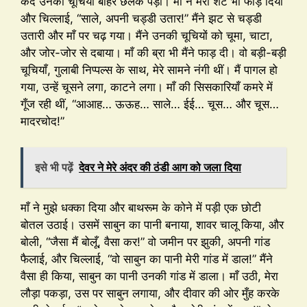
कैद उनकी चूचियाँ बाहर छलक पड़ीं। माँ ने मेरा शर्ट भी फाड़ दिया
और चिल्लाई, “साले, अपनी चड्डी उतार!” मैंने झट से चड्डी
उतारी और माँ पर चढ़ गया। मैंने उनकी चूचियों को चूमा, चाटा,
और जोर-जोर से दबाया। माँ की ब्रा भी मैंने फाड़ दी। वो बड़ी-बड़ी
चूचियाँ, गुलाबी निप्पल्स के साथ, मेरे सामने नंगी थीं। मैं पागल हो
गया, उन्हें चूसने लगा, काटने लगा। माँ की सिसकारियाँ कमरे में
गूँज रही थीं, “आआह… ऊऊह… साले… ईई… चूस… और चूस…
मादरचोद!”
इसे भी पढ़ें
देवर ने मेरे अंदर की ठंडी आग को जला दिया
माँ ने मुझे धक्का दिया और बाथरूम के कोने में पड़ी एक छोटी
बोतल उठाई। उसमें साबुन का पानी बनाया, शावर चालू किया, और
बोली, “जैसा मैं बोलूँ, वैसा कर!” वो जमीन पर झुकी, अपनी गांड
फैलाई, और चिल्लाई, “वो साबुन का पानी मेरी गांड में डाल!” मैंने
वैसा ही किया, साबुन का पानी उनकी गांड में डाला। माँ उठी, मेरा
लौड़ा पकड़ा, उस पर साबुन लगाया, और दीवार की ओर मुँह करके