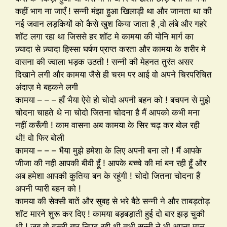
कहीं भाग ना जाएँ ! सन्नी मंझा हुआ खिलाड़ी था और जानता था की
नई जवान लड़कियों को कैसे खुश किया जाता है ,वो लंबे और गहरे
शॉट लगा रहा था जिससे हर शॉट मे कामया की योनि मार्ग का
ज़्यादा से ज़्यादा हिस्सा घर्षण प्राप्त करता और कामया के शरीर मे
वासना की ज्वाला भड़क उठती ! सन्नी की मेहनत तुरंत असर
दिखाने लगी और कामया जैसे ही चरम पर आई वो अपने चिरपरिचित
अंदाज़ मे बहकने लगी
कामया – – – हाँ भैया ऐसे हो चोदो अपनी बहन को ! बचपन से मुझे
चोदना चाहते थे ना चोदो जितना चोदना है मैं आपको कभी मना
नहीं करूँगी ! काम वासना अब कामया के सिर चढ़ कर बोल रही
थी! वो फिर बोली
कामया – – – भैया मुझे हमेशा के लिए अपनी बना लो ! मैं आपके
जीजा की नही आपकी बीवी हूँ ! आपके बच्चे की मां बन रही हूँ और
अब हमेशा आपकी कुतिया बन के रहूंगी ! चोदो जितना चोदना हैं
अपनी प्यारी बहन को !
कामया की सेक्सी बातें और सुबह से भरे बैठे सन्नी ने और ताबड़तोड़
शॉट मारने शुरू कर दिए ! कामया बड़बड़ाती हुई दो बार झड़ चुकी
थी ! जब वो दूसरी बार निपट रही थी तभी सन्नी ने भी अपना माल