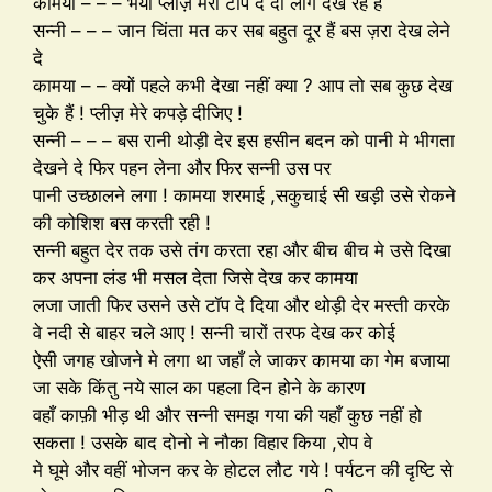
कामया – – – भैया प्लीज़ मेरा टॉप दे दो लोग देख रहे हैं
सन्नी – – – जान चिंता मत कर सब बहुत दूर हैं बस ज़रा देख लेने
दे
कामया – – क्यों पहले कभी देखा नहीं क्या ? आप तो सब कुछ देख
चुके हैं ! प्लीज़ मेरे कपड़े दीजिए !
सन्नी – – – बस रानी थोड़ी देर इस हसीन बदन को पानी मे भीगता
देखने दे फिर पहन लेना और फिर सन्नी उस पर
पानी उच्छालने लगा ! कामया शरमाई ,सकुचाई सी खड़ी उसे रोकने
की कोशिश बस करती रही !
सन्नी बहुत देर तक उसे तंग करता रहा और बीच बीच मे उसे दिखा
कर अपना लंड भी मसल देता जिसे देख कर कामया
लजा जाती फिर उसने उसे टॉप दे दिया और थोड़ी देर मस्ती करके
वे नदी से बाहर चले आए ! सन्नी चारों तरफ देख कर कोई
ऐसी जगह खोजने मे लगा था जहाँ ले जाकर कामया का गेम बजाया
जा सके किंतु नये साल का पहला दिन होने के कारण
वहाँ काफ़ी भीड़ थी और सन्नी समझ गया की यहाँ कुछ नहीं हो
सकता ! उसके बाद दोनो ने नौका विहार किया ,रोप वे
मे घूमे और वहीं भोजन कर के होटल लौट गये ! पर्यटन की दृष्टि से