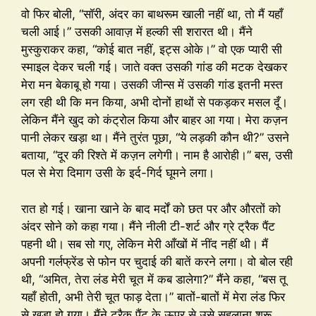
वो फिर बोली, “सॉरी, अंदर का बाथरूम खाली नहीं था, तो मैं यहाँ
चली आई।” उसकी आवाज़ में हल्की सी शरारत थी। मैंने
मुस्कुराकर कहा, “कोई बात नहीं, इट्स ओके।” वो एक प्यारी सी
स्माइल देकर चली गई। जाते वक्त उसकी गांड की मटक देखकर
मेरा मन बेकाबू हो गया। उसकी जीन्स में उसकी गांड इतनी मस्त
लग रही थी कि मन किया, अभी दोनों हाथों से पकड़कर मसल दूँ।
लेकिन मैंने खुद को कंट्रोल किया और बाहर आ गया। मेरा कज़न
पानी लेकर खड़ा था। मैंने तुरंत पूछा, “ये लड़की कौन थी?” उसने
बताया, “दूर की रिश्ते में कज़न लगेगी। नाम है आरोही।” बस, उसी
पल से मेरा दिमाग उसी के इर्द-गिर्द घूमने लगा।
रात हो गई। खाना खाने के बाद मर्दों को छत पर और औरतों को
अंदर सोने को कहा गया। मैंने नीली टी-शर्ट और ग्रे ट्रैक पैंट
पहनी थी। सब सो गए, लेकिन मेरी आँखों में नींद नहीं थी। मैं
अपनी गर्लफ्रेंड से फोन पर चुदाई की बातें करने लगा। वो बोल रही
थी, “अमित, तेरा लंड मेरी चूत में कब डालेगा?” मैंने कहा, “बस तू
यहाँ होती, अभी तेरी चूत फाड़ देता।” बातों-बातों में मेरा लंड फिर
से खड़ा हो गया। मैंने ट्रैक पैंट के ऊपर से उसे सहलाना शुरू