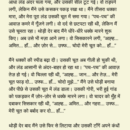
आधा लंड अंदर चला गया, और उसकी सील टूट गई। वो तड़पने
लगी, लेकिन मैंने उसे कसकर पकड़ रखा था। मैंने तीसरा धक्का
मारा, और मेरा पूरा लंड उसकी चूत में समा गया। “पच-पच” की
आवाज़ कमरे में गूँजने लगी। वो दर्द से छटपटा रही थी, लेकिन मैं
उसे चूमता रहा। थोड़ी देर बाद मैंने धीरे-धीरे धक्के मारने शुरू
किए। अब उसे भी मज़ा आने लगा। वो सिसकारने लगी, “आह्ह…
अमित… हाँ… और ज़ोर से… उफ्फ… चोदो मेरी चूत को… हाँ…”
मैंने धक्कों की स्पीड बढ़ा दी। उसकी चूत अब गीली हो चुकी थी,
और लंड आसानी से अंदर-बाहर हो रहा था। “पच-पच” की आवाज़
तेज़ हो गई। वो चिल्ला रही थी, “आह्ह… जान… और तेज़… मेरी
चूत फाड़ दो… उफ्फ… हाँ… चोदो मुझे…” मैंने उसे घोड़ी बनाया
और पीछे से उसकी चूत में लंड डाला। उसकी गोरी, भरी हुई गांड
को पकड़कर मैं ज़ोर-ज़ोर से धक्के मारने लगा। वो चादर को मुँह में
दबाकर सिसकार रही थी, “आह्ह… अमित… और गहरा… उफ्फ…
मेरी चूत को बर्बाद कर दो… हाँ…”
थोड़ी देर बाद मैंने उसे फिर से लिटाया और उसकी टाँगें अपने कंधों