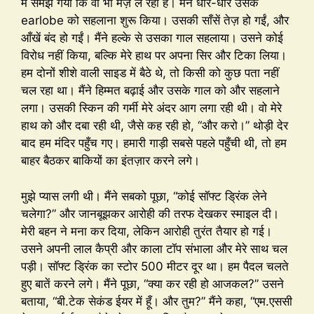
मैं समझ गया कि वो भी मज़े ले रही है। मैंने धीरे-धीरे उसके
earlobe को सहलाना शुरू किया। उसकी साँसें तेज़ हो गईं, और
आँखें बंद हो गईं। मैंने हल्के से उसका गाल सहलाया। उसने कोई
विरोध नहीं किया, बल्कि मेरे हाथ पर अपना सिर और टिका लिया।
हम दोनों शीशे वाली साइड में बैठे थे, तो किसी को कुछ पता नहीं
चल रहा था। मैंने हिम्मत बढ़ाई और उसके गाल को और सहलाने
लगा। उसकी स्किन की गर्मी मेरे अंदर आग लगा रही थी। वो मेरे
हाथ को और दबा रही थी, जैसे कह रही हो, “और करो।” थोड़ी देर
बाद हम मंदिर पहुँच गए। हमारी गाड़ी सबसे पहले पहुँची थी, तो हम
बाहर बैठकर बाकियों का इंतज़ार करने लगे।
मुझे प्यास लगी थी। मैंने सबको पूछा, “कोई सॉफ्ट ड्रिंक लेने
चलेगा?” और जानबूझकर आरोही की तरफ देखकर स्माइल दी।
मेरी बहन ने मना कर दिया, लेकिन आरोही तुरंत तैयार हो गई।
उसने अपनी लाल कैप्री और काला टॉप संभाला और मेरे साथ चल
पड़ी। सॉफ्ट ड्रिंक का स्टोर 500 मीटर दूर था। हम पैदल चलते
हुए बातें करने लगे। मैंने पूछा, “क्या कर रही हो आजकल?” उसने
बताया, “बी.टेक सेकंड ईयर में हूँ। और तुम?” मैंने कहा, “एम.एससी