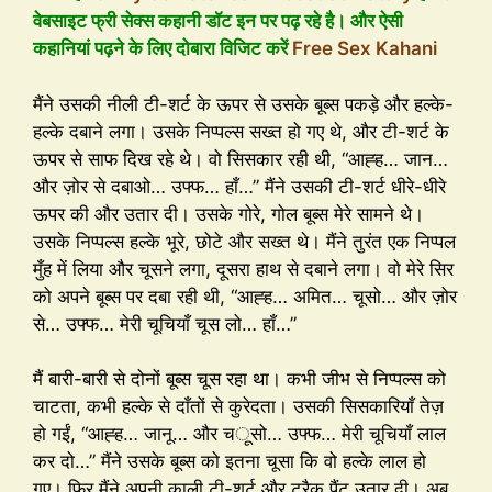
वेबसाइट फ्री सेक्स कहानी डॉट इन पर पढ़ रहे है। और ऐसी
कहानियां पढ़ने के लिए दोबारा विजिट करें
Free Sex Kahani
मैंने उसकी नीली टी-शर्ट के ऊपर से उसके बूब्स पकड़े और हल्के-
हल्के दबाने लगा। उसके निप्पल्स सख्त हो गए थे, और टी-शर्ट के
ऊपर से साफ दिख रहे थे। वो सिसकार रही थी, “आह्ह… जान…
और ज़ोर से दबाओ… उफ्फ… हाँ…” मैंने उसकी टी-शर्ट धीरे-धीरे
ऊपर की और उतार दी। उसके गोरे, गोल बूब्स मेरे सामने थे।
उसके निप्पल्स हल्के भूरे, छोटे और सख्त थे। मैंने तुरंत एक निप्पल
मुँह में लिया और चूसने लगा, दूसरा हाथ से दबाने लगा। वो मेरे सिर
को अपने बूब्स पर दबा रही थी, “आह्ह… अमित… चूसो… और ज़ोर
से… उफ्फ… मेरी चूचियाँ चूस लो… हाँ…”
मैं बारी-बारी से दोनों बूब्स चूस रहा था। कभी जीभ से निप्पल्स को
चाटता, कभी हल्के से दाँतों से कुरेदता। उसकी सिसकारियाँ तेज़
हो गईं, “आह्ह… जानू… और चूसो… उफ्फ… मेरी चूचियाँ लाल
कर दो…” मैंने उसके बूब्स को इतना चूसा कि वो हल्के लाल हो
गए। फिर मैंने अपनी काली टी-शर्ट और ट्रैक पैंट उतार दी। अब