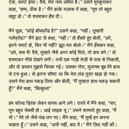
टेक, फर्स्ट ईयर। वैसे, मेरा नाम अमित है।” उसने मुस्कुराकर
कहा, “हम्म, ठीक है।” मैंने हल्के मज़ाक में कहा, “तुम तो बहुत
क्यूट हो।” वो शरमाकर हँस दी।
मैंने पूछा, “कोई बॉयफ्रेंड है?” उसने कहा, “नहीं। तुम्हारी
गर्लफ्रेंड?” मैंने झट से कहा, “नहीं।” वो हँसते हुए बोली, “अरे,
इतने स्मार्ट हो, फिर भी नहीं? झूठ मत बोलो।” मैंने हँसकर कहा,
“अरे, सच में! वैसे, तुम्हारे जैसे अगर कोई मिले, तो बात बने।” वो
शरमाकर नीचे देखने लगी। तभी एक गाड़ी तेज़ी से पास से निकली,
और वो डरकर मुझसे चिपक गई। उसका गोरा, मुलायम बूब मेरे हाथ
से टच हुआ। वो इतना सॉफ्ट था कि मेरा लंड तुरंत खड़ा हो गया।
उसने मेरा हाथ पकड़ लिया और बोली, “मैं तुम्हारा हाथ पकड़ सकती
हूँ?” मैंने कहा, “बिल्कुल!”
हम कोल्ड ड्रिंक लेकर वापस आने लगे। रास्ते में मैंने कहा, “यार,
तुम बहुत सेक्सी हो। आई लाइक यू।” उसने शरमाते हुए कहा, “मैं
भी।” मेरे तो जैसे पंख लग गए। मैंने कहा, “मैं तुम्हें हग करना
चाहता हूँ।” उसने कहा, “अभी नहीं, बाद में।” मैंने ज़िद नहीं की।