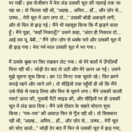
पर रखीं। इस पोजीशन में मेरा लंड उसकी चूत की गहराई तक जा
रहा था। वो चिल्ला रही थी, “आह्ह… अमित… हाँ… और ज़ोर से…
उफ्फ… मेरी चूत में आग लगा दो…” उसकी बॉडी अकड़ने लगी,
और वो फिर से झड़ गई। मैंने भी महसूस किया कि मैं झड़ने वाला
हूँ। मैंने पूछा, “कहाँ निकालूँ?” उसने कहा, “अंदर ही निकाल दो…
आई लव यू, बेबी…” मैंने ज़ोर-ज़ोर से धक्के मारे और उसकी चूत में
ही झड़ गया। मेरा गर्म माल उसकी चूत में भर गया।
मैं उसके बूब्स पर सिर रखकर लेट गया। वो मेरे बालों में उँगलियाँ
फिरा रही थी। थोड़ी देर बाद वो उठी और मेरे ऊपर आ गई। उसने
मुझे चूमना शुरू किया। हम 10 मिनट तक चूमते रहे। फिर हमने
कपड़े पहने और जाने लगे। वो सीढ़ियों तक पहुँची ही थी कि मैंने
उसे पीछे से पकड़ लिया और फिर से चूमने लगा। मैंने उसकी काली
स्कर्ट ऊपर की, गुलाबी पैंटी साइड की, और सीढ़ियों पर ही उसकी
चूत में लंड डाल दिया। मैंने उसे दीवार के सहारे चोदना शुरू
किया। “पच-पच” की आवाज़ फिर से गूँज रही थी। वो सिसकार
रही थी, “आह्ह… अमित… हाँ… और ज़ोर से… उफ्फ… मेरी चूत
को चोद डालो…” थोड़ी देर बाद मैं फिर से उसकी चूत में झड़ गया,