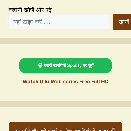
कहानी खोजें और पढ़ें
खोजें
🎧 हमारी कहानियाँ Spotify पर सुनें
Watch Ullu Web series Free Full HD
इस महीने की सबसे लोकप्रिय सेक्स कहानियाँ पढ़ें! 🔥🔥🥵👇