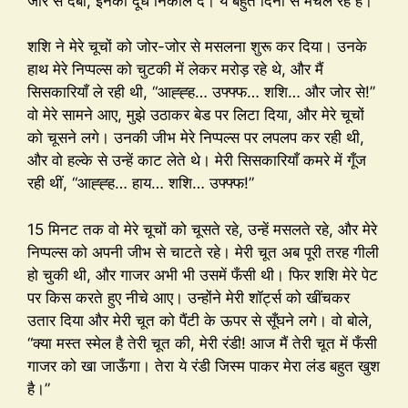
जोर से दबा, इनका दूध निकाल दे। ये बहुत दिनों से मचल रहे हैं।”
शशि ने मेरे चूचों को जोर-जोर से मसलना शुरू कर दिया। उनके
हाथ मेरे निप्पल्स को चुटकी में लेकर मरोड़ रहे थे, और मैं
सिसकारियाँ ले रही थी, “आह्ह्ह… उफ्फ्फ… शशि… और जोर से!”
वो मेरे सामने आए, मुझे उठाकर बेड पर लिटा दिया, और मेरे चूचों
को चूसने लगे। उनकी जीभ मेरे निप्पल्स पर लपलप कर रही थी,
और वो हल्के से उन्हें काट लेते थे। मेरी सिसकारियाँ कमरे में गूँज
रही थीं, “आह्ह्ह… हाय… शशि… उफ्फ्फ!”
15 मिनट तक वो मेरे चूचों को चूसते रहे, उन्हें मसलते रहे, और मेरे
निप्पल्स को अपनी जीभ से चाटते रहे। मेरी चूत अब पूरी तरह गीली
हो चुकी थी, और गाजर अभी भी उसमें फँसी थी। फिर शशि मेरे पेट
पर किस करते हुए नीचे आए। उन्होंने मेरी शॉर्ट्स को खींचकर
उतार दिया और मेरी चूत को पैंटी के ऊपर से सूँघने लगे। वो बोले,
“क्या मस्त स्मेल है तेरी चूत की, मेरी रंडी! आज मैं तेरी चूत में फँसी
गाजर को खा जाऊँगा। तेरा ये रंडी जिस्म पाकर मेरा लंड बहुत खुश
है।”