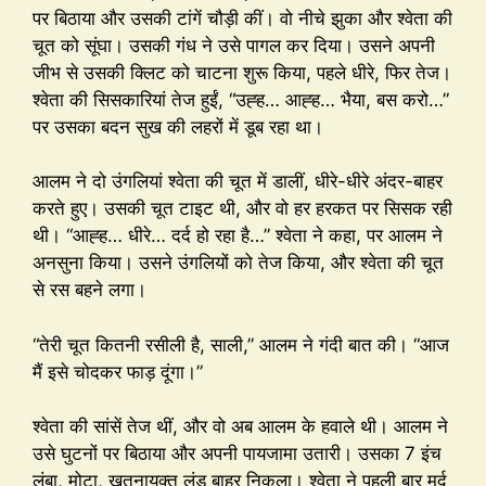
पर बिठाया और उसकी टांगें चौड़ी कीं। वो नीचे झुका और श्वेता की
चूत को सूंघा। उसकी गंध ने उसे पागल कर दिया। उसने अपनी
जीभ से उसकी क्लिट को चाटना शुरू किया, पहले धीरे, फिर तेज।
श्वेता की सिसकारियां तेज हुईं, “उह्ह… आह्ह… भैया, बस करो…”
पर उसका बदन सुख की लहरों में डूब रहा था।
आलम ने दो उंगलियां श्वेता की चूत में डालीं, धीरे-धीरे अंदर-बाहर
करते हुए। उसकी चूत टाइट थी, और वो हर हरकत पर सिसक रही
थी। “आह्ह… धीरे… दर्द हो रहा है…” श्वेता ने कहा, पर आलम ने
अनसुना किया। उसने उंगलियों को तेज किया, और श्वेता की चूत
से रस बहने लगा।
“तेरी चूत कितनी रसीली है, साली,” आलम ने गंदी बात की। “आज
मैं इसे चोदकर फाड़ दूंगा।”
श्वेता की सांसें तेज थीं, और वो अब आलम के हवाले थी। आलम ने
उसे घुटनों पर बिठाया और अपनी पायजामा उतारी। उसका 7 इंच
लंबा, मोटा, खतनायुक्त लंड बाहर निकला। श्वेता ने पहली बार मर्द