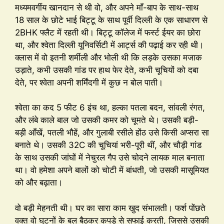
मध्यमवर्गीय खानदान से थी वो, और अपने माँ-बाप के साथ-साथ
18 साल के छोटे भाई बिट्टू के साथ पूर्वी दिल्ली के एक साधारण से
2BHK फ्लैट में रहती थी। बिट्टू कॉलेज में फर्स्ट ईयर का छोरा
था, और श्वेता दिल्ली यूनिवर्सिटी में आर्ट्स की पढ़ाई कर रही थी।
क्लास में वो इतनी शर्मीली और भोली थी कि लड़के उसका मजाक
उड़ाते, कभी उसकी गांड पर हाथ फेर देते, कभी चूचियों को दबा
देते, पर श्वेता अपनी शर्मिंदगी में कुछ न बोल पाती।
श्वेता का कद 5 फीट 6 इंच था, हल्का पतला बदन, सांवली रंगत,
और लंबे काले बाल जो उसकी कमर को चूमते थे। उसकी बड़ी-
बड़ी आँखें, पतली भौहें, और गुलाबी रसीले होंठ उसे किसी अप्सरा सा
बनाते थे। उसकी 32C की चूचियां भरी-पूरी थीं, और चौड़ी गांड
के साथ उसकी जांघों में नेचुरल गैप उसे चोदने लायक माल बनाता
था। वो हमेशा अपने बालों को चोटी में बांधती, जो उसकी मासूमियत
को और बढ़ाता।
वो बड़ी मेहनती थी। घर का सारा काम खुद संभालती। फर्श पोंछते
वक्त वो घुटनों के बल बैठकर कपड़े से सफाई करती, जिससे उसकी