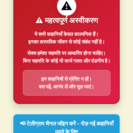
⚠️
⚠️ महत्वपूर्ण अस्वीकरण
ये सभी कहानियाँ
केवल काल्पनिक
हैं।
इनका वास्तविक जीवन से कोई संबंध नहीं है।
सेक्स हमेशा
सहमति
पर आधारित होना चाहिए।
बिना सहमति के कोई भी कार्य गलत और दंडनीय है।
इन कहानियों से प्रेरित न हों।
बस पढ़ें, आनंद लें और भूल जाएं।
📢 टेलीग्राम चैनल जॉइन करें - रोज़ नई कहानियाँ
पढ़ने के लिए