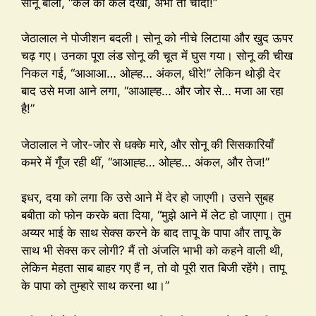
सोनू बोली, “कल का कल देखो, अभी तो चोदो!”
जेठालाल ने पोजीशन बदली। सोनू को नीचे लिटाया और खुद ऊपर
चढ़ गए। उनका पूरा लंड सोनू की चूत में घुस गया। सोनू की चीख
निकल गई, “आआआ… ओह्ह… अंकल, धीरे!” लेकिन थोड़ी देर
बाद उसे मजा आने लगा, “आआह्ह… और जोर से… मजा आ रहा
है!”
जेठालाल ने जोर-जोर से धक्के मारे, और सोनू की सिसकारियाँ
कमरे में गूँज रही थीं, “आआह्ह… ओह्ह… अंकल, और तेज!”
इधर, दया को लगा कि उसे आने में देर हो जाएगी। उसने सुबह
बबीता को फोन करके बता दिया, “मुझे आने में लेट हो जाएगा। तुम
अय्यर भाई के साथ सेक्स करने के बाद तापू के पापा और तापू के
साथ भी सेक्स कर लोगी? मैं तो अंजलि भाभी को कहने वाली थी,
लेकिन मेहता साब बाहर गए हैं न, तो वो पूरी रात बिजी रहेंगे। तापू
के पापा को तुम्हारे साथ करना था।”