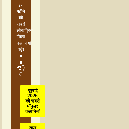
इस
महीने
की
सबसे
लोकप्रिय
सेक्स
कहानियाँ
पढ़ें!
🔥
🔥
🥵👇
👇
जुलाई
2026
की सबसे
पॉपुलर
कहानियाँ
साल