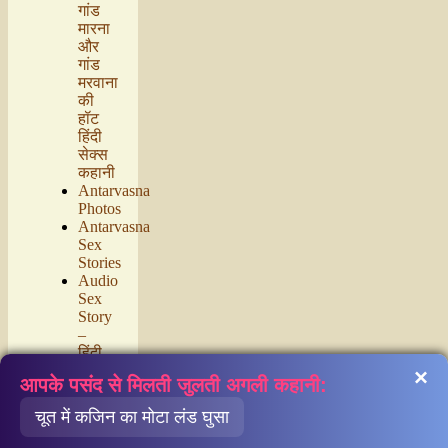
गांड
मारना
और
गांड
मरवाना
की
हॉट
हिंदी
सेक्स
कहानी
Antarvasna
Photos
Antarvasna
Sex
Stories
Audio
Sex
Story
–
हिंदी
में
×
आपके पसंद से मिलती जुलती अगली कहानी:
चुदाई
की
चूत में कजिन का मोटा लंड घुसा
कहानियां
सुने