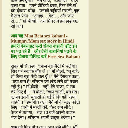
कल कर दूँगा।” मैंने कहा, “ठीक है।” वेटर
चला गया। हमने वीडियो देखा, फिर मैंने माँ
को दोबारा चोदा। उनकी चूचियाँ मसली, चूत
में लंड पेला। “आह्ह… बेटा… और जोर
से…,” माँ चीखी। दस मिनट में हम झड़ गए,
सो गए।
आप यह
Maa Beta sex kahani -
Mummy/Mom sex story in Hindi
हमारी वेबसाइट फ्री सेक्स कहानी डॉट इन
पर पढ़ रहे है। और ऐसी कहानियां पढ़ने के
लिए दोबारा विजिट करें
Free Sex Kahani
सुबह माँ से कहा, “आज ब्रा-पैंटी में चलेगी।
सिर पर स्कार्फ बाँध ले।” माँ बोली, “तू कहे,
तो बिना ब्रा-पैंटी चल दूँ।” मैंने हँसकर कहा,
“क्या बात है! रशियन का लंड लेने को मचल
रही है।” माँ बोली, “नहीं, मेरे राजा, ये सब
तेरे लिए है।” मैं बोला, “चल साली, बन मत।
तू अब इतनी चुदासी हो गई है कि यहीं रहना
चाहेगी।” हम बीच गए। मैंने माँ के न्यूड फोटो
लिए। पानी में मस्ती की, फिर रूम लौटे।
वेटर ने बताया, “रात 10 बजे अपनी वाइफ
भेज देना। रशियन अपनी वाइफ भेजेगा।”
शाम को फिर बीच गए। आठ बजे लौटे। माँ