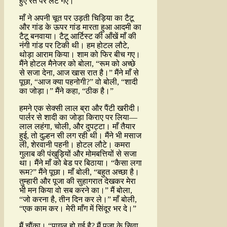
हुए रेत पर लेट गए।
माँ ने अपनी चूत पर उड़ती चिड़िया का टैटू
और गांड के ऊपर गांड मारता हुआ आदमी का
टैटू बनवाया। टैटू आर्टिस्ट की आँखें माँ की
नंगी गांड पर टिकी थी। हम होटल लौटे,
थोड़ा आराम किया। शाम को फिर बीच गए।
मैंने होटल मैनेजर को बोला, “रूम को अच्छे
से सजा देना, आज खास रात है।” मैंने माँ से
पूछा, “आज क्या पहनोगी?” वो बोली, “शादी
का जोड़ा।” मैंने कहा, “ठीक है।”
हमने एक सेक्सी लाल ब्रा और पैंटी खरीदी।
पार्लर से शादी का जोड़ा किराए पर लिया—
लाल लहंगा, चोली, और दुपट्टा। माँ तैयार
हुई, तो दुल्हन सी लग रही थी। मैंने भी मसाज
ली, शेरवानी पहनी। होटल लौटे। कमरा
गुलाब की पंखुड़ियों और मोमबत्तियों से सजा
था। मैंने माँ को बेड पर बिठाया। “कैसा लगा
रूम?” मैंने पूछा। माँ बोली, “बहुत अच्छा है।
तुम्हारी और पूजा की सुहागरात देखकर मेरा
भी मन किया वो सब करने का।” मैं बोला,
“जो करना है, तीन दिन कर ले।” माँ बोली,
“एक काम कर। मेरी माँग में सिंदूर भर दे।”
मैं चौंका। “पागल हो गई है? मैं पूजा के सिवा