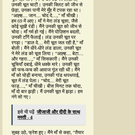
उनकी चूत चाटी। उनकी क्लिट को जीभ से
छेड़ा, उनका पानी मेरे मुँह में टपक रहा था।
“आह्ह… जान… चोद दे…,” माँ चीखी।
हम 69 में आए। माँ ने मेरा लंड चूसा, जैसे
कोई भूखी रंडी। मैंने उनकी चूत को जीभ से
चोदा। माँ गर्म हो गई। मैंने पोज़िशन बदली,
उनकी टाँगें फैलाईं। लंड उनकी चूत पर
रगड़ा। “डाल दे… मेरी चूत जल रही है,” माँ
बोली। मैंने धीरे-धीरे लंड डाला, उनकी चूत
ने मेरे लंड को चूस लिया। “आह्ह… बेटा…
और गहरा…,” माँ सिसकारी। मैंने उनकी
चूचियाँ दबाई, धीमे धक्के मारे। उनकी चूत
की फच-फच की आवाज गूंज रही थी। मैंने
माँ को घोड़ी बनाया, उनकी गांड थपथपाई,
चूत में लंड पेला। “चोद… मेरी चूत
फाड़…,” माँ चीखी। बीस मिनट तक चोदा,
माँ दो बार झड़ी। मैं उनकी चूत में झड़ा। हम
नंगे सो गए।
इसे भी पढ़ें
जीजाजी और दीदी के साथ
मस्ती - 4
सुबह उठे, फ्रेश हुए। मैंने माँ से कहा, “तैयार