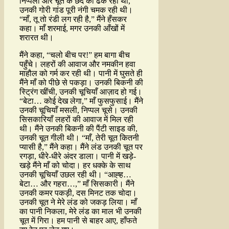
निप्पलों और चूत के छेद को ढक रही थी,
उनकी गोरी गांड पूरी नंगी चमक रही थी।
“माँ, तू तो रंडी लग रही है,” मैंने हँसकर
कहा। माँ शरमाई, मगर उनकी आँखों में
शरारत थी।
मैंने कहा, “चलो बीच पर!” हम बागा बीच
पहुँचे। लहरों की आवाज और नमकीन हवा
माहौल को गर्म कर रही थी। पानी में घुसते ही
मैंने माँ को पीछे से पकड़ा। उनकी बिकनी की
स्ट्रिंग खींची, उनकी चूचियाँ आज़ाद हो गई।
“बेटा… कोई देख लेगा,” माँ फुसफुसाई। मैंने
उनकी चूचियाँ मसली, निप्पल चूसे। उनकी
सिसकारियाँ लहरों की आवाज में मिल रही
थी। मैंने उनकी बिकनी की पैंटी साइड की,
उनकी चूत गीली थी। “माँ, तेरी चूत कितनी
प्यासी है,” मैंने कहा। मैंने लंड उनकी चूत पर
रगड़ा, धीरे-धीरे अंदर डाला। पानी में खड़े-
खड़े मैंने माँ को चोदा। हर धक्के के साथ
उनकी चूचियाँ उछल रही थी। “आह्ह…
बेटा… और गहरा…,” माँ सिसकारी। मैंने
उनकी कमर पकड़ी, दस मिनट तक चोदा।
उनकी चूत ने मेरे लंड को जकड़ लिया। माँ
का पानी निकला, मेरे लंड का माल भी उनकी
चूत में गिरा। हम पानी से बाहर आए, हाँफते