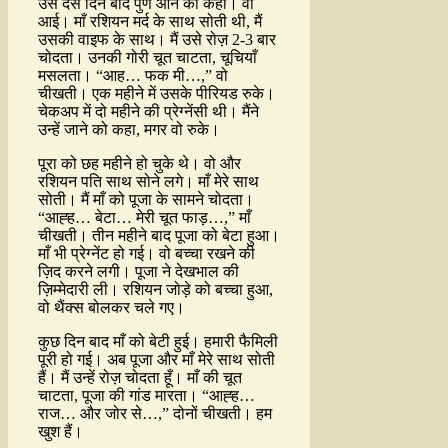
उसे दस दिन बाद पुणे आने को कहा। वो
आई। माँ रशियन मर्द के साथ सोती थी, मैं
उसकी वाइफ के साथ। मैं उसे रोज़ 2-3 बार
चोदता। उनकी गोरी चूत चाटता, चूचियाँ
मसलता। “आह… फक मी…,” वो
चीखती। एक महीने में उसके पीरियड रुके।
चेकअप में दो महीने की प्रेग्नेंसी थी। मैंने
उन्हें जाने को कहा, मगर वो रुके।
पूरा को छह महीने हो चुके थे। वो और
रशियन पति साथ सोने लगे। माँ मेरे साथ
सोती। मैं माँ को पूजा के सामने चोदता।
“आह्ह… बेटा… मेरी चूत फाड़…,” माँ
चीखती। तीन महीने बाद पूजा को बेटा हुआ।
माँ भी प्रेग्नेंट हो गई। वो बच्चा रखने की
ज़िद करने लगी। पूजा ने देखभाल की
ज़िम्मेदारी ली। रशियन जोड़े को बच्चा हुआ,
वो थैंक्स बोलकर चले गए।
कुछ दिन बाद माँ को बेटी हुई। हमारी फैमिली
पूरी हो गई। अब पूजा और माँ मेरे साथ सोती
हैं। मैं उन्हें रोज़ चोदता हूँ। माँ की चूत
चाटता, पूजा की गांड मारता। “आह्ह…
राज… और जोर से…,” दोनों चीखती। हम
खुश हैं।