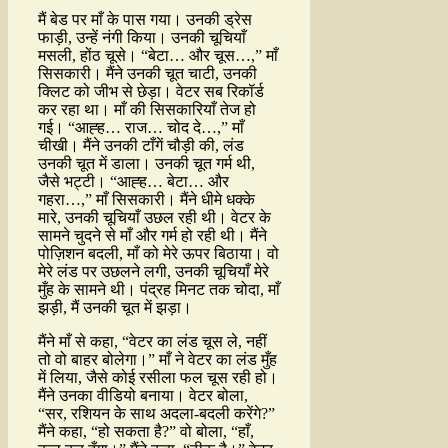
मैं बेड पर माँ के पास गया। उनकी ड्रेस
फाड़ी, उन्हें नंगी किया। उनकी चूचियाँ
मसली, होंठ चूसे। “बेटा… और चूस…,” माँ
सिसकारी। मैंने उनकी चूत चाटी, उनकी
क्लिट को जीभ से छेड़ा। वेटर सब रिकॉर्ड
कर रहा था। माँ की सिसकारियाँ तेज हो
गई। “आह्ह… राज… चोद दे…,” माँ
चीखी। मैंने उनकी टाँगें चौड़ी की, लंड
उनकी चूत में डाला। उनकी चूत गर्म थी,
जैसे भट्टी। “आह्ह… बेटा… और
गहरा…,” माँ सिसकारी। मैंने धीमे धक्के
मारे, उनकी चूचियाँ उछल रही थी। वेटर के
सामने चुदने से माँ और गर्म हो रही थी। मैंने
पोज़िशन बदली, माँ को मेरे ऊपर बिठाया। वो
मेरे लंड पर उछलने लगी, उनकी चूचियाँ मेरे
मुँह के सामने थी। पंद्रह मिनट तक चोदा, माँ
झड़ी, मैं उनकी चूत में झड़ा।
मैंने माँ से कहा, “वेटर का लंड चूस ले, नहीं
तो वो बाहर बोलेगा।” माँ ने वेटर का लंड मुँह
में लिया, जैसे कोई रसीला फल चूस रही हो।
मैंने उनका वीडियो बनाया। वेटर बोला,
“सर, रशियन के साथ अदला-बदली करेंगे?”
मैंने कहा, “हो सकता है?” वो बोला, “हाँ,