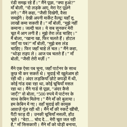
रंडी समझ रहे हैं।” मैंने पूछा, “क्या हुआ?”
माँ बोली, “दो लड़के आए, मेरा रेट पूछने
लगे।” मैंने कहा, “जैसी दिखेगी, वैसा
समझेंगे। देखी अपनी मार्केट वैल्यू! यहाँ तू
लाखों कमा सकती है।” माँ बोली, “मुझे नहीं
कमाना। जल्दी चल। ये सब सुनकर मेरी
चूत में आग लगी है। मुझे तेरा लंड चाहिए।”
मैं बोला, “खाना खा, फिर चलते हैं। होटल
जाएँ या पब?” माँ बोली, “मुझे बस लंड
चाहिए। फिर जहाँ चाहे ले चल।” मैंने कहा,
“थोड़ा तड़प ले। आज पब चलते हैं।” माँ
बोली, “जैसी तेरी मर्ज़ी।”
मैंने एक ऐसा पब चुना, जहाँ पार्टनर के साथ
कुछ भी कर सकते थे। चुदाई भी खुलेआम हो
रही थी। अंदर लड़कियाँ छोटे कपड़ों में थी,
कोई गांड दबा रहा था, कोई चूचियाँ मसल
रहा था। मैंने गार्ड से पूछा, “अंदर कैसे
जाएँ?” वो बोला, “500 रुपये में पार्टनर के
साथ केबिन मिलेगा।” मैंने माँ को बुलाया।
हम केबिन में गए। वहाँ चुदाई की कामुक
आवाज़ें गूंज रही थी। मैंने माँ की स्कर्ट खींची,
पैंटी फाड़ दी। उनकी चूचियाँ मसली, होंठ
चूसे। “बेटा… चोद दे… मेरी चूत जल रही
है,” माँ सिसकारी। मैंने माँ को घोड़ी बनाया,