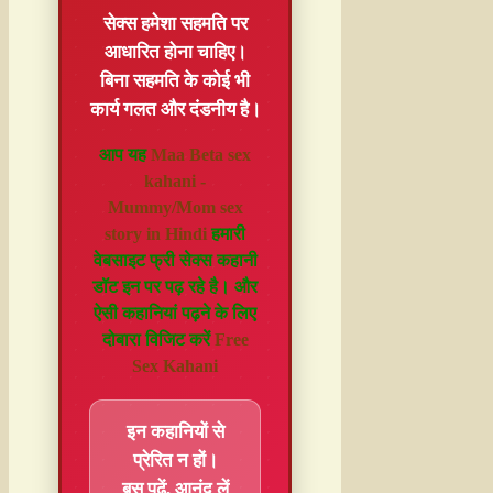
सेक्स हमेशा
सहमति
पर
आधारित होना चाहिए।
बिना सहमति के कोई भी
कार्य गलत और दंडनीय है।
आप यह
Maa Beta sex
kahani -
Mummy/Mom sex
story in Hindi
हमारी
वेबसाइट फ्री सेक्स कहानी
डॉट इन पर पढ़ रहे है। और
ऐसी कहानियां पढ़ने के लिए
दोबारा विजिट करें
Free
Sex Kahani
इन कहानियों से
प्रेरित न हों।
बस पढ़ें, आनंद लें