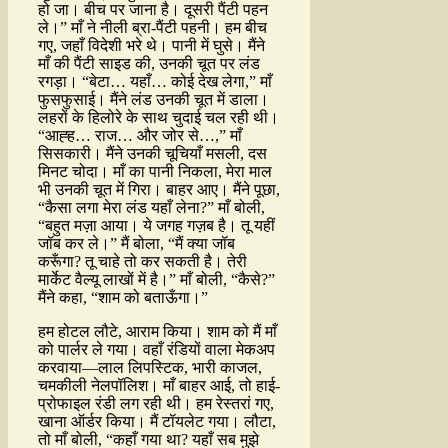
हो जा। बीच पर जाना है। दूसरी पैंटी पहन
ले।” माँ ने नीली ब्रा-पैंटी पहनी। हम बीच
गए, जहाँ विदेशी भरे थे। पानी में घुसे। मैंने
माँ की पैंटी साइड की, उनकी चूत पर लंड
रगड़ा। “बेटा… यहाँ… कोई देख लेगा,” माँ
फुसफुसाई। मैंने लंड उनकी चूत में डाला।
लहरों के हिलोरे के साथ चुदाई चल रही थी।
“आह्ह… राज… और जोर से…,” माँ
सिसकारी। मैंने उनकी चूचियाँ मसली, दस
मिनट चोदा। माँ का पानी निकला, मेरा माल
भी उनकी चूत में गिरा। बाहर आए। मैंने पूछा,
“कैसा लगा मेरा लंड यहाँ लेना?” माँ बोली,
“बहुत मज़ा आया। ये जगह गज़ब है। तू यहीं
जॉब कर ले।” मैं बोला, “मैं क्या जॉब
करूँगा? तू चाहे तो कर सकती है। तेरी
मार्केट वैल्यू लाखों में है।” माँ बोली, “कैसे?”
मैंने कहा, “शाम को बताऊँगा।”
हम होटल लौटे, आराम किया। शाम को मैं माँ
को पार्लर ले गया। वहाँ रंडियों वाला मेकअप
करवाया—लाल लिपस्टिक, भारी काजल,
चमकीली नेलपॉलिश। माँ बाहर आई, तो हाई-
प्रोफाइल रंडी लग रही थी। हम रेस्तरां गए,
खाना ऑर्डर किया। मैं टॉयलेट गया। लौटा,
तो माँ बोली, “कहाँ गया था? यहाँ सब मुझे