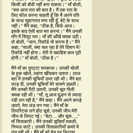
किसी को बीवी नहीं बना सकता।” माँ बोली,
“बस आज रात की बात है। मैं एक रात के
लिए फील करना चाहती हूँ कि मैं अपने पति
के साथ सुहागरात मना रही हूँ, बेटे के साथ
नहीं।” मैंने कहा, “ठीक है, सिर्फ आज।
इसके बाद ऐसी बात मत करना।” मैंने उनकी
माँग में सिंदूर भरा। माँ की आँखें चमक उठी।
वो बोली, “जान, रिकॉर्ड भी करना है।” मैंने
कहा, “साली, क्या चल रहा है तेरे दिमाग में?
रिकॉर्ड नहीं होगा। तेरी ये ख्वाहिश कल पूरी
होगी।” माँ बोली, “ठीक है।”
मैंने माँ का दुपट्टा सरकाया। उनकी चोली
के हुक खोले, लहंगा खींचकर उतारा। लाल
ब्रा में उनकी चूचियाँ उभर रही थी। मैंने ब्रा
फाड़ दी, उनकी चूचियाँ मेरे सामने उछली।
मैंने उनकी पैंटी उतारी, उनकी चूत गीली
चमक रही थी। “माँ, तू आज दुल्हन से ज़्यादा
रंडी लग रही है,” मैंने कहा। मैंने अपने कपड़े
उतारे, मेरा लंड तन गया। मैंने माँ के
लिपस्टिक लगे होंठ चूसे, उनकी जीभ मेरी
जीभ से लिपट गई। “बेटा… और चूस…,”
माँ सिसकारी। मैंने उनकी चूचियाँ मसली,
निप्पल काटे। उनकी सिसकारियाँ कमरे में
गूंज रही थी। मैंने माँ को बेड पर लिटाया,