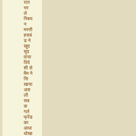
रात
भर
ले
स्बिय
न
मस्ती
हसबं
ड ने
खुद
चुद
वाया
विदे
शी से
मैम ने
सि
खाया
अस
ली
सब
क
गर्ल
फ्रेंड
का
आधा
धोखा