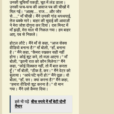
उनकी चूचियाँ पकड़ी, चूत में लंड डाला।
उनकी फच-फच की आवाज पब की चीखों में
मिल गई। “आह्ह… राज… और जोर
से…,” माँ चीखी। मैंने उनकी गांड थपथपाई,
तेज धक्के मारे। बाहर की चुदाई की आवाज़ों
ने मेरा जोश दोगुना कर दिया। दस मिनट में
माँ झड़ी, मेरा माल भी निकल गया। हम बाहर
आए, पब से निकले।
होटल लौटे। मैंने माँ से कहा, “आज सेक्स
वीडियो बनाना है?” माँ बोली, “हाँ, बनाना
है।” मैंने कहा, “कैमरा रखकर सही नहीं
होगा। कोई शूट करे, तो मज़ा आएगा।” माँ
बोली, “इतनी रात को कौन मिलेगा?” मैंने
कहा, “कोई दिक्कत नहीं, तो मैं बात करता
हूँ।” माँ बोली, “ठीक है, कर।” मैंने वेटर को
बुलाया। “आधे घंटे फ्री हो?” मैंने पूछा। वो
बोला, “हाँ, सर। क्या करना है?” मैंने कहा,
“हमारा वीडियो शूट करना है।” वो मान
गया। मैंने उसे कैमरा दिया।
इसे भी पढ़ें
बीस रुपये में माँ बेटी दोनों
तैयार