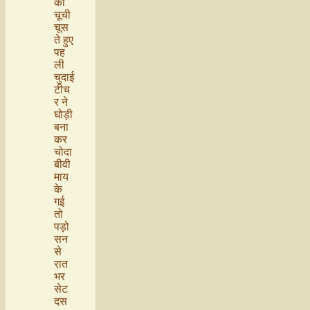
की
चूची
चूस
ते हुए
पह
ली
चुदाई
टीच
र ने
घोड़ी
बना
कर
चोदा
बीवी
माय
के
गई
तो
पड़ो
सन
से
रात
भर
सेट
दस