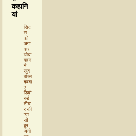
कहानि
यां
सिद
रा
को
जगा
कर
चोदा
बहन
ने
खुद
बोब्स
दबवा
ए
डिवो
र्स्ड
टीच
र की
प्या
सी
बुर
अनो