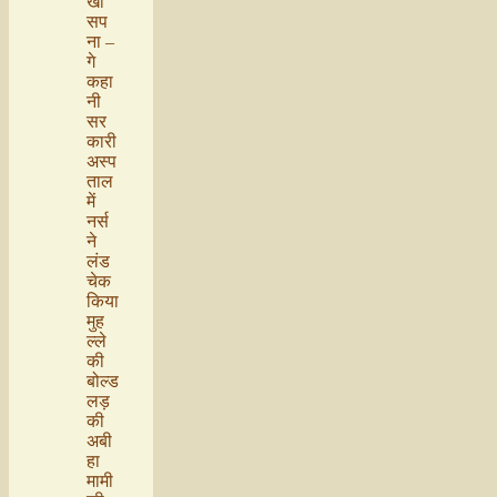
खा
सप
ना –
गे
कहा
नी
सर
कारी
अस्प
ताल
में
नर्स
ने
लंड
चेक
किया
मुह
ल्ले
की
बोल्ड
लड़
की
अबी
हा
मामी