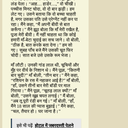
लंड पेला। “आह… हार्डर…,” वो चीखी।
पच्चीस मिनट चोदा, वो दो बार झड़ी। हम
लेट गए। उसने बताया कि वो बच्चा चाहती
है, मगर उसका पति उसे प्रेग्नेंट नहीं कर पा
रहा। मैंने कहा, “मैं अपनी बीवी से बात
करूँगा।” मैंने झूठ बोला कि माँ मेरी रखैल है,
पूजा मेरी बीवी। मैं नहीं चाहता था कि कोई
हमारी माँ-बेटा चुदाई का सच जाने। वो बोली,
“ठीक है, बात करके बता देना।” हम सो
गए। सुबह पाँच बजे मैंने उसकी चूत फिर
चोदी। सात बजे उसे उसके रूम भेजा।
माँ लौटी। उनकी गांड लाल थी, चूचियों और
मुँह पर वीर्य के निशान थे। मैंने पूछा, “कितनी
बार चुदी?” माँ बोली, “तीन बार।” मैंने कहा,
“रशियन के रस में नहाकर आई है?” माँ बोली,
“हाँ, उसने तीनों बार मेरी बॉडी पर माल
गिराया।” मैंने पूछा, “चूतड़ लाल क्यों?” माँ
बोली, “उसने खूब चपत लगाई।” मैं बोला,
“अब तू पूरी रंडी बन गई।” माँ बोली, “हाँ,
मैंने 18 साल की प्यास बुझाई।” मैंने कहा,
“चल, तैयार हो। घर जाना है।”
इसे भी पढ़ें
होटल में जबरदस्ती पेलने