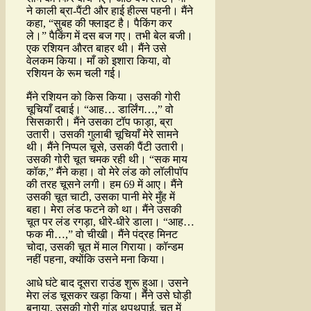
ने काली ब्रा-पैंटी और हाई हील्स पहनी। मैंने
कहा, “सुबह की फ्लाइट है। पैकिंग कर
ले।” पैकिंग में दस बज गए। तभी बेल बजी।
एक रशियन औरत बाहर थी। मैंने उसे
वेलकम किया। माँ को इशारा किया, वो
रशियन के रूम चली गई।
मैंने रशियन को किस किया। उसकी गोरी
चूचियाँ दबाई। “आह… डार्लिंग…,” वो
सिसकारी। मैंने उसका टॉप फाड़ा, ब्रा
उतारी। उसकी गुलाबी चूचियाँ मेरे सामने
थी। मैंने निप्पल चूसे, उसकी पैंटी उतारी।
उसकी गोरी चूत चमक रही थी। “सक माय
कॉक,” मैंने कहा। वो मेरे लंड को लॉलीपॉप
की तरह चूसने लगी। हम 69 में आए। मैंने
उसकी चूत चाटी, उसका पानी मेरे मुँह में
बहा। मेरा लंड फटने को था। मैंने उसकी
चूत पर लंड रगड़ा, धीरे-धीरे डाला। “आह…
फक मी…,” वो चीखी। मैंने पंद्रह मिनट
चोदा, उसकी चूत में माल गिराया। कॉन्डम
नहीं पहना, क्योंकि उसने मना किया।
आधे घंटे बाद दूसरा राउंड शुरू हुआ। उसने
मेरा लंड चूसकर खड़ा किया। मैंने उसे घोड़ी
बनाया, उसकी गोरी गांड थपथपाई, चूत में