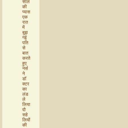
साल
की
प्यास
एक
रात
में
बुझ
गई
पति
से
बात
करते
हुए
नर्स
ने
डॉ
क्टर
का
लंड
ले
लिया
दो
सहे
लियों
की