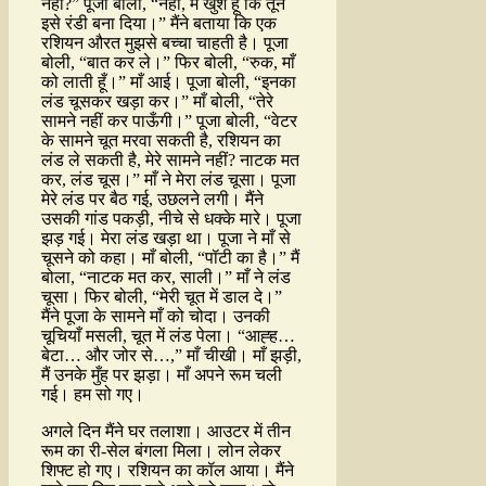
नहीं?” पूजा बोली, “नहीं, मैं खुश हूँ कि तूने
इसे रंडी बना दिया।” मैंने बताया कि एक
रशियन औरत मुझसे बच्चा चाहती है। पूजा
बोली, “बात कर ले।” फिर बोली, “रुक, माँ
को लाती हूँ।” माँ आई। पूजा बोली, “इनका
लंड चूसकर खड़ा कर।” माँ बोली, “तेरे
सामने नहीं कर पाऊँगी।” पूजा बोली, “वेटर
के सामने चूत मरवा सकती है, रशियन का
लंड ले सकती है, मेरे सामने नहीं? नाटक मत
कर, लंड चूस।” माँ ने मेरा लंड चूसा। पूजा
मेरे लंड पर बैठ गई, उछलने लगी। मैंने
उसकी गांड पकड़ी, नीचे से धक्के मारे। पूजा
झड़ गई। मेरा लंड खड़ा था। पूजा ने माँ से
चूसने को कहा। माँ बोली, “पॉटी का है।” मैं
बोला, “नाटक मत कर, साली।” माँ ने लंड
चूसा। फिर बोली, “मेरी चूत में डाल दे।”
मैंने पूजा के सामने माँ को चोदा। उनकी
चूचियाँ मसली, चूत में लंड पेला। “आह्ह…
बेटा… और जोर से…,” माँ चीखी। माँ झड़ी,
मैं उनके मुँह पर झड़ा। माँ अपने रूम चली
गई। हम सो गए।
अगले दिन मैंने घर तलाशा। आउटर में तीन
रूम का री-सेल बंगला मिला। लोन लेकर
शिफ्ट हो गए। रशियन का कॉल आया। मैंने