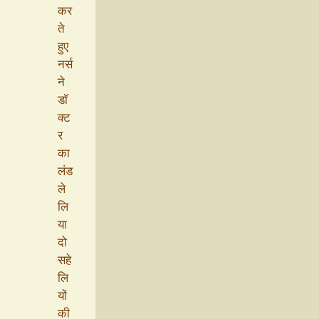
कर
ते
हुए
नर्स
ने
डॉ
क्ट
र
का
लंड
ले
लि
या
दो
सहे
लि
यों
की