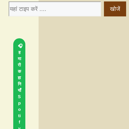
खोजें
🎧
ह
मा
री
क
हा
नि
याँ
S
p
o
ti
f
y