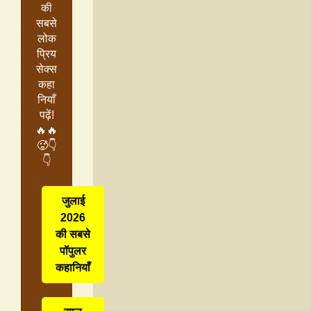
की
सबसे
लोक
प्रिय
सेक्स
कहा
नियाँ
पढ़ें!
🔥🔥
🥵👇
👇
जुलाई
2026
की सबसे
पॉपुलर
कहानियाँ