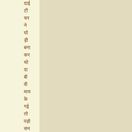
दाई
टी
चर
ने
घो
ड़ी
बना
कर
चो
दा
बी
वी
माय
के
गई
तो
पड़ो
सन