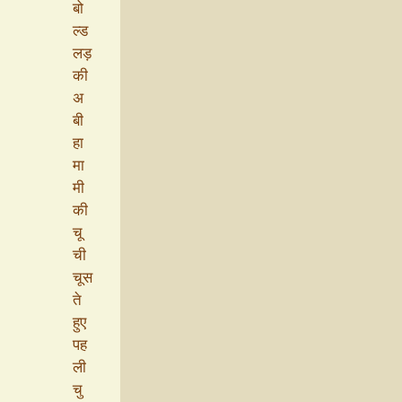
बो
ल्ड
लड़
की
अ
बी
हा
मा
मी
की
चू
ची
चूस
ते
हुए
पह
ली
चु