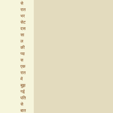
से
रात
भर
सेट
दस
सा
ल
की
प्या
स
एक
रात
में
बुझ
गई
पति
से
बात