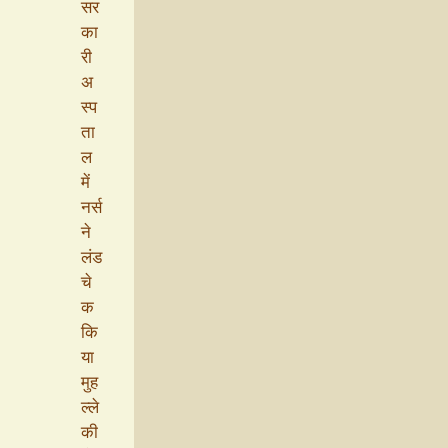
सर
का
री
अ
स्प
ता
ल
में
नर्स
ने
लंड
चे
क
कि
या
मुह
ल्ले
की