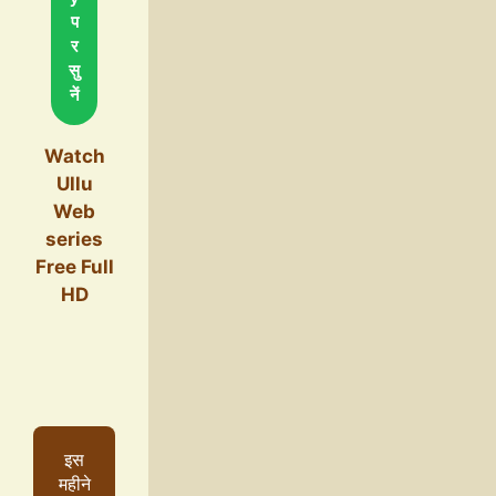
प
र
सु
नें
Watch
Ullu
Web
series
Free Full
HD
इस
महीने