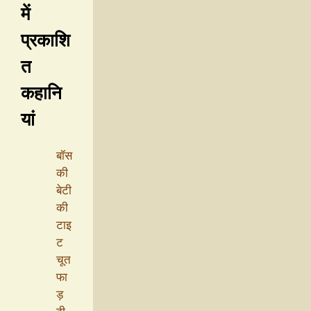
में
प्रकाशि
त
कहानि
यां
बॉस
की
बेटी
की
टाइ
ट
चूत
फा
ड़