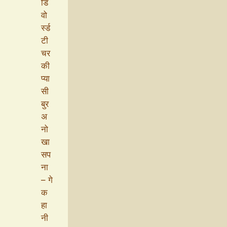
डि
वो
र्स्ड
टी
चर
की
प्या
सी
बुर
अ
नो
खा
सप
ना
– गे
क
हा
नी