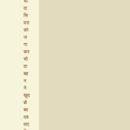
चो
दा
सि
दरा
को
ज
गा
कर
चो
दा
बह
न
ने
खुद
बो
ब्स
दब
वाए