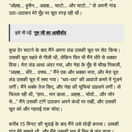
“ओह्ह… हुसैन… आह्ह… चाटो… और चाटो…” वो अपनी गांड
उठा-उठाकर मेरे मुँह पर चूत रगड़ रही थी।
इसे भी पढ़ें
गुरु जी का आशीर्वाद
कुछ देर चाटने के बाद मैंने अपना लंड उसकी चूत पर सेट किया।
उसकी चूत पहले से गीली थी, लेकिन फिर भी मैंने धीरे से धक्का
दिया। मेरा लंड आधा अंदर गया, और नेहा के मुँह से चीख निकली,
“आह्ह… धीरे… उफ्फ…” मैंने एक और धक्का मारा, और मेरा पूरा
लंड उसकी चूत में समा गया। “थप-थप” की आवाजें कमरे में गूंजने
लगीं। मैंने धक्के तेज किए, और नेहा की चूचियां उछलने लगीं। वो
चिल्ला रही थी, “हाय… मार डाला… आह्ह… चोदो… और जोर
से…” मैंने उसकी टांगें उठाकर अपने कंधों पर रखीं, और उसकी
चूत को और गहराई तक चोदा।
करीब 15 मिनट की चुदाई के बाद मैंने उसे घोड़ी बनाया। उसकी
गांड मेरे सामने थी, और मैंने उसकी चूत में फिर से लंड डाला।