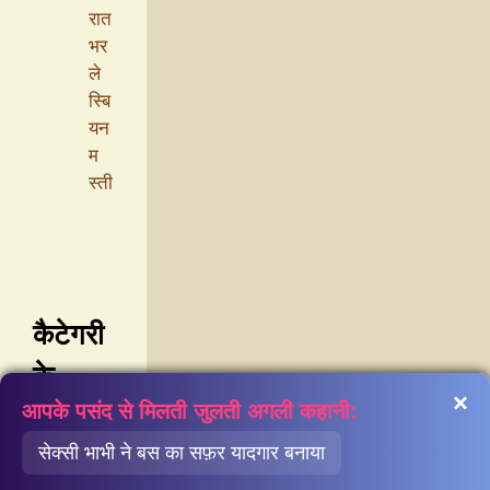
रात
भर
ले
स्बि
यन
म
स्ती
कैटेगरी
के
×
आपके पसंद से मिलती जुलती अगली कहानी:
अनुसार
कहानी
सेक्सी भाभी ने बस का सफ़र यादगार बनाया