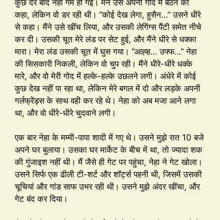
कुछ देर बाद नेहा गर्म हो गई। मैंने उसे अपनी गोद में बैठने को
कहा, लेकिन वो डर रही थी। “कोई देख लेगा, हुसैन…” उसने धीरे
से कहा। मैंने उसे खींच लिया, और उसकी लेगिंग्स पैंटी समेत नीचे
कर दी। उसकी चूत मेरे लंड पर सेट हुई, और मैंने धीरे से धक्का
मारा। मेरा लंड उसकी चूत में घुस गया। “आह्ह… उफ्फ…” नेहा
की सिसकारी निकली, लेकिन वो चुप रही। मैंने धीरे-धीरे धक्के
मारे, और वो मेरी गोद में हल्के-हल्के उछलने लगी। अंधेरे में कोई
कुछ देख नहीं पा रहा था, लेकिन मेरे बगल में दो और लड़के अपनी
गर्लफ्रेंड्स के साथ वही कर रहे थे। नेहा को अब मजा आने लगा
था, और वो धीरे-धीरे चुदवाने लगी।
एक बार नेहा के मम्मी-पापा शादी में गए थे। उसने मुझे रात 10 बजे
अपने घर बुलाया। उसका घर मार्केट के बीच में था, तो ज्यादा शक
की गुंजाइश नहीं थी। मैं जैसे ही गेट पर पहुंचा, नेहा ने गेट खोला।
उसने सिर्फ एक ढीली टी-शर्ट और शॉर्ट्स पहनी थी, जिसमें उसकी
चूचियां और गांड साफ उभर रही थी। उसने मुझे अंदर खींचा, और
गेट बंद कर दिया।