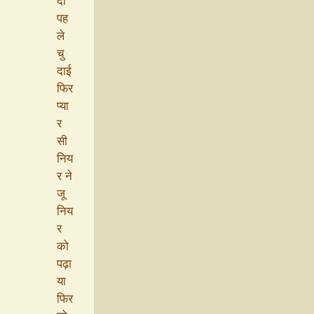
दी
पह
ले
चु
दाई
फिर
प्या
र
सी
निय
र ने
जू
निय
र
को
पढ़ा
या
फिर