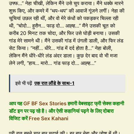
उफ्फ…” नेहा चीखी, लेकिन मैंने उसे चुप कराया। मैंने धक्के मारने
शुरू किए, और कमरे में “थप-थप” की आवाजें गूंजने लगीं। नेहा की
चूचियां उछल रही थीं, और वो मेरे कंधों को पकड़कर चिल्ला रही
थी, “चोदो… हुसैन… फाड़ दो… आह्ह…” मैंने उसकी चूत को
करीब 20 मिनट तक चोदा, और फिर उसे घोड़ी बनाया। उसकी
गांड मेरे सामने थी। मैंने उसकी गांड में उंगली डाली, और फिर लंड
सेट किया। “नहीं… धीरे… गांड में दर्द होता है…” नेहा बोली,
लेकिन मैंने धीरे-धीरे लंड अंदर डाला। कुछ देर बाद वो भी मजा
लेने लगी, “हाय… मारो… गांड फाड़ दो… आह्ह…”
इसे भी पढ़ें
एक रात लौंडे के साथ-1
आप यह
GF BF Sex Stories
हमारी वेबसाइट फ्री सेक्स कहानी
डॉट इन पर पढ़ रहे है। और ऐसी कहानियां पढ़ने के लिए दोबारा
विजिट करें
Free Sex Kahani
पूरी रात हमने चार बार चुदाई की। हर बार नेहा और जोश में थी।