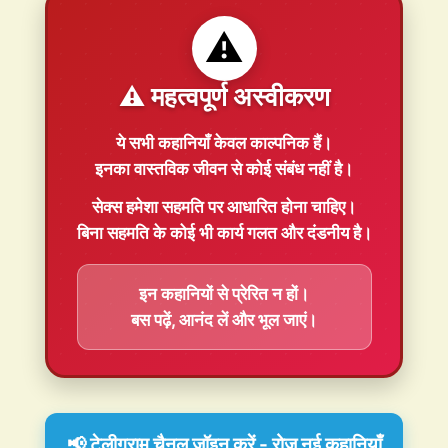
⚠️
⚠️ महत्वपूर्ण अस्वीकरण
ये सभी कहानियाँ
केवल काल्पनिक
हैं।
इनका वास्तविक जीवन से कोई संबंध नहीं है।
सेक्स हमेशा
सहमति
पर आधारित होना चाहिए।
बिना सहमति के कोई भी कार्य गलत और दंडनीय है।
इन कहानियों से प्रेरित न हों।
बस पढ़ें, आनंद लें और भूल जाएं।
📢 टेलीग्राम चैनल जॉइन करें - रोज़ नई कहानियाँ