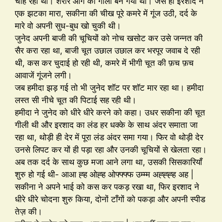
चाह रही थी। शरीर आग का गोला बन गया था। जैसे ही इरशाद ने
एक झटका मारा, सकीना की चीख पूरे कमरे में गूंज उठी, दर्द के
मारे वो अपनी सुध-बुध खो चुकी थी।
जुनेद अपनी बाजी की चूचियों को नोच खसोट कर उसे जन्नत की
सैर करा रहा था, बाजी चूत उछाल उछाल कर भरपूर जवाब दे रही
थी, कस कर चुदाई हो रही थी, कमरे में भीगी चूत की फ़च फ़च
आवाजें गूंजने लगी।
जब हमीदा झड़ गई तो भी जुनेद शॉट पर शॉट मार रहा था। हमीदा
लस्त सी नीचे चूत की पिटाई सह रही थी।
हमीदा ने जुनेद को धीरे धीरे करने को कहा। उधर सकीना की चूत
गीली थी और इरशाद का लंड हर धक्के के साथ अंदर समाता जा
रहा था, थोड़ी ही देर में पूरा लंड अंदर समा गया। फिर वो थोड़ी देर
उनसे लिपट कर यों ही पड़ा रहा और उनकी चूचियों से खेलता रहा।
अब तक दर्द के साथ कुछ मजा आने लगा था, उसकी सिसकारियाँ
शुरु हो गई थी- आआ ह्ह ओह्ह ओफ्फ्फ्फ उम्म्म अह्ह्ह्ह अह |
सकीना ने अपने भाई को कस कर पकड़ रखा था, फिर इरशाद ने
धीरे धीरे चोदना शुरु किया, दोनों टाँगों को पकड़ा और अपनी स्पीड
तेज़ की।