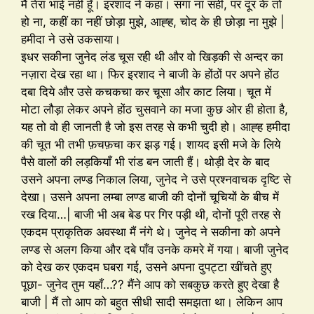
मैं तेरा भाई नहीं हूँ। इरशाद ने कहा। सगा ना सही, पर दूर के तो
हो ना, कहीं का नहीं छोड़ा मुझे, आह्ह, चोद के ही छोड़ा ना मुझे |
हमीदा ने उसे उकसाया।
इधर सकीना जुनेद लंड चूस रही थी और वो खिड़की से अन्दर का
नज़ारा देख रहा था। फिर इरशाद ने बाजी के होंठों पर अपने होंठ
दबा दिये और उसे कचकचा कर चूसा और काट लिया। चूत में
मोटा लौड़ा लेकर अपने होंठ चुसवाने का मजा कुछ ओर ही होता है,
यह तो वो ही जानती है जो इस तरह से कभी चुदी हो। आह्ह हमीदा
की चूत भी तभी फ़चफ़चा कर झड़ गई। शायद इसी मजे के लिये
पैसे वालों की लड़कियाँ भी रांड बन जाती हैं। थोड़ी देर के बाद
उसने अपना लण्ड निकाल लिया, जुनेद ने उसे प्रश्नवाचक दृष्टि से
देखा। उसने अपना लम्बा लण्ड बाजी की दोनों चूचियों के बीच में
रख दिया…| बाजी भी अब बेड पर गिर पड़ी थी, दोनों पूरी तरह से
एकदम प्राकृतिक अवस्था मैं नंगे थे। जुनेद ने सकीना को अपने
लण्ड से अलग किया और दबे पाँव उनके कमरे में गया। बाजी जुनेद
को देख कर एकदम घबरा गई, उसने अपना दुपट्टा खींचते हुए
पूछा- जुनेद तुम यहाँ…?? मैंने आप को सबकुछ करते हुए देखा है
बाजी | मैं तो आप को बहुत सीधी सादी समझता था। लेकिन आप