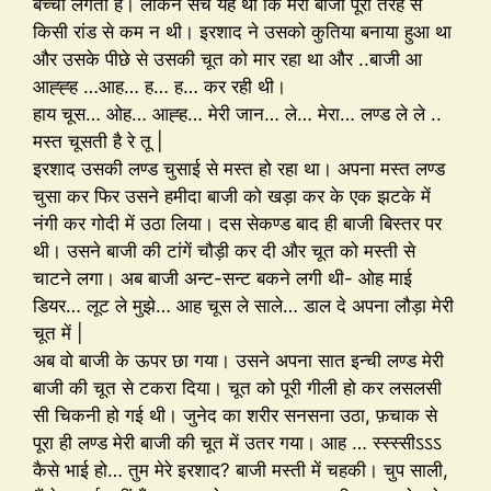
बच्ची लगती हैं। लेकिन सच यह था कि मेरी बाजी पूरी तरह से
किसी रांड से कम न थी। इरशाद ने उसको कुतिया बनाया हुआ था
और उसके पीछे से उसकी चूत को मार रहा था और ..बाजी आ
आह्ह्ह …आह… ह… ह… कर रही थी।
हाय चूस… ओह… आह्ह… मेरी जान… ले… मेरा… लण्ड ले ले ..
मस्त चूसती है रे तू |
इरशाद उसकी लण्ड चुसाई से मस्त हो रहा था। अपना मस्त लण्ड
चुसा कर फिर उसने हमीदा बाजी को खड़ा कर के एक झटके में
नंगी कर गोदी में उठा लिया। दस सेकण्ड बाद ही बाजी बिस्तर पर
थी। उसने बाजी की टांगें चौड़ी कर दी और चूत को मस्ती से
चाटने लगा। अब बाजी अन्ट-सन्ट बकने लगी थी- ओह माई
डियर… लूट ले मुझे… आह चूस ले साले… डाल दे अपना लौड़ा मेरी
चूत में |
अब वो बाजी के ऊपर छा गया। उसने अपना सात इन्ची लण्ड मेरी
बाजी की चूत से टकरा दिया। चूत को पूरी गीली हो कर लसलसी
सी चिकनी हो गई थी। जुनेद का शरीर सनसना उठा, फ़चाक से
पूरा ही लण्ड मेरी बाजी की चूत में उतर गया। आह … स्स्स्सीऽऽऽ
कैसे भाई हो… तुम मेरे इरशाद? बाजी मस्ती में चहकी। चुप साली,