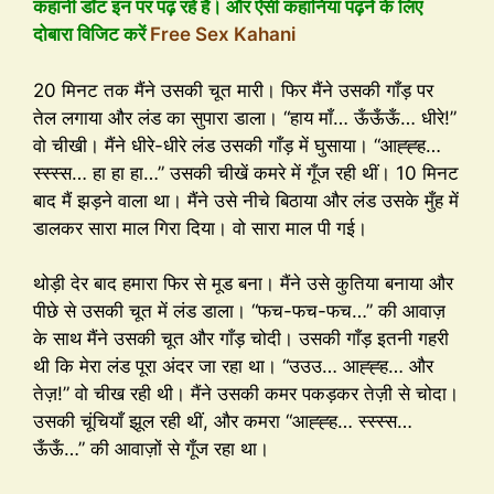
कहानी डॉट इन पर पढ़ रहे है। और ऐसी कहानियां पढ़ने के लिए
दोबारा विजिट करें
Free Sex Kahani
20 मिनट तक मैंने उसकी चूत मारी। फिर मैंने उसकी गाँड़ पर
तेल लगाया और लंड का सुपारा डाला। “हाय माँ… ऊँऊँऊँ… धीरे!”
वो चीखी। मैंने धीरे-धीरे लंड उसकी गाँड़ में घुसाया। “आह्ह्ह…
स्स्स्स… हा हा हा…” उसकी चीखें कमरे में गूँज रही थीं। 10 मिनट
बाद मैं झड़ने वाला था। मैंने उसे नीचे बिठाया और लंड उसके मुँह में
डालकर सारा माल गिरा दिया। वो सारा माल पी गई।
थोड़ी देर बाद हमारा फिर से मूड बना। मैंने उसे कुतिया बनाया और
पीछे से उसकी चूत में लंड डाला। “फच-फच-फच…” की आवाज़
के साथ मैंने उसकी चूत और गाँड़ चोदी। उसकी गाँड़ इतनी गहरी
थी कि मेरा लंड पूरा अंदर जा रहा था। “उउउ… आह्ह्ह… और
तेज़!” वो चीख रही थी। मैंने उसकी कमर पकड़कर तेज़ी से चोदा।
उसकी चूंचियाँ झूल रही थीं, और कमरा “आह्ह्ह… स्स्स्स…
ऊँऊँ…” की आवाज़ों से गूँज रहा था।