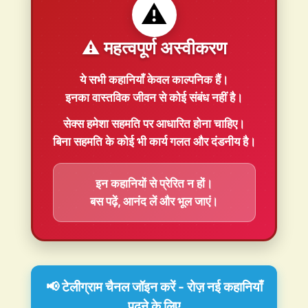
⚠️
⚠️ महत्वपूर्ण अस्वीकरण
ये सभी कहानियाँ
केवल काल्पनिक
हैं।
इनका वास्तविक जीवन से कोई संबंध नहीं है।
सेक्स हमेशा
सहमति
पर आधारित होना चाहिए।
बिना सहमति के कोई भी कार्य गलत और दंडनीय है।
इन कहानियों से प्रेरित न हों।
बस पढ़ें, आनंद लें और भूल जाएं।
📢 टेलीग्राम चैनल जॉइन करें - रोज़ नई कहानियाँ
पढ़ने के लिए