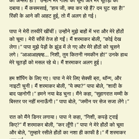
की अप्सरा हो।” उन्होंने मेरे गालों को चूमा और मेरे चूतड़ों को
दबाया। मैं कसमसाई, “हाय जी, क्या कर रहे हैं? दम घुट रहा है!”
रिंकी के आने की आहट हुई, तो मैं अलग हो गई।
पापा ने मेरी तस्वीरें खींचीं। उन्होंने मुझे बाहों में भरा और मेरे होंठों
को चूमा। मेरी साँसें तेज हो गईं। मैं शरमाकर बोली, “कोई देख
लेगा।” पापा मुझे पेड़ों के झुंड में ले गए और मेरे होंठों को चूसने
लगे। “आआआह्ह्ह… निशी, तुम कितनी नमकीन हो!” उनके हाथ
मेरे चूतड़ों को मसल रहे थे। मैं शरमाकर अलग हुई।
हम शॉपिंग के लिए गए। पापा ने मेरे लिए सेक्सी ब्रा, थॉन्ग, और
नाइटी चुनी। मैं शरमाकर बोली, “ये क्या?” पापा बोले, “शादी के
बाद पहनोगी।” हमने नया बेड चुना। मैंने कहा, “सुहागरात मम्मी के
बिस्तर पर नहीं मनाऊँगी।” पापा बोले, “जमीन पर सेज सजा लेंगे।”
रात को मैंने डिनर लगाया। पापा ने कहा, “निशी, कपड़े ट्राई
किए?” मैं शरमाकर बोली, “कर लूँगी।” पापा ने मेरे होंठों को चूमा
और बोले, “तुम्हारे रसीले होंठों का नशा ही काफी है।” मैं शरमाकर