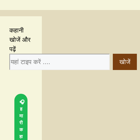
कहानी
खोजें और
पढ़ें
खोजें
🎧
ह
मा
री
क
हा