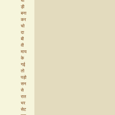
घो
ड़ी
बना
कर
चो
दा
बी
वी
माय
के
गई
तो
पड़ो
सन
से
रात
भर
सेट