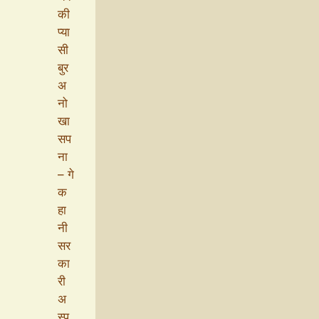
की
प्या
सी
बुर
अ
नो
खा
सप
ना
– गे
क
हा
नी
सर
का
री
अ
स्प