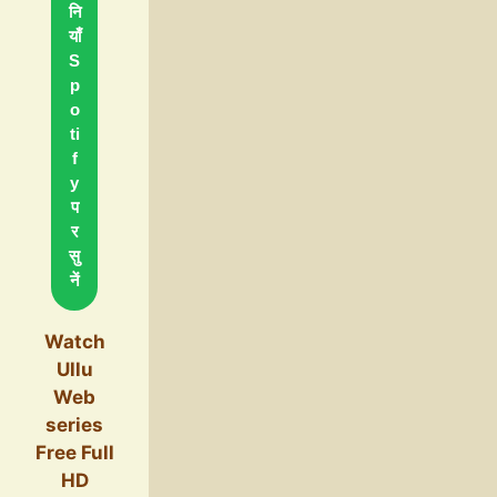
नि
याँ
S
p
o
ti
f
y
प
र
सु
नें
Watch
Ullu
Web
series
Free Full
HD