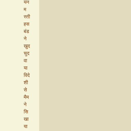
यन
म
स्ती
हस
बंड
ने
खुद
चुद
वा
या
विदे
शी
से
मैम
ने
सि
खा
या