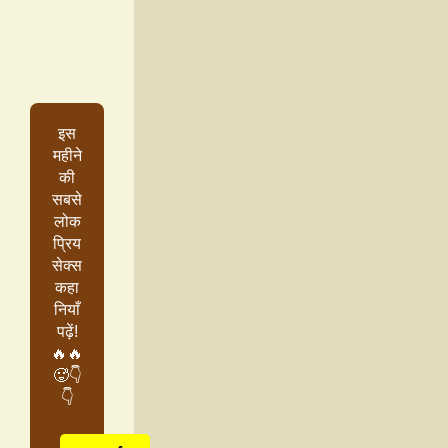
इस
महीने
की
सबसे
लोक
प्रिय
सेक्स
कहा
नियाँ
पढ़ें!
🔥🔥
🥵👇
👇