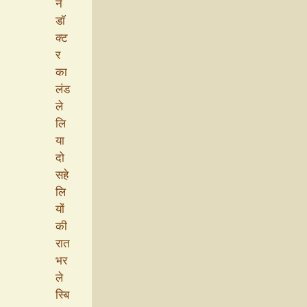
ने
डॉ
क्ट
र
का
लंड
ले
लि
या
दो
सहे
लि
यों
की
रात
भर
ले
स्बि