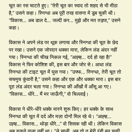
चूत का रस चाटते हुए। “तेरी चूत का स्वाद तो शहद से भी मीठा
है,” उसने कहा। स्निग्धा अब पूरी तरह वासना में डूब चुकी थी।
“विकास… अब डाल दे… जल्दी कर… मुझे और मत तड़पा,” उसने
कहा।
विकास ने अपने लंड पर थूक लगाया और स्निग्धा की चूत के छेद
पर रखा। उसने एक जोरदार धक्का मारा, लेकिन लंड अंदर नहीं
गया। स्निग्धा की चीख निकल गई, “आह्ह… दर्द हो रहा है!”
विकास ने फिर कोशिश की, इस बार और जोर से। आधा लंड
स्निग्धा की टाइट चूत में घुस गया। “उफ्फ… स्निग्धा, तेरी चूत तो
सचमुच कुंवारी है,” उसने कहा और एक और धक्का मारा। इस बार
पूरा लंड अंदर चला गया। स्निग्धा की आँखों में आँसू आ गए।
“विकास… धीरे… मैं मर जाऊँगी,” वो चिल्लाई।
विकास ने धीरे-धीरे धक्के मारने शुरू किए। हर धक्के के साथ
स्निग्धा की चूत में दर्द और मज़ा दोनों मिल रहे थे। “आह्ह…
उह्ह… विकास… थोड़ा धीरे…” वो सिसक रही थी। लेकिन विकास
अब रुकने वाला नहीं था। “ले साली, अब तो तू मेरी रंडी बन चुकी