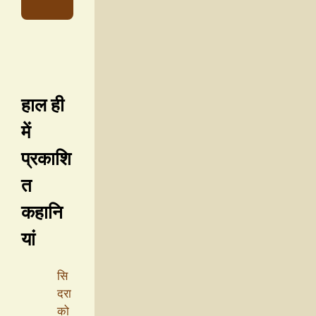
हाल ही
में
प्रकाशि
त
कहानि
यां
सि
दरा
को