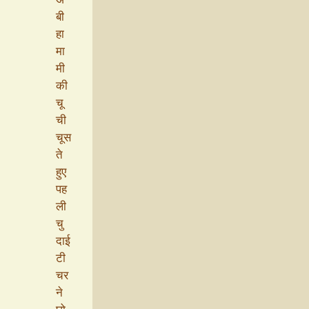
बी
हा
मा
मी
की
चू
ची
चूस
ते
हुए
पह
ली
चु
दाई
टी
चर
ने