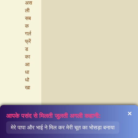
अस
ली
सब
क
गर्ल
फ्रें
ड
का
आ
धा
धो
खा
×
आपके पसंद से मिलती जुलती अगली कहानी:
मेरे पापा और भाई ने मिल कर मेरी चूत का भोसड़ा बनाया
कैटेगरी