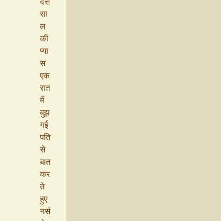
दस
सा
ल
की
प्या
स
एक
रात
में
बुझ
गई
पति
से
बात
कर
ते
हुए
नर्स