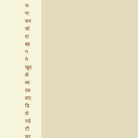
ज
गा
कर
चो
दा
बह
न
ने
खुद
बो
ब्स
दब
वाए
डि
वो
र्स्ड
टी
चर