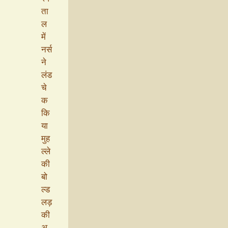
ता
ल
में
नर्स
ने
लंड
चे
क
कि
या
मुह
ल्ले
की
बो
ल्ड
लड़
की
अ