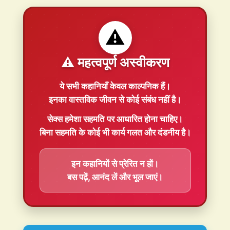
⚠️
⚠️ महत्वपूर्ण अस्वीकरण
ये सभी कहानियाँ
केवल काल्पनिक
हैं।
इनका वास्तविक जीवन से कोई संबंध नहीं है।
सेक्स हमेशा
सहमति
पर आधारित होना चाहिए।
बिना सहमति के कोई भी कार्य गलत और दंडनीय है।
इन कहानियों से प्रेरित न हों।
बस पढ़ें, आनंद लें और भूल जाएं।