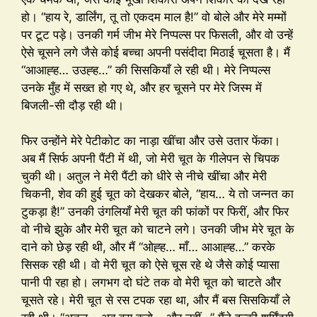
हो। “हाय रे, डार्लिंग, तू तो एकदम माल है!” वो बोले और मेरे मम्मों
पर टूट पड़े। उनकी गर्म जीभ मेरे निप्पल्स पर फिसली, और वो उन्हें
ऐसे चूसने लगे जैसे कोई बच्चा अपनी पसंदीदा मिठाई चूसता है। मैं
“आआह्ह… उउह्ह…” की सिसकियाँ ले रही थी। मेरे निप्पल्स
उनके मुँह में सख्त हो गए थे, और हर चूसने पर मेरे जिस्म में
बिजली-सी दौड़ रही थी।
फिर उन्होंने मेरे पेटीकोट का नाड़ा खींचा और उसे उतार फेंका।
अब मैं सिर्फ अपनी पैंटी में थी, जो मेरी चूत के गीलेपन से चिपक
चुकी थी। अतुल ने मेरी पैंटी को धीरे से नीचे खींचा और मेरी
चिकनी, शेव की हुई चूत को देखकर बोले, “हाय… ये तो जन्नत का
टुकड़ा है!” उनकी उंगलियाँ मेरी चूत की फांकों पर फिरीं, और फिर
वो नीचे झुके और मेरी चूत को चाटने लगे। उनकी जीभ मेरे चूत के
दाने को छेड़ रही थी, और मैं “ओह्ह… माँ… आआह्ह…” करके
सिसक रही थी। वो मेरी चूत को ऐसे चूस रहे थे जैसे कोई प्यासा
पानी पी रहा हो। लगभग दो घंटे तक वो मेरी चूत को चाटते और
चूसते रहे। मेरी चूत से रस टपक रहा था, और मैं बस सिसकियाँ ले