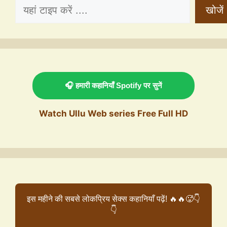
खोजें
🎧 हमारी कहानियाँ Spotify पर सुनें
Watch Ullu Web series Free Full HD
इस महीने की सबसे लोकप्रिय सेक्स कहानियाँ पढ़ें! 🔥🔥🥵👇
👇