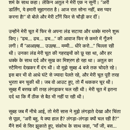
शर्म के साथ कहा। लेकिन अतुल ने मेरी एक न सुनी। “अरी
डार्लिंग, ये हमारी सुहागरात है। आज रात सोना नहीं, बस प्यार
करना है!” वो बोले और मेरी टाँगें फिर से चौड़ी कर दीं।
उन्होंने मेरी चूत में फिर से अपना लंड सटाया और धक्के मारने शुरू
किए। “ढच… ढच… ढच…” की आवाज फिर से कमरे में गूँजने
लगी। मैं “आआह्ह… उउह्ह… मम्मी… धीरे करो…” चिल्ला रही
थी। उनका लंड मेरी चूत की गहराइयों को छू रहा था, और हर
धक्के के साथ दर्द और सुख का मिश्रण हो रहा था। अतुल का
स्टैमिना देखकर मैं दंग थी। वो मुझे सुबह 4 बजे तक चोदते रहे।
इस बार भी वो आधे घंटे से ज्यादा पेलते रहे, और मेरी चूत पूरी तरह
भुरता बन चुकी थी। जब वो आउट हुए, तो मैं थककर चूर थी।
सुबह मैं बत्तख की तरह लंगड़ाकर चल रही थी। मेरी चूत में इतना
दर्द था कि मैं ठीक से बैठ भी नहीं पा रही थी।
सुबह जब मैं नीचे आई, तो मेरी सास ने मुझे लंगड़ाते देखा और चिंता
से पूछा, “अरी बहू, ये क्या हाल है? लंगड़ा-लंगड़ा क्यों चल रही है?”
मैंने शर्म से सिर झुकाते हुए, संकोच के साथ कहा, “माँ जी, बस…