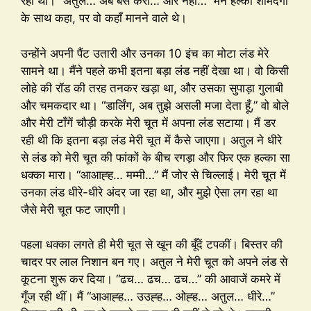
रही थी। “अतुल… अब बस करो… और नहीं…” मैंने हल्की शर्मिंदगी
के साथ कहा, पर वो कहाँ मानने वाले थे।
उन्होंने अपनी पैंट उतारी और उनका 10 इंच का मोटा लंड मेरे
सामने था। मैंने पहले कभी इतना बड़ा लंड नहीं देखा था। वो किसी
लोहे की रॉड की तरह तनकर खड़ा था, और उसका सुपाड़ा गुलाबी
और चमकदार था। “डार्लिंग, अब तुझे असली मजा देता हूँ,” वो बोले
और मेरी टाँगें चौड़ी करके मेरी चूत में अपना लंड सटाया। मैं डर
रही थी कि इतना बड़ा लंड मेरी चूत में कैसे जाएगा। अतुल ने धीरे
से लंड को मेरी चूत की फांकों के बीच रगड़ा और फिर एक हल्का सा
धक्का मारा। “आआह्ह… मम्मी…” मैं जोर से चिल्लाई। मेरी चूत में
उनका लंड धीरे-धीरे अंदर जा रहा था, और मुझे ऐसा लग रहा था
जैसे मेरी चूत फट जाएगी।
पहला धक्का लगते ही मेरी चूत से खून की बूँदें टपकीं। बिस्तर की
चादर पर लाल निशान बन गए। अतुल ने मेरी चूत को अपने लंड से
कूटना शुरू कर दिया। “ढच… ढच… ढच…” की आवाजें कमरे में
गूँज रही थीं। मैं “आआह्ह… उउह्ह… ओह्ह… अतुल… धीरे…”