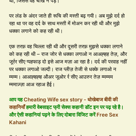
था, जिससे वह चीख न पड़े।
पर लंड के अंदर जाते ही रूचि की मस्ती बढ़ गयी। अब मुझे दर्द हो
रहा था पर वह दर्द के साथ मस्ती में मोअन कर रही थी और मुझे
धक्का लगाने को कह रही थी।
एक तरफ़ वह चिल्ला रही थी और दूसरी तरफ़ मुझसे धक्का लगाने
को कह रही थी – राज जोर से धक्का लगाओ न आअह्हह तेज़, और
जूर्रर सीए प्पहफाड़ दो इसे आज मज़ा आ रहा है। दर्द की परवाह नहीं
पर धक्का लगाओ जल्दी। राज प्लीज़ तेजी से धक्के लगाओ न
म्मम्म। आआह्हह्ह औअर जूओर र्र सीए आउरुर तेज़ म्मम्मम
म्ममाज़्ज़ा आअ रहाअ हैई।
आप यह
Cheating Wife sex story - धोखेबाज बीवी की
कहानियाँ
हमारी वेबसाइट फ्री सेक्स कहानी डॉट इन पर पढ़ रहे है।
और ऐसी कहानियां पढ़ने के लिए दोबारा विजिट करें
Free Sex
Kahani