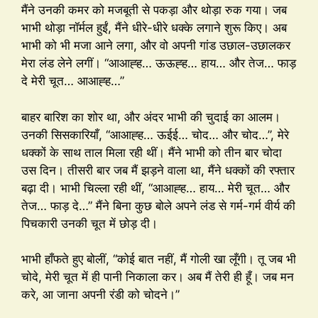
मैंने उनकी कमर को मजबूती से पकड़ा और थोड़ा रुक गया। जब
भाभी थोड़ा नॉर्मल हुईं, मैंने धीरे-धीरे धक्के लगाने शुरू किए। अब
भाभी को भी मजा आने लगा, और वो अपनी गांड उछाल-उछालकर
मेरा लंड लेने लगीं। “आआह्ह… ऊऊह्ह… हाय… और तेज… फाड़
दे मेरी चूत… आआह्ह…”
बाहर बारिश का शोर था, और अंदर भाभी की चुदाई का आलम।
उनकी सिसकारियाँ, “आआह्ह… ऊईई… चोद… और चोद…”, मेरे
धक्कों के साथ ताल मिला रही थीं। मैंने भाभी को तीन बार चोदा
उस दिन। तीसरी बार जब मैं झड़ने वाला था, मैंने धक्कों की रफ्तार
बढ़ा दी। भाभी चिल्ला रही थीं, “आआह्ह… हाय… मेरी चूत… और
तेज… फाड़ दे…” मैंने बिना कुछ बोले अपने लंड से गर्म-गर्म वीर्य की
पिचकारी उनकी चूत में छोड़ दी।
भाभी हाँफते हुए बोलीं, “कोई बात नहीं, मैं गोली खा लूँगी। तू जब भी
चोदे, मेरी चूत में ही पानी निकाला कर। अब मैं तेरी ही हूँ। जब मन
करे, आ जाना अपनी रंडी को चोदने।”