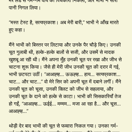
मेरे लंड से गर्म-गर्म वीर्य की पिचकारी निकली, और भाभी ने सारा
पानी निगल लिया।
“मस्त टेस्ट है, सत्यप्रकाश। अब मेरी बारी,” भाभी ने आँख मारते
हुए कहा।
मैंने भाभी को बिस्तर पर लिटाया और उनके पैर चौड़े किए। उनकी
चूत गुलाबी थी, हल्के-हल्के बालों से सजी, और उसमें से मादक
खुशबू आ रही थी। मैंने अपना मुँह उनकी चूत पर रखा और जीभ से
चाटना शुरू किया। जैसे ही मेरी जीभ उनकी चूत की दरार में गई,
भाभी छटपटा उठीं। “आआह्ह… ऊऊह्ह… हाय… सत्यप्रकाश…
चाट… और चाट…” वो मेरे सिर को अपनी चूत में दबाने लगीं। मैंने
उनकी चूत को चूसा, उनकी क्लिट को जीभ से सहलाया, और
उनकी चूत के दाने को हल्के से काटा। भाभी की सिसकारियाँ तेज
हो गईं, “आआह्ह… ऊईई… मम्मम… मजा आ रहा है… और चूस…
आआह्ह…”
थोड़ी देर बाद भाभी की चूत से फव्वारा निकल गया। उनका गर्म-