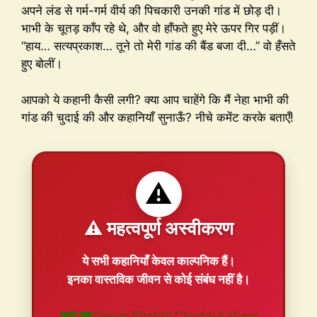
अपने लंड से गर्म-गर्म वीर्य की पिचकारी उनकी गांड में छोड़ दी।
भाभी के चूतड़ काँप रहे थे, और वो हाँफते हुए मेरे ऊपर गिर पड़ीं।
“हाय… सत्यप्रकाश… तूने तो मेरी गांड की बैंड बजा दी…” वो हँसते
हुए बोलीं।
आपको ये कहानी कैसी लगी? क्या आप चाहेंगे कि मैं नेहा भाभी की
गांड की चुदाई की और कहानियाँ सुनाऊँ? नीचे कमेंट करके बताएँ!
⚠️
⚠️ महत्वपूर्ण अस्वीकरण
ये सभी कहानियाँ
केवल काल्पनिक
हैं।
इनका वास्तविक जीवन से कोई संबंध नहीं है।
आप यह
Devar Bhabhi Chudai Kahani