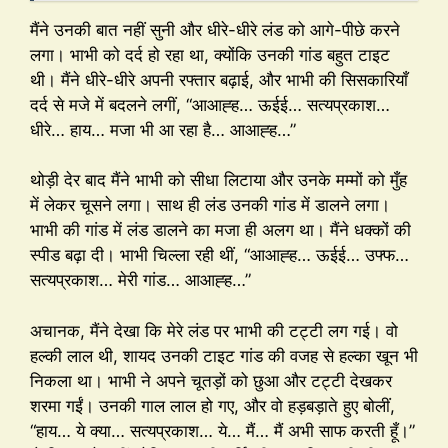
मैंने उनकी बात नहीं सुनी और धीरे-धीरे लंड को आगे-पीछे करने
लगा। भाभी को दर्द हो रहा था, क्योंकि उनकी गांड बहुत टाइट
थी। मैंने धीरे-धीरे अपनी रफ्तार बढ़ाई, और भाभी की सिसकारियाँ
दर्द से मजे में बदलने लगीं, “आआह्ह… ऊईई… सत्यप्रकाश…
धीरे… हाय… मजा भी आ रहा है… आआह्ह…”
थोड़ी देर बाद मैंने भाभी को सीधा लिटाया और उनके मम्मों को मुँह
में लेकर चूसने लगा। साथ ही लंड उनकी गांड में डालने लगा।
भाभी की गांड में लंड डालने का मजा ही अलग था। मैंने धक्कों की
स्पीड बढ़ा दी। भाभी चिल्ला रही थीं, “आआह्ह… ऊईई… उफ्फ…
सत्यप्रकाश… मेरी गांड… आआह्ह…”
अचानक, मैंने देखा कि मेरे लंड पर भाभी की टट्टी लग गई। वो
हल्की लाल थी, शायद उनकी टाइट गांड की वजह से हल्का खून भी
निकला था। भाभी ने अपने चूतड़ों को छुआ और टट्टी देखकर
शरमा गईं। उनकी गाल लाल हो गए, और वो हड़बड़ाते हुए बोलीं,
“हाय… ये क्या… सत्यप्रकाश… ये… मैं… मैं अभी साफ करती हूँ।”