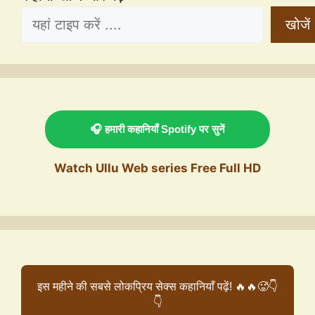
खोजें
🎧 हमारी कहानियाँ Spotify पर सुनें
Watch Ullu Web series Free Full HD
इस महीने की सबसे लोकप्रिय सेक्स कहानियाँ पढ़ें! 🔥🔥🥵👇
👇