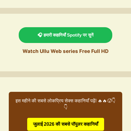
🎧 हमारी कहानियाँ Spotify पर सुनें
Watch Ullu Web series Free Full HD
इस महीने की सबसे लोकप्रिय सेक्स कहानियाँ पढ़ें! 🔥🔥🥵👇
👇
जुलाई 2026 की सबसे पॉपुलर कहानियाँ