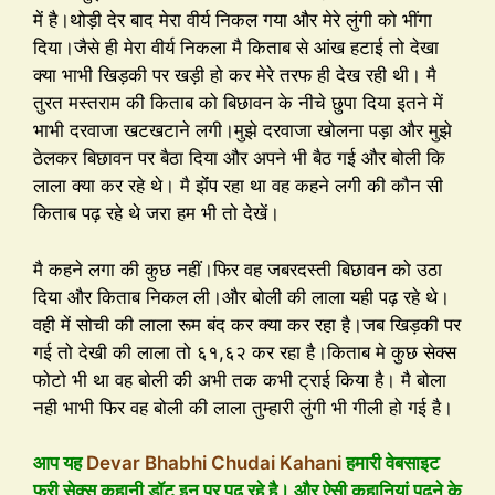
में है।थोड़ी देर बाद मेरा वीर्य निकल गया और मेरे लुंगी को भींगा
दिया।जैसे ही मेरा वीर्य निकला मै किताब से आंख हटाई तो देखा
क्या भाभी खिड़की पर खड़ी हो कर मेरे तरफ ही देख रही थी। मै
तुरत मस्तराम की किताब को बिछावन के नीचे छुपा दिया इतने में
भाभी दरवाजा खटखटाने लगी।मुझे दरवाजा खोलना पड़ा और मुझे
ठेलकर बिछावन पर बैठा दिया और अपने भी बैठ गई और बोली कि
लाला क्या कर रहे थे। मै झेंंप रहा था वह कहने लगी की कौन सी
किताब पढ़ रहे थे जरा हम भी तो देखें।
मै कहने लगा की कुछ नहीं।फिर वह जबरदस्ती बिछावन को उठा
दिया और किताब निकल ली।और बोली की लाला यही पढ़ रहे थे।
वही में सोची की लाला रूम बंद कर क्या कर रहा है।जब खिड़की पर
गई तो देखी की लाला तो ६१,६२ कर रहा है।किताब मे कुछ सेक्स
फोटो भी था वह बोली की अभी तक कभी ट्राई किया है। मै बोला
नही भाभी फिर वह बोली की लाला तुम्हारी लुंगी भी गीली हो गई है।
आप यह
Devar Bhabhi Chudai Kahani
हमारी वेबसाइट
फ्री सेक्स कहानी डॉट इन पर पढ़ रहे है। और ऐसी कहानियां पढ़ने के