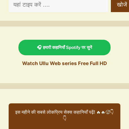
खोजें
🎧 हमारी कहानियाँ Spotify पर सुनें
Watch Ullu Web series Free Full HD
इस महीने की सबसे लोकप्रिय सेक्स कहानियाँ पढ़ें! 🔥🔥🥵👇
👇