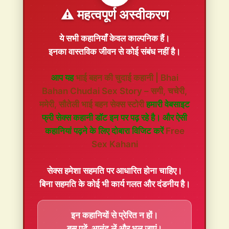
⚠️ महत्वपूर्ण अस्वीकरण
ये सभी कहानियाँ
केवल काल्पनिक
हैं।
इनका वास्तविक जीवन से कोई संबंध नहीं है।
आप यह
भाई बहन की चुदाई कहानी | Bhai
Bahan Chudai Sex Story – सगी, चचेरी,
ममेरी, सौतेली भाई बहन सेक्स स्टोरी
हमारी वेबसाइट
फ्री सेक्स कहानी डॉट इन पर पढ़ रहे है। और ऐसी
कहानियां पढ़ने के लिए दोबारा विजिट करें
Free
Sex Kahani
सेक्स हमेशा
सहमति
पर आधारित होना चाहिए।
बिना सहमति के कोई भी कार्य गलत और दंडनीय है।
इन कहानियों से प्रेरित न हों।
बस पढ़ें, आनंद लें और भूल जाएं।