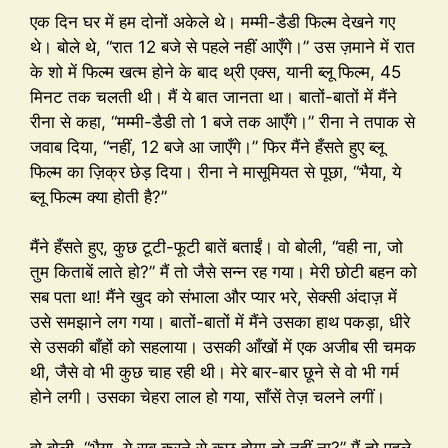
एक दिन घर में हम दोनों अकेले थे। मम्मी-डैडी फिल्म देखने गए
थे। बोले थे, “रात 12 बजे से पहले नहीं आएँगे।” उस ज़माने में रात
के शो में फिल्म खत्म होने के बाद थ्री एक्स, यानी ब्लू फिल्म, 45
मिनट तक चलती थी। मैं ये बात जानता था। बातों-बातों में मैंने
रीना से कहा, “मम्मी-डैडी तो 1 बजे तक आएँगे।” रीना ने तपाक से
जवाब दिया, “नहीं, 12 बजे आ जाएँगे।” फिर मैंने हँसते हुए ब्लू
फिल्म का ज़िक्र छेड़ दिया। रीना ने मासूमियत से पूछा, “भैया, ये
ब्लू फिल्म क्या होती है?”
मैंने हँसते हुए, कुछ टूटी-फूटी बातें बताईं। वो बोली, “वही ना, जो
तुम किताबें लाते हो?” मैं तो जैसे सन्न रह गया। मेरी छोटी बहन को
सब पता था! मैंने खुद को संभाला और प्यार भरे, सेक्सी अंदाज़ में
उसे समझाने लग गया। बातों-बातों में मैंने उसका हाथ पकड़ा, धीरे
से उसकी बाँहों को सहलाया। उसकी आँखों में एक अजीब सी चमक
थी, जैसे वो भी कुछ चाह रही थी। मेरे बार-बार छूने से वो भी गर्म
होने लगी। उसका चेहरा लाल हो गया, साँसें तेज़ चलने लगीं।
वो बोली, “भैया, ये सब करने से कुछ होगा तो नहीं ना?” मैं तो पहले