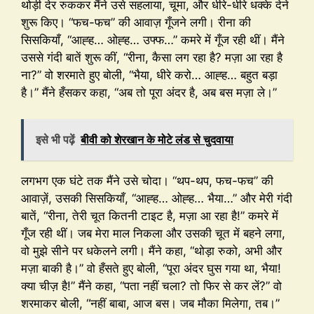
थोड़ी देर रुककर मैंने उसे सहलाया, चूमा, और धीरे-धीरे धक्के देने
शुरू किए। “फच-फच” की आवाज़ गूँजने लगी। रीना की
सिसकियाँ, “आह्ह… ओह्ह… उफ्फ…” कमरे में गूँज रही थीं। मैंने
उससे गंदी बातें शुरू कीं, “रीना, कैसा लग रहा है? मज़ा आ रहा है
ना?” वो शरमाते हुए बोली, “भैया, धीरे करो… आह्ह… बहुत बड़ा
है।” मैंने हँसकर कहा, “अब तो पूरा अंदर है, अब बस मज़ा ले।”
इसे भी पढ़ें
बीवी को शेरखान के मोटे लंड से चुदवाया
लगभग एक घंटे तक मैंने उसे चोदा। “थप-थप, फच-फच” की
आवाज़ें, उसकी सिसकियाँ, “आह्ह… ओह्ह… भैया…” और मेरी गंदी
बातें, “रीना, तेरी चूत कितनी टाइट है, मज़ा आ रहा है!” कमरे में
गूँज रही थीं। जब मेरा माल निकला और उसकी चूत में बहने लगा,
वो मुझे सीने पर धकेलने लगी। मैंने कहा, “थोड़ा रुको, अभी और
मज़ा बाकी है।” वो हँसते हुए बोली, “पूरा अंदर घुस गया था, भैया!
क्या चीज़ है!” मैंने कहा, “पता नहीं चला? तो फिर से कर लें?” वो
शरमाकर बोली, “नहीं बाबा, आज बस। जब मौका मिलेगा, तब।”