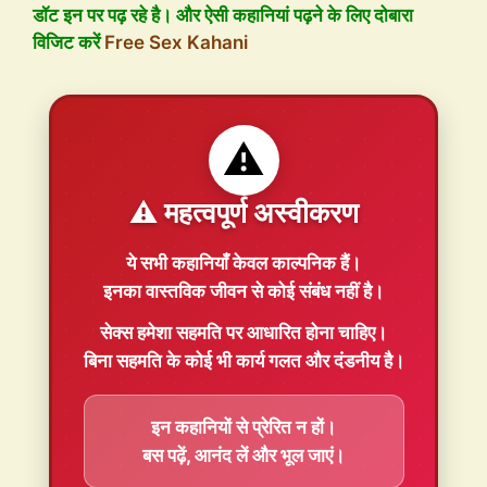
डॉट इन पर पढ़ रहे है। और ऐसी कहानियां पढ़ने के लिए दोबारा
विजिट करें
Free Sex Kahani
⚠️
⚠️ महत्वपूर्ण अस्वीकरण
ये सभी कहानियाँ
केवल काल्पनिक
हैं।
इनका वास्तविक जीवन से कोई संबंध नहीं है।
सेक्स हमेशा
सहमति
पर आधारित होना चाहिए।
बिना सहमति के कोई भी कार्य गलत और दंडनीय है।
इन कहानियों से प्रेरित न हों।
बस पढ़ें, आनंद लें और भूल जाएं।