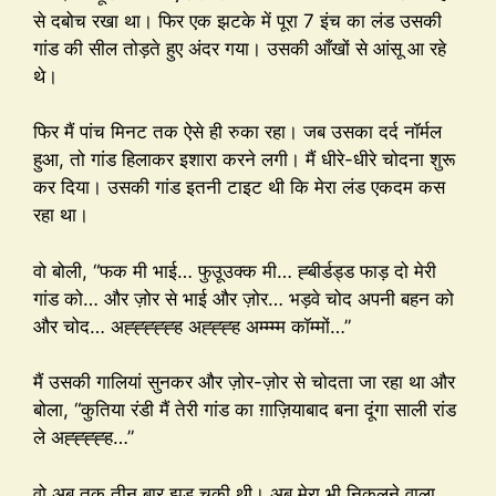
से दबोच रखा था। फिर एक झटके में पूरा 7 इंच का लंड उसकी
गांड की सील तोड़ते हुए अंदर गया। उसकी आँखों से आंसू आ रहे
थे।
फिर मैं पांच मिनट तक ऐसे ही रुका रहा। जब उसका दर्द नॉर्मल
हुआ, तो गांड हिलाकर इशारा करने लगी। मैं धीरे-धीरे चोदना शुरू
कर दिया। उसकी गांड इतनी टाइट थी कि मेरा लंड एकदम कस
रहा था।
वो बोली, “फक मी भाई… फुउूउक्क मी… ह्बीर्डड्ड फाड़ दो मेरी
गांड को… और ज़ोर से भाई और ज़ोर… भड़वे चोद अपनी बहन को
और चोद… अह्ह्ह्ह्ह्ह अह्ह्ह्ह अम्म्म्म कॉम्मों…”
मैं उसकी गालियां सुनकर और ज़ोर-ज़ोर से चोदता जा रहा था और
बोला, “कुतिया रंडी मैं तेरी गांड का ग़ाज़ियाबाद बना दूंगा साली रांड
ले अह्ह्ह्ह्ह…”
वो अब तक तीन बार झड़ चुकी थी। अब मेरा भी निकलने वाला