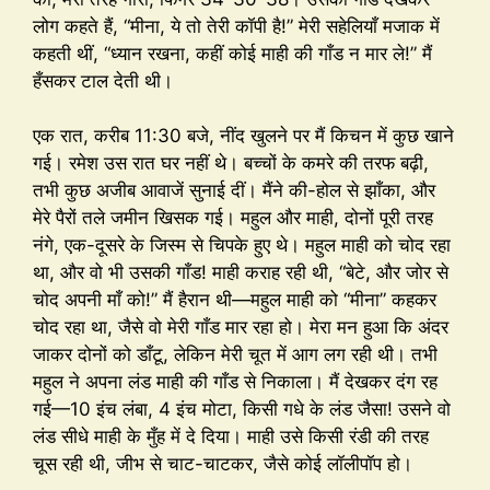
लोग कहते हैं, “मीना, ये तो तेरी कॉपी है!” मेरी सहेलियाँ मजाक में
कहती थीं, “ध्यान रखना, कहीं कोई माही की गाँड न मार ले!” मैं
हँसकर टाल देती थी।
एक रात, करीब 11:30 बजे, नींद खुलने पर मैं किचन में कुछ खाने
गई। रमेश उस रात घर नहीं थे। बच्चों के कमरे की तरफ बढ़ी,
तभी कुछ अजीब आवाजें सुनाई दीं। मैंने की-होल से झाँका, और
मेरे पैरों तले जमीन खिसक गई। महुल और माही, दोनों पूरी तरह
नंगे, एक-दूसरे के जिस्म से चिपके हुए थे। महुल माही को चोद रहा
था, और वो भी उसकी गाँड! माही कराह रही थी, “बेटे, और जोर से
चोद अपनी माँ को!” मैं हैरान थी—महुल माही को “मीना” कहकर
चोद रहा था, जैसे वो मेरी गाँड मार रहा हो। मेरा मन हुआ कि अंदर
जाकर दोनों को डाँटू, लेकिन मेरी चूत में आग लग रही थी। तभी
महुल ने अपना लंड माही की गाँड से निकाला। मैं देखकर दंग रह
गई—10 इंच लंबा, 4 इंच मोटा, किसी गधे के लंड जैसा! उसने वो
लंड सीधे माही के मुँह में दे दिया। माही उसे किसी रंडी की तरह
चूस रही थी, जीभ से चाट-चाटकर, जैसे कोई लॉलीपॉप हो।