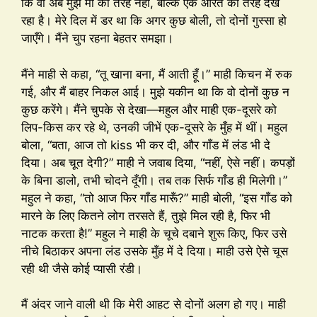
कि वो अब मुझे माँ की तरह नहीं, बल्कि एक औरत की तरह देख
रहा है। मेरे दिल में डर था कि अगर कुछ बोली, तो दोनों गुस्सा हो
जाएँगे। मैंने चुप रहना बेहतर समझा।
मैंने माही से कहा, “तू खाना बना, मैं आती हूँ।” माही किचन में रुक
गई, और मैं बाहर निकल आई। मुझे यकीन था कि वो दोनों कुछ न
कुछ करेंगे। मैंने चुपके से देखा—महुल और माही एक-दूसरे को
लिप-किस कर रहे थे, उनकी जीभें एक-दूसरे के मुँह में थीं। महुल
बोला, “बता, आज तो kiss भी कर दी, और गाँड में लंड भी दे
दिया। अब चूत देगी?” माही ने जवाब दिया, “नहीं, ऐसे नहीं। कपड़ों
के बिना डालो, तभी चोदने दूँगी। तब तक सिर्फ गाँड ही मिलेगी।”
महुल ने कहा, “तो आज फिर गाँड मारूँ?” माही बोली, “इस गाँड को
मारने के लिए कितने लोग तरसते हैं, तुझे मिल रही है, फिर भी
नाटक करता है!” महुल ने माही के चूचे दबाने शुरू किए, फिर उसे
नीचे बिठाकर अपना लंड उसके मुँह में दे दिया। माही उसे ऐसे चूस
रही थी जैसे कोई प्यासी रंडी।
मैं अंदर जाने वाली थी कि मेरी आहट से दोनों अलग हो गए। माही