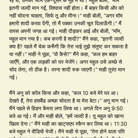
रहे थे, उनकी जीभें एक-दूसरे के मुँह में थीं। महुल बोला, “मॉम
इतनी जल्दी मान गईं, विश्वास नहीं होता। मैं बाहर किसी और को
नहीं चोदना चाहता, सिर्फ तू और मीना।” माही बोली, “अगर मॉम
हमारी शादी करवा देंगी, तो मैं पक्का उनकी चूत दिलाऊँगी।” मैं
वापस अपनी जगह आ गई। माही दौड़कर आई और बोली, “मॉम,
महुल मान गया है। कब करनी है शादी?” मैंने कहा, “इतनी जल्दी
क्या है? पहले मैं चेक करूँगी कि तेरा भाई तुझे संतुष्ट कर सकता है
या नहीं।” माही ने पूछा, “वो कैसे?” मैंने कहा, “कल हम बाहर
जाएँगे, और एक लड़की को घर भेजेंगे। अगर महुल उसे अच्छे से
चोद लेगा, तो ठीक है। वरना शादी रुक जाएगी।” माही तुरंत मान
गई।
मैंने अनु को कॉल किया और कहा, “कल 10 बजे मेरे घर आ।
देखते हैं, तेरा हसबैंड अच्छा चोदता है या मेरा बेटा।” अनु मान गई।
मैंने पहले से हिडन कैमरा लगा लिया था। अगले दिन अनु 9:50
बजे आ गई। मैं और माही बोले, “हमें जल्दी है। तू महुल को खाना
खिला देना।” मैंने माही का व्हाट्सएप स्कैन कर लिया था। 11:30
बजे महुल ने वीडियो भेजी। मैंने माही से पूछा, “तेरा होने वाला पति