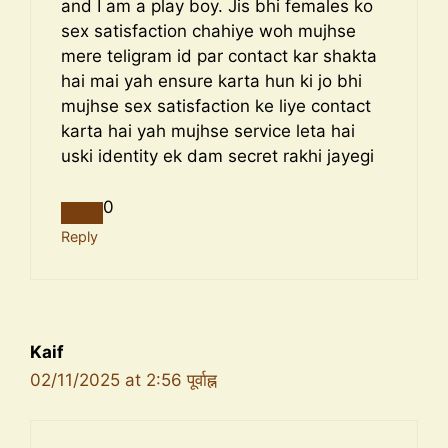
and I am a play boy. Jis bhi females ko
sex satisfaction chahiye woh mujhse
mere teligram id par contact kar shakta
hai mai yah ensure karta hun ki jo bhi
mujhse sex satisfaction ke liye contact
karta hai yah mujhse service leta hai
uski identity ek dam secret rakhi jayegi
0
Reply
Kaif
02/11/2025 at 2:56 पूर्वाह्न