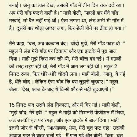
बनाई। अनु का हाल देख, उसकी गाँड में तीन दिन तक दर्द रहा।
अब मेरी गाँड फटने वाली है।” माही बोली, “पहली बार मैंने गाँड
मरवाई, तो बैठ नहीं पाई थी। ऐसा लगता था, लंड अभी भी गाँड में
है। दूसरी बार थोड़ा अच्छा लगा, फिर डेली होने पर ठीक हो गया।”
मैंने कहा, “बस, अब बकवास बंद। चोदो मुझे, मेरी गाँड फाड़ दो।”
महुल ने लंड मेरी गाँड पर टिकाया और एक झटके में पूरा डाल
दिया। माही मुझे किस कर रही थी, मेरी चीख दब गई। मैं मछली
की तरह तड़प रही थी, मेरी गाँड में आग लग रही थी। महुल 2
मिनट रुका, फिर धीरे-धीरे चोदने लगा। माही बोली, “जानू, ये नई
है, धीरे चोद। लेकिन ऐसा चोद कि बस तुझसे चुदवाए।” महुल
बोला, “देख, आज के बाद ये किसी और से नहीं चुदवाएगी।”
15 मिनट बाद उसने लंड निकाला, और मैं गिर गई। माही बोली,
“मुझे चोद, मेरे हबी।” महुल ने माही को मिशनरी पोजीशन में लिया,
लंड उसकी चूत पर रगड़ा, और एक झटके में डाल दिया। माही
इतनी जोर से चीखी, “आआह्ह्ह, भैया, मेरी चूत फट गई!” उसकी
आवाज गहर से बाहर चली गई। मैं पास गई और बोली, “बता, चूत