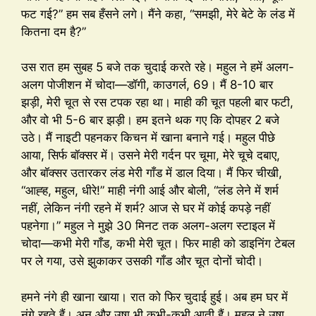
फट गई?” हम सब हँसने लगे। मैंने कहा, “समझी, मेरे बेटे के लंड में
कितना दम है?”
उस रात हम सुबह 5 बजे तक चुदाई करते रहे। महुल ने हमें अलग-
अलग पोजीशन में चोदा—डॉगी, काउगर्ल, 69। मैं 8-10 बार
झड़ी, मेरी चूत से रस टपक रहा था। माही की चूत पहली बार फटी,
और वो भी 5-6 बार झड़ी। हम इतने थक गए कि दोपहर 2 बजे
उठे। मैं नाइटी पहनकर किचन में खाना बनाने गई। महुल पीछे
आया, सिर्फ बॉक्सर में। उसने मेरी गर्दन पर चूमा, मेरे चूचे दबाए,
और बॉक्सर उतारकर लंड मेरी गाँड में डाल दिया। मैं फिर चीखी,
“आह्ह, महुल, धीरे!” माही नंगी आई और बोली, “लंड लेने में शर्म
नहीं, लेकिन नंगी रहने में शर्म? आज से घर में कोई कपड़े नहीं
पहनेगा।” महुल ने मुझे 30 मिनट तक अलग-अलग स्टाइल में
चोदा—कभी मेरी गाँड, कभी मेरी चूत। फिर माही को डाइनिंग टेबल
पर ले गया, उसे झुकाकर उसकी गाँड और चूत दोनों चोदी।
हमने नंगे ही खाना खाया। रात को फिर चुदाई हुई। अब हम घर में
नंगे रहते हैं। अनु और उषा भी कभी-कभी आती हैं। महुल ने उषा