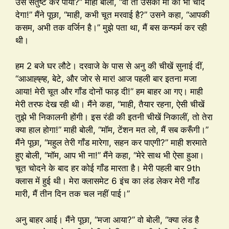
उसे संतुष्ट कर पाया?” माही बोली, “वो तो उसकी माँ को भी चोद
देगा!” मैंने पूछा, “माही, कभी चूत मरवाई है?” उसने कहा, “आपकी
कसम, अभी तक वर्जिन है।” मुझे पता था, मैं बस कन्फर्म कर रही
थी।
हम 2 बजे घर लौटे। दरवाजे के पास से अनु की चीखें सुनाई दीं,
“आआह्ह्ह, बेटे, और जोर से मार! आज पहली बार इतना मजा
आया! मेरी चूत और गाँड दोनों फाड़ दी!” हम बाहर आ गए। माही
मेरी तरफ देख रही थी। मैंने कहा, “माही, तैयार रहना, ऐसी चीखें
तुझे भी निकालनी होंगी। इस रंडी की इतनी चीखें निकालीं, तो तेरा
क्या हाल होगा!” माही बोली, “मॉम, टेंशन मत लो, मैं सब करूँगी।”
मैंने पूछा, “महुल तेरी गाँड मारेगा, सहन कर पाएगी?” माही शरमाते
हुए बोली, “मॉम, आप भी ना!” मैंने कहा, “मेरे साथ भी ऐसा हुआ।
चूत चोदने के बाद हर कोई गाँड मारता है। मेरी पहली बार 9th
क्लास में हुई थी। मेरा क्लासमेट 6 इंच का लंड लेकर मेरी गाँड
मारी, मैं तीन दिन तक चल नहीं पाई।”
अनु बाहर आई। मैंने पूछा, “मजा आया?” वो बोली, “क्या लंड है