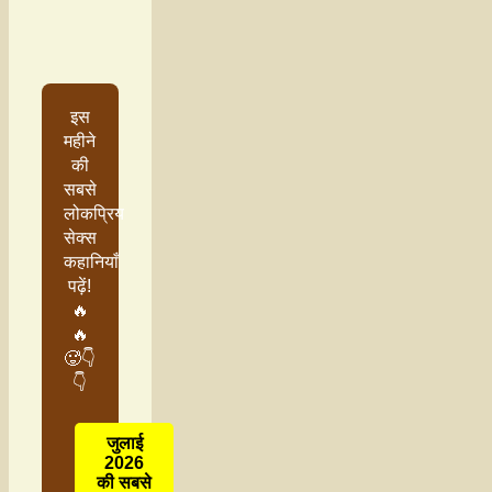
इस
महीने
की
सबसे
लोकप्रिय
सेक्स
कहानियाँ
पढ़ें!
🔥
🔥
🥵👇
👇
जुलाई
2026
की सबसे