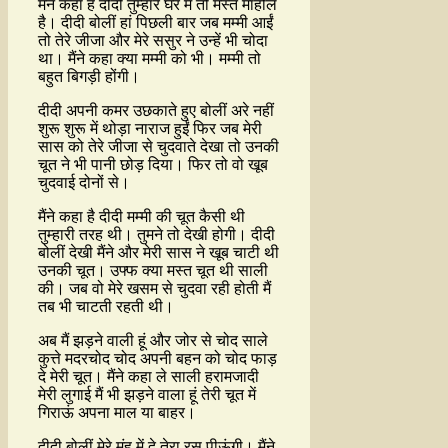
मैंने कहा है दीदी तुम्हारे घर में तो मस्त माहौल
है। दीदी बोलीं हां पिछली बार जब मम्मी आईं
तो तेरे जीजा और मेरे ससुर ने उन्हें भी चोदा
था। मैंने कहा क्या मम्मी को भी। मम्मी तो
बहुत बिगड़ी होंगी।
दीदी अपनी कमर उछकाते हुए बोलीं अरे नहीं
शुरू शुरू में थोड़ा नाराज हुईं फिर जब मेरी
सास को तेरे जीजा से चुदवाते देखा तो उनकी
चूत ने भी पानी छोड़ दिया। फिर तो वो खूब
चुदवाई दोनों से।
मैंने कहा है दीदी मम्मी की चूत कैसी थी
तुम्हारी तरह थी। तुमने तो देखी होगी। दीदी
बोलीं देखी मैंने और मेरी सास ने खूब चाटी थी
उनकी चूत। उफ्फ क्या मस्त चूत थी साली
की। जब वो मेरे खसम से चुदवा रही होती मैं
तब भी चाटती रहती थी।
अब मैं झड़ने वाली हूं और जोर से चोद साले
कुत्ते मदरचोद चोद अपनी बहन को चोद फाड़
दे मेरी चूत। मैंने कहा ले साली हरामजादी
मेरी लुगाई मैं भी झड़ने वाला हूं तेरी चूत में
गिराऊं अपना माल या बाहर।
दीदी बोलीं मेरे मुंह में दे तेरा रस पीऊंगी। मैंने