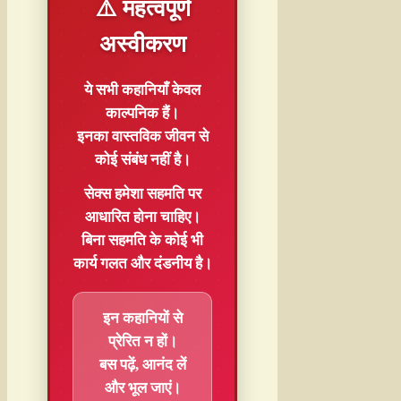
⚠️ महत्वपूर्ण
अस्वीकरण
ये सभी कहानियाँ
केवल
काल्पनिक
हैं।
इनका वास्तविक जीवन से
कोई संबंध नहीं है।
सेक्स हमेशा
सहमति
पर
आधारित होना चाहिए।
बिना सहमति के कोई भी
कार्य गलत और दंडनीय है।
इन कहानियों से
प्रेरित न हों।
बस पढ़ें, आनंद लें
और भूल जाएं।