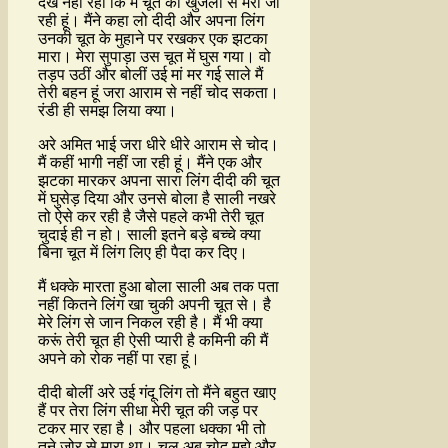
देख नहीं रहा कि मैं चूत की खुजली से मरी जा
रही हूं। मैंने कहा लो दीदी और अपना लिंग
उनकी चूत के मुहाने पर रखकर एक झटका
मारा। मेरा सुपाड़ा उस चूत में घुस गया। वो
तड़प उठीं और बोलीं उई मां मर गई साले मैं
तेरी बहन हूं जरा आराम से नहीं चोद सकता।
रंडी ही समझ लिया क्या।
अरे अमित भाई जरा धीरे धीरे आराम से चोद।
मैं कहीं भागी नहीं जा रही हूं। मैंने एक और
झटका मारकर अपना सारा लिंग दीदी की चूत
में घुसेड़ दिया और उनसे बोला है साली नखरे
तो ऐसे कर रही है जैसे पहले कभी तेरी चूत
चुदाई ही न हो। साली इतने बड़े बच्चे क्या
बिना चूत में लिंग लिए ही पैदा कर दिए।
मैं धक्के मारता हुआ बोला साली अब तक पता
नहीं कितने लिंग खा चुकी अपनी चूत से। है
मेरे लिंग से जान निकल रही है। मैं भी क्या
करूं तेरी चूत ही ऐसी प्यारी है कमिनी की मैं
अपने को रोक नहीं पा रहा हूं।
दीदी बोलीं अरे उई गंदू लिंग तो मैंने बहुत खाए
हैं पर तेरा लिंग सीधा मेरी चूत की जड़ पर
टकर मार रहा है। और पहला धक्का भी तो
तूने जोर से मारा था। चल अब चोद मुझे और