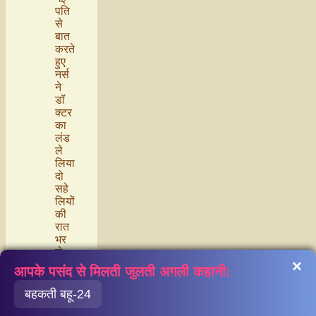
पति
से
बात
करते
हुए
नर्स
ने
डॉ
क्टर
का
लंड
ले
लिया
दो
सहे
लियों
की
रात
भर
ले
×
स्बिय
आपके पसंद से मिलती जुलती अगली कहानी:
न
मस्ती
बहकती बहू-24
हसबं
ड ने