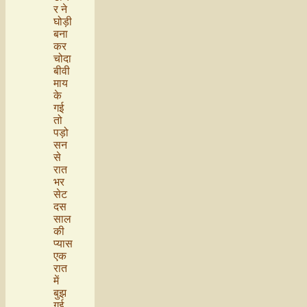
र ने
घोड़ी
बना
कर
चोदा
बीवी
माय
के
गई
तो
पड़ो
सन
से
रात
भर
सेट
दस
साल
की
प्यास
एक
रात
में
बुझ
गई