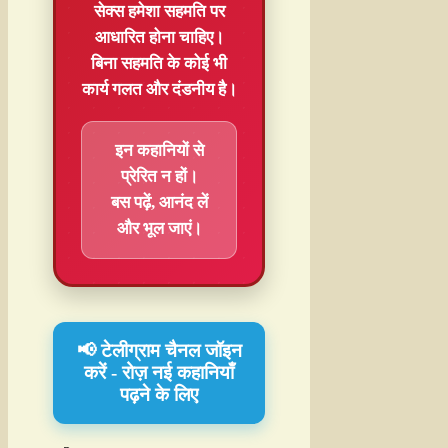
सेक्स हमेशा
सहमति
पर
आधारित होना चाहिए।
बिना सहमति के कोई भी
कार्य गलत और दंडनीय है।
इन कहानियों से
प्रेरित न हों।
बस पढ़ें, आनंद लें
और भूल जाएं।
📢 टेलीग्राम चैनल जॉइन
करें - रोज़ नई कहानियाँ
पढ़ने के लिए