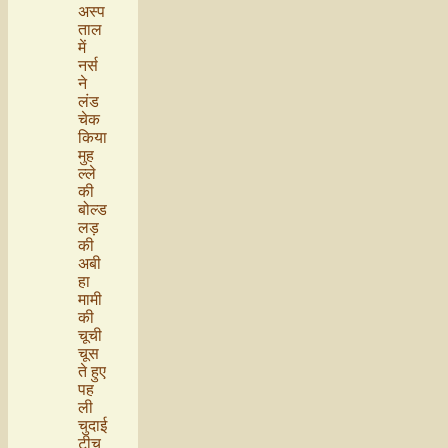
अस्प
ताल
में
नर्स
ने
लंड
चेक
किया
मुह
ल्ले
की
बोल्ड
लड़
की
अबी
हा
मामी
की
चूची
चूस
ते हुए
पह
ली
चुदाई
टीच