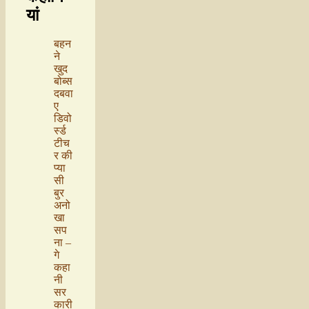
यां
बहन
ने
खुद
बोब्स
दबवा
ए
डिवो
र्स्ड
टीच
र की
प्या
सी
बुर
अनो
खा
सप
ना –
गे
कहा
नी
सर
कारी