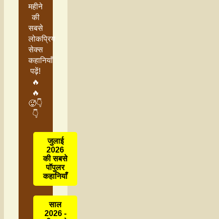
महीने
की
सबसे
लोकप्रिय
सेक्स
कहानियाँ
पढ़ें!
🔥
🔥
🥵👇
👇
जुलाई
2026
की सबसे
पॉपुलर
कहानियाँ
साल
2026 -