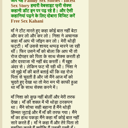
आप यह
Family Sex Stories - Incest
Sex Story
हमारी वेबसाइट फ्री सेक्स
कहानी डॉट इन पर पढ़ रहे है। और ऐसी
कहानियां पढ़ने के लिए दोबारा विजिट करें
Free Sex Kahani
माँ ने टोंट मारते हुए कहा कोई बात नहीं बेटा
और कर लो और कर लो। निशा ने अचानक
कहा माँ आप भी जॉइन कर लो। मेरी थोड़ी
फट्टी। माँ उससे शायद थप्पड़ मारने जा रही
थीं। फिर उसने माँ को बोला कि आप भी तो
रोज दोपहर को पिता के साथ सेक्स करती हो
और दरवाजा भी नहीं बंद करतीं। मैं खुश
अंदर से। लेकिन फट भी रही थी। निशा ने
जो मुझे माँ की बातें बताई थीं कि वह रोज
पिता से चुदती है और जो मैंने आज माँ को
चुदते हुए देखा था तो मेरा मन भी काफी हुआ
था माँ के साथ सेक्स करने में।
माँ निशा को कुछ नहीं बोलीं और मेरी तरफ
देखा। माँ की शक्ल में भी थोड़ा ठरकपन
था। मैंने सोचा सही बहाना है मैंने थोड़ी
हिम्मत जुटाई और मैं माँ की तरफ गया। मैंने
माँ का हाथ पकड़ा मैंने कहा माँ कोई बात नहीं
सारे करते हैं। माँ ने कहा मैं और तेरे पिता तो
इसलिए करते हैं क्योंकि मैं उनकी पत्नी हूँ।