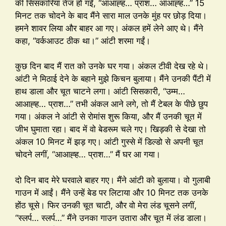
की सिसकारियां तेज हो गईं, “आआह्ह… प्राश… आआह्ह…” 15
मिनट तक चोदने के बाद मैंने सारा माल उनके मुंह पर छोड़ दिया।
हमने शावर लिया और बाहर आ गए। अंकल हमें लेने आए थे। मैंने
कहा, “वर्कआउट ठीक था।” आंटी शरमा गईं।
कुछ दिन बाद मैं रात को उनके घर गया। अंकल टीवी देख रहे थे।
आंटी ने मिठाई देने के बहाने मुझे किचन बुलाया। मैंने उनकी पैंटी में
हाथ डाला और चूत चाटने लगा। आंटी सिसकारी, “उम्म…
आआह्ह… प्राश…” तभी अंकल आने लगे, तो मैं टेबल के पीछे छुप
गया। अंकल ने आंटी से रोमांस शुरू किया, और मैं उनकी चूत में
जीभ घुमाता रहा। बाद में वो बेडरूम चले गए। खिड़की से देखा तो
अंकल 10 मिनट में झड़ गए। आंटी गुस्से में डिल्डो से अपनी चूत
चोदने लगीं, “आआह्ह… प्राश…” मैं घर आ गया।
दो दिन बाद मेरे घरवाले बाहर गए। मैंने आंटी को बुलाया। वो गुलाबी
गाउन में आईं। मैंने उन्हें बेड पर लिटाया और 10 मिनट तक उनके
होंठ चूसे। फिर उनकी चूत चाटी, और वो मेरा लंड चूसने लगीं,
“स्लर्प… स्लर्प…” मैंने उनका गाउन उतारा और चूत में लंड डाला।