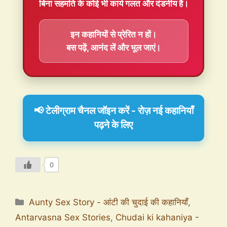
बिना सहमति के कोई भी कार्य गलत और दंडनीय है।
इन कहानियों से प्रेरित न हों।
बस पढ़ें, आनंद लें और भूल जाएं।
📢 टेलीग्राम चैनल जॉइन करें - रोज़ नई कहानियाँ
पढ़ने के लिए
0
Aunty Sex Story - आंटी की चुदाई की कहानियाँ
,
Antarvasna Sex Stories
,
Chudai ki kahaniya -