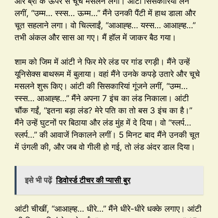
और ब्रा के ऊपर से चूचे मसलने लगा। आंटी सिसकारियां लेने
लगीं, “उम्म… स्स्स… ऊम्म…” मैंने उनकी पैंटी में हाथ डाला और
चूत सहलाने लगा। वो चिल्लाईं, “आआह्ह… यस्स… आआह्ह…”
तभी अंकल और सास आ गए। मैं हॉल में जाकर बैठ गया।
शाम को जिम में आंटी ने फिर मेरे लंड पर गांड रगड़ी। मैंने उन्हें
यूनिसेक्स बाथरूम में बुलाया। वहां मैंने उनके कपड़े उतारे और चूचे
मसलने शुरू किए। आंटी की सिसकारियां गूंजने लगीं, “उम्म…
स्स्स… आआह्ह…” मैंने अपना 7 इंच का लंड निकाला। आंटी
चौंक गईं, “इतना बड़ा लंड? मेरे पति का तो बस 3 इंच का है।”
मैंने उन्हें घुटनों पर बिठाया और लंड मुंह में दे दिया। वो “स्लर्प…
स्लर्प…” की आवाजें निकालने लगीं। 5 मिनट बाद मैंने उनकी चूत
में उंगली की, और जब वो गीली हो गई, तो लंड अंदर डाल दिया।
इसे भी पढ़ें
डिवोर्स्ड टीचर की प्यासी बुर
आंटी चीखीं, “आआह्ह… धीरे…” मैंने धीरे-धीरे धक्के लगाए। आंटी