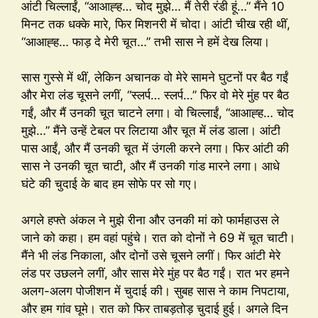
आंटी चिल्लाईं, “आआह्ह… चोद मुझे… मैं तेरी रंडी हूं…” मैंने 10
मिनट तक धक्के मारे, फिर मिशनरी में चोदा। आंटी चीख रही थीं,
“आआह्ह… फाड़ दे मेरी चूत…” तभी सास ने हमें देख लिया।
सास गुस्से में थीं, लेकिन अचानक वो मेरे सामने घुटनों पर बैठ गईं
और मेरा लंड चूसने लगीं, “स्लर्प… स्लर्प…” फिर वो मेरे मुंह पर बैठ
गईं, और मैं उनकी चूत चाटने लगा। वो चिल्लाईं, “आआह्ह… चोद
मुझे…” मैंने उन्हें टेबल पर लिटाया और चूत में लंड डाला। आंटी
पास आईं, और मैं उनकी चूत में उंगली करने लगा। फिर आंटी की
सास ने उनकी चूत चाटी, और मैं उनकी गांड मारने लगा। आधे
घंटे की चुदाई के बाद हम सोफे पर सो गए।
अगले हफ्ते अंकल ने मुझे रीना और उनकी मां को फार्महाउस ले
जाने को कहा। हम वहां पहुंचे। रात को दोनों ने 69 में चूत चाटी।
मैंने भी लंड निकाला, और दोनों उसे चूसने लगीं। फिर आंटी मेरे
लंड पर उछलने लगीं, और सास मेरे मुंह पर बैठ गईं। रात भर हमने
अलग-अलग पोजीशन में चुदाई की। सुबह सास ने काम निपटाया,
और हम गांव घूमे। रात को फिर ताबड़तोड़ चुदाई हुई। अगले दिन