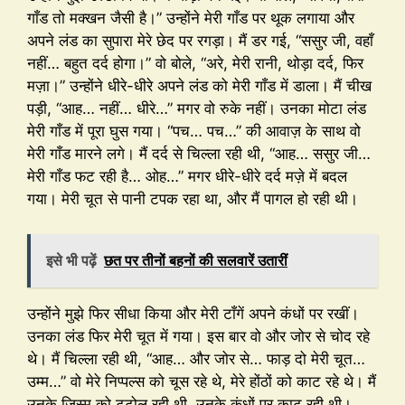
गाँड तो मक्खन जैसी है।” उन्होंने मेरी गाँड पर थूक लगाया और
अपने लंड का सुपारा मेरे छेद पर रगड़ा। मैं डर गई, “ससुर जी, वहाँ
नहीं… बहुत दर्द होगा।” वो बोले, “अरे, मेरी रानी, थोड़ा दर्द, फिर
मज़ा।” उन्होंने धीरे-धीरे अपने लंड को मेरी गाँड में डाला। मैं चीख
पड़ी, “आह… नहीं… धीरे…” मगर वो रुके नहीं। उनका मोटा लंड
मेरी गाँड में पूरा घुस गया। “पच… पच…” की आवाज़ के साथ वो
मेरी गाँड मारने लगे। मैं दर्द से चिल्ला रही थी, “आह… ससुर जी…
मेरी गाँड फट रही है… ओह…” मगर धीरे-धीरे दर्द मज़े में बदल
गया। मेरी चूत से पानी टपक रहा था, और मैं पागल हो रही थी।
इसे भी पढ़ें
छत पर तीनों बहनों की सलवारें उतारीं
उन्होंने मुझे फिर सीधा किया और मेरी टाँगें अपने कंधों पर रखीं।
उनका लंड फिर मेरी चूत में गया। इस बार वो और जोर से चोद रहे
थे। मैं चिल्ला रही थी, “आह… और जोर से… फाड़ दो मेरी चूत…
उम्म…” वो मेरे निप्पल्स को चूस रहे थे, मेरे होंठों को काट रहे थे। मैं
उनके जिस्म को टटोल रही थी, उनके कंधों पर काट रही थी।