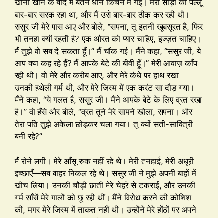
खाना खाने के बाद मैं बर्तन धोने किचन में गई। मेरी साड़ी का पल्लू
बार-बार सरक रहा था, और मैं उसे बार-बार ठीक कर रही थी।
ससुर जी मेरे पास आए और बोले, “सपना, तू इतनी खूबसूरत है, फिर
भी तनहा क्यों रहती है? एक औरत को प्यार चाहिए, इज्ज़त चाहिए।
मैं तुझे वो सब दे सकता हूँ।” मैं चौंक गई। मैंने कहा, “ससुर जी, ये
आप क्या कह रहे हैं? मैं आपके बेटे की बीवी हूँ।” मेरी आवाज़ काँप
रही थी। वो मेरे और करीब आए, और मेरे कंधे पर हाथ रखा।
उनकी हथेली गर्म थी, और मेरे जिस्म में एक करंट सा दौड़ गया।
मैंने कहा, “ये गलत है, ससुर जी। मैंने आपके बेटे के लिए व्रत रखा
है।” वो हँसे और बोले, “व्रत तूने मेरे सामने खोला, सपना। और
तेरा पति तुझे अकेला छोड़कर चला गया। तू क्यों सती-सावित्री
बनी रहे?”
मैं रोने लगी। मेरे आँसू रुक नहीं रहे थे। मेरी तनहाई, मेरी अधूरी
इच्छाएँ—सब बाहर निकल रहे थे। ससुर जी ने मुझे अपनी बाहों में
खींच लिया। उनकी चौड़ी छाती मेरे चेहरे से टकराई, और उनकी
गर्म साँसें मेरे गालों को छू रही थीं। मैंने विरोध करने की कोशिश
की, मगर मेरे जिस्म में ताकत नहीं थी। उन्होंने मेरे होंठों पर अपने