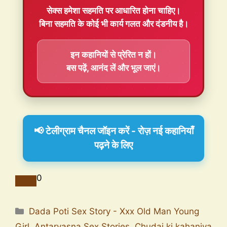
सेक्स हमेशा
सहमति
पर आधारित होना चाहिए।
बिना सहमति के कोई भी कार्य गलत और दंडनीय है।
इन कहानियों से प्रेरित न हों।
बस पढ़ें, आनंद लें और भूल जाएं।
📢 टेलीग्राम चैनल जॉइन करें - रोज़ नई कहानियाँ
पढ़ने के लिए
0
Dada Poti Sex Story - Xxx Old Man Young
Girl
,
Antarvasna Sex Stories
,
Chudai ki kahaniya