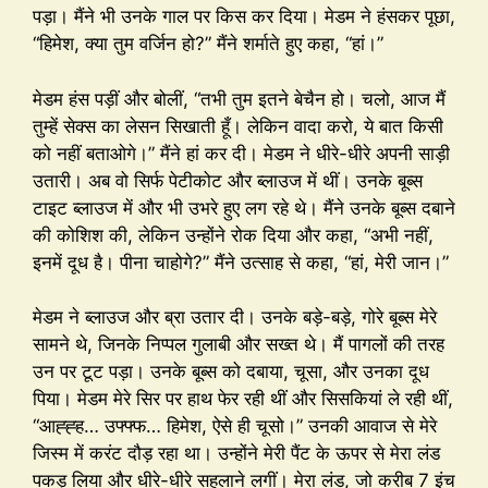
पड़ा। मैंने भी उनके गाल पर किस कर दिया। मेडम ने हंसकर पूछा,
“हिमेश, क्या तुम वर्जिन हो?” मैंने शर्माते हुए कहा, “हां।”
मेडम हंस पड़ीं और बोलीं, “तभी तुम इतने बेचैन हो। चलो, आज मैं
तुम्हें सेक्स का लेसन सिखाती हूँ। लेकिन वादा करो, ये बात किसी
को नहीं बताओगे।” मैंने हां कर दी। मेडम ने धीरे-धीरे अपनी साड़ी
उतारी। अब वो सिर्फ पेटीकोट और ब्लाउज में थीं। उनके बूब्स
टाइट ब्लाउज में और भी उभरे हुए लग रहे थे। मैंने उनके बूब्स दबाने
की कोशिश की, लेकिन उन्होंने रोक दिया और कहा, “अभी नहीं,
इनमें दूध है। पीना चाहोगे?” मैंने उत्साह से कहा, “हां, मेरी जान।”
मेडम ने ब्लाउज और ब्रा उतार दी। उनके बड़े-बड़े, गोरे बूब्स मेरे
सामने थे, जिनके निप्पल गुलाबी और सख्त थे। मैं पागलों की तरह
उन पर टूट पड़ा। उनके बूब्स को दबाया, चूसा, और उनका दूध
पिया। मेडम मेरे सिर पर हाथ फेर रही थीं और सिसकियां ले रही थीं,
“आह्ह्ह… उफ्फ्फ… हिमेश, ऐसे ही चूसो।” उनकी आवाज से मेरे
जिस्म में करंट दौड़ रहा था। उन्होंने मेरी पैंट के ऊपर से मेरा लंड
पकड़ लिया और धीरे-धीरे सहलाने लगीं। मेरा लंड, जो करीब 7 इंच