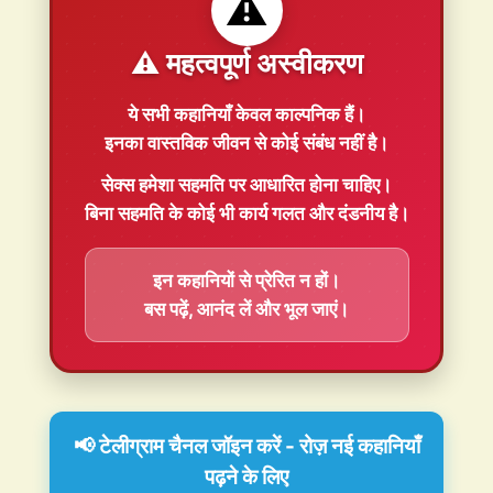
⚠️
⚠️ महत्वपूर्ण अस्वीकरण
ये सभी कहानियाँ
केवल काल्पनिक
हैं।
इनका वास्तविक जीवन से कोई संबंध नहीं है।
सेक्स हमेशा
सहमति
पर आधारित होना चाहिए।
बिना सहमति के कोई भी कार्य गलत और दंडनीय है।
इन कहानियों से प्रेरित न हों।
बस पढ़ें, आनंद लें और भूल जाएं।
📢 टेलीग्राम चैनल जॉइन करें - रोज़ नई कहानियाँ
पढ़ने के लिए