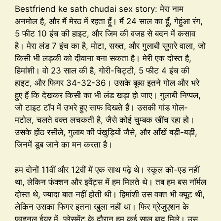
Bestfriend ke sath chudai sex story: मेरा नाम
अनमोल है, और मैं मेरठ में रहता हूँ। मैं 24 साल का हूँ, गेहुंआ रंग,
5 फीट 10 इंच की हाइट, और जिम की वजह से बदन में कसाव
है। मेरा लंड 7 इंच का है, मोटा, सख्त, और गुलाबी सुपारे वाला, जो
किसी भी लड़की को दीवाना बना सकता है। मेरी एक दोस्त है,
हिमांशी। वो 23 साल की है, गोरी-चिट्टी, 5 फीट 4 इंच की
हाइट, और फिगर 34-32-36। उसके बूब्स इतने गोल और भरे
हुए हैं कि देखकर किसी का भी लंड खड़ा हो जाए। गुलाबी निप्पल,
जो टाइट टॉप में उभरे हुए साफ दिखते हैं। उसकी गांड गोल-
मटोल, चलते वक्त लचकती है, जैसे कोई चुम्बक खींच रहा हो।
उसके होंठ रसीले, गुलाब की पंखुड़ियों जैसे, और आँखें बड़ी-बड़ी,
जिनमें डूब जाने का मन करता है।
हम दोनों 11वीं और 12वीं में एक साथ पढ़े थे। स्कूल को-एड नहीं
था, लेकिन फंक्शन और इवेंट्स में हम मिलते थे। तब हम बस नॉर्मल
दोस्त थे, ज्यादा बात नहीं होती थी। हिमांशी उस वक्त भी क्यूट थी,
लेकिन उसका फिगर इतना खुला नहीं था। फिर ग्रेजुएशन के
फाइनल ईयर में, प्लेसमेंट के दौरान हम कई साल बाद मिले। उस