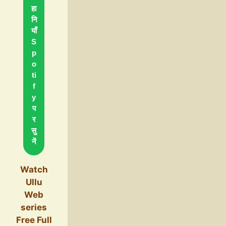
हा
नि
याँ
S
p
o
ti
f
y
प
र
सु
नें
Watch
Ullu
Web
series
Free Full