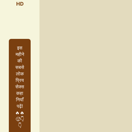
HD
इस
महीने
की
सबसे
लोक
प्रिय
सेक्स
कहा
नियाँ
पढ़ें!
🔥🔥
🥵👇
👇