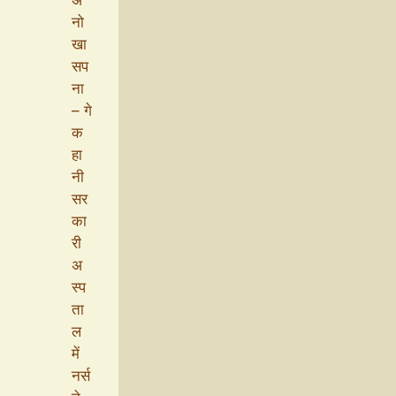
नो
खा
सप
ना
– गे
क
हा
नी
सर
का
री
अ
स्प
ता
ल
में
नर्स