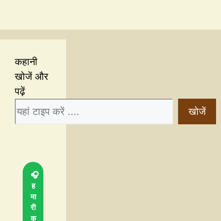
कहानी
खोजें और
पढ़ें
खोजें
🎧
ह
मा
री
क