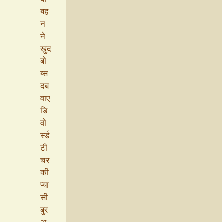
बह
न
ने
खुद
बो
ब्स
दब
वाए
डि
वो
र्स्ड
टी
चर
की
प्या
सी
बुर
अ