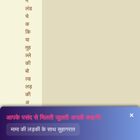
ने
लंड
चे
क
कि
या
मुह
ल्ले
की
बो
ल्ड
लड़
की
अ
बी
×
आपके पसंद से मिलती जुलती अगली कहानी:
हा
मा
मामा की लड़की के साथ सुहागरात
मी