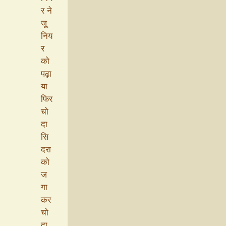
र ने
जू
निय
र
को
पढ़ा
या
फिर
चो
दा
सि
दरा
को
ज
गा
कर
चो
दा