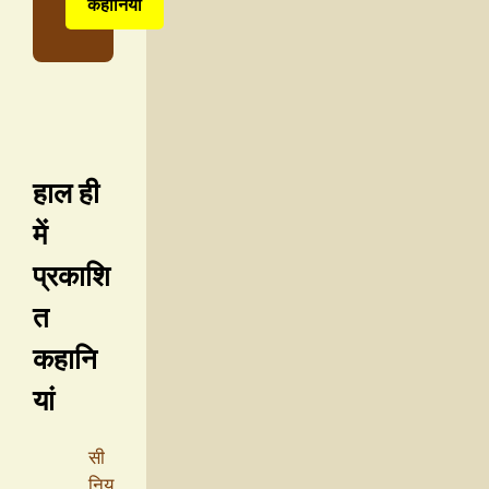
कहानियाँ
हाल ही
में
प्रकाशि
त
कहानि
यां
सी
निय