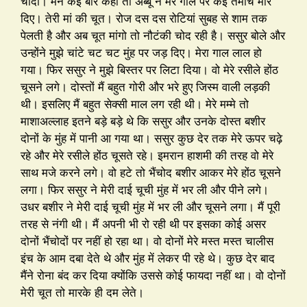
चोदो। मैंने कई बार कहा तो अब्बू ने मेरे गाल पर कई तमाचे मार
दिए। तेरी मां की चूत। रोज दस दस रोटियां सुबह से शाम तक
पेलती है और अब चूत मांगो तो नौटंकी चोद रही है। ससुर बोले और
उन्होंने मुझे चांटे चट चट मुंह पर जड़ दिए। मेरा गाल लाल हो
गया। फिर ससुर ने मुझे बिस्तर पर लिटा दिया। वो मेरे रसीले होंठ
चूसने लगे। दोस्तों मैं बहुत गोरी और भरे हुए जिस्म वाली लड़की
थी। इसलिए मैं बहुत सेक्सी माल लग रही थी। मेरे मम्मे तो
माशाअल्लाह इतने बड़े बड़े थे कि ससुर और उनके दोस्त बशीर
दोनों के मुंह में पानी आ गया था। ससुर कुछ देर तक मेरे ऊपर चढ़े
रहे और मेरे रसीले होंठ चूसते रहे। इमरान हाशमी की तरह वो मेरे
साथ मजे करने लगे। वो हटे तो भैंचोद बशीर आकर मेरे होंठ चूसने
लगा। फिर ससुर ने मेरी दाई चूची मुंह में भर ली और पीने लगे।
उधर बशीर ने मेरी दाई चूची मुंह में भर ली और चूसने लगा। मैं पूरी
तरह से नंगी थी। मैं अपनी भी रो रही थी पर इसका कोई असर
दोनों भैंचोदों पर नहीं हो रहा था। वो दोनों मेरे मस्त मस्त चालीस
इंच के आम दबा देते थे और मुंह में लेकर पी रहे थे। कुछ देर बाद
मैंने रोना बंद कर दिया क्योंकि उससे कोई फायदा नहीं था। वो दोनों
मेरी चूत तो मारके ही दम लेते।