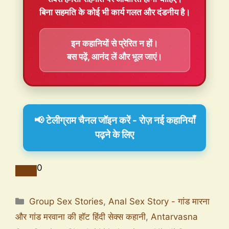
बिना सहमति के कोई भी कार्य गलत और दंडनीय है।
इन कहानियों से प्रेरित न हों।
बस पढ़ें, आनंद लें और भूल जाएं।
📢 टेलीग्राम चैनल जॉइन करें - रोज़ नई कहानियाँ
पढ़ने के लिए
0
Group Sex Stories
,
Anal Sex Story - गांड मारना
और गांड मरवाना की हॉट हिंदी सेक्स कहानी
,
Antarvasna