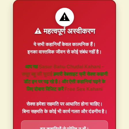
⚠️
⚠️ महत्वपूर्ण अस्वीकरण
ये सभी कहानियाँ
केवल काल्पनिक
हैं।
इनका वास्तविक जीवन से कोई संबंध नहीं है।
आप यह
Sasur Bahu Chudai Kahani -
ससुर बहू की चुदाई
हमारी वेबसाइट फ्री सेक्स कहानी
डॉट इन पर पढ़ रहे है। और ऐसी कहानियां पढ़ने के
लिए दोबारा विजिट करें
Free Sex Kahani
सेक्स हमेशा
सहमति
पर आधारित होना चाहिए।
बिना सहमति के कोई भी कार्य गलत और दंडनीय है।
इन कहानियों से प्रेरित न हों।