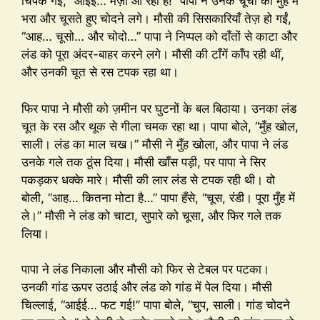
चिपक गई, “आईई… मज़ा आ रहा है!” पापा ने उनके चूचों को मुँह में
भरा और चूसते हुए चोदने लगे। मौसी की सिसकारियाँ तेज़ हो गईं,
“आह… चूसो… और चोदो…” पापा ने निप्पल को दाँतों से काटा और
लंड को पूरा अंदर-बाहर करने लगे। मौसी की टाँगें काँप रही थीं,
और उनकी चूत से रस टपक रहा था।
फिर पापा ने मौसी को ज़मीन पर घुटनों के बल बिठाया। उनका लंड
चूत के रस और थूक से गीला चमक रहा था। पापा बोले, “मुँह खोल,
साली। लंड का माल चख।” मौसी ने मुँह खोला, और पापा ने लंड
उनके गले तक ठूंस दिया। मौसी खाँस पड़ी, पर पापा ने सिर
पकड़कर धक्के मारे। मौसी की लार लंड से टपक रही थी। वो
बोली, “आह… कितना मोटा है…” पापा हँसे, “चूस, रंडी। पूरा मुँह में
ले।” मौसी ने लंड को चाटा, सुपारे को चूसा, और फिर गले तक
लिया।
पापा ने लंड निकाला और मौसी को फिर से टेबल पर पटका।
उनकी गांड ऊपर उठाई और लंड को गांड में पेल दिया। मौसी
चिल्लाई, “आईई… फट गई!” पापा बोले, “चुप, साली। गांड चोदने