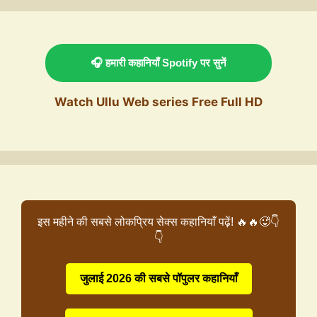
🎧 हमारी कहानियाँ Spotify पर सुनें
Watch Ullu Web series Free Full HD
इस महीने की सबसे लोकप्रिय सेक्स कहानियाँ पढ़ें! 🔥🔥🥵👇
👇
जुलाई 2026 की सबसे पॉपुलर कहानियाँ