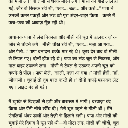
का मज़ा ले।” वो तेज़ी से धक्के मारने लगे। मौसी की गांड लाल हो
गई, और वो सिसक रही थी, “आह… ऊह… और करो…” पापा ने
उनकी कमर पकड़ी और लंड को पूरा अंदर-बाहर किया। कमरे में
फच-फच की आवाज़ गूँज रही थी।
अचानक पापा ने लंड निकाला और मौसी की चूत में डालकर ज़ोर-
ज़ोर से चोदने लगे। मौसी चीख रही थी, “आह… मज़ा आ गया…
और पेलो…” पापा दनादन धक्के मार रहे थे। कुछ देर बाद वो मौसी
से लिपट गए। दोनों हाँफ रहे थे। पापा का लंड चूत से निकला, और
माल बाहर टपकने लगा। मौसी ने टेबल से उठकर अपनी चूत को
कपड़े से पोंछा। पापा बोले, “साली, मज़ा आ गया।” मौसी हँसी, “हाँ,
जीजाजी। चुदाई तो तुम मस्त करते हो।” दोनों कपड़े पहनकर लेट
गए। लाइट बंद हो गई।
मैं चुपके से खिड़की से हटी और बाथरूम में भागी। दरवाज़ा बंद
किया और पैंटी नीचे खींच दी। मेरी चूत पहले से गीली थी। मैंने
उंगलियाँ अंदर डालीं और तेज़ी से हिलाने लगी। पापा और मौसी की
चुदाई मेरे दिमाग में घूम रही थी—वो मोटा लंड, मौसी की चीखें, चूत