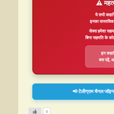
⚠️ महत्
ये सभी कहान
इनका वास्तविक 
सेक्स हमेशा
सहम
बिना सहमति के को
इन कहानि
बस पढ़ें,
📢 टेलीग्राम चैनल जॉइन क
0