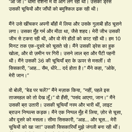
“आ जा।” धीमी रोशनी में वो आग लग रही थी। उसकी ड्रेस
उसकी चूचियों और जाँघों को बमुश्किल ढक रही थी।
मैंने उसे खींचकर अपनी बाँहों में लिया और उसके गुलाबी होंठ चूसने
लगा। उसका मुँह गर्म और मीठा था, जैसे शहद। मेरी जीभ उसकी
जीभ से टकरा रही थी, और वो मेरे होंठों को काट रही थी। हम 10
मिनट तक एक-दूसरे को चूसते रहे। मैंने उसकी ड्रेस का हुक
खोला, और वो ज़मीन पर गिरी। उसने लाल ब्रा और पैंटी पहनी
थी। मैंने उसकी 36 की चूचियाँ ब्रा के ऊपर से मसलीं। वो
सिसकारी, “आह… सैम, धीरे… दर्द होता है।” मैंने कहा, “ओके,
मेरी जान।”
वो बोली, “बेड पर चलें?” मैंने मज़ाक किया, “नहीं, पहले इस
ताजमहल को तो देख लूँ।” वो हँसी, “पसंद आएगा, जान।” मैंने
उसकी ब्रा उतारी। उसकी चूचियाँ नरम और भारी थीं, लाइट
ब्राउन निप्पल्स कड़क। मैंने एक निप्पल मुँह में लिया, ज़ोर से चूसा,
और दूसरे को मसला। सीमा सिसकारी, “आह… और चूस… मेरी
चूचियों को खा जा!” उसकी सिसकारियाँ मुझे जंगली बना रही थीं।