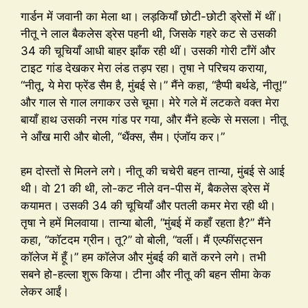
गार्डन में जवानी का मेला था। लड़कियाँ छोटी-छोटी ड्रेसों में थीं।
नीतू ने लाल बैकलेस ड्रेस पहनी थी, जिसके गहरे कट से उसकी
34 की चूचियाँ आधी बाहर झाँक रही थीं। उसकी गोरी टाँगें और
टाइट गांड देखकर मेरा लंड तड़प रहा। तृषा ने परिचय कराया,
“नीतू, ये मेरा फ्रेंड सैम है, मुंबई से।” मैंने कहा, “हैप्पी बर्थडे, नीतू!”
और गाल से गाल लगाकर उसे चूमा। मेरे गले में लटकते वक्त मेरा
बायाँ हाथ उसकी नरम गांड पर गया, और मैंने हल्के से मसला। नीतू
ने आँख मारी और बोली, “थैंक्स, सैम। एंजॉय कर।”
हम दोस्तों से मिलने लगे। नीतू की चचेरी बहन तान्या, मुंबई से आई
थी। वो 21 की थी, लो-कट नीले वन-पीस में, बैकलेस ड्रेस में
कयामत। उसकी 34 की चूचियाँ और पतली कमर मेरा रही थी।
तृषा ने हमें मिलवाया। तान्या बोली, “मुंबई में कहाँ रहता है?” मैंने
कहा, “कॉटदम ग्रीन। तू?” वो बोली, “वर्ली। मैं एल्फींसट्सन
कॉलेज में हूँ।” हम कॉलेज और मुंबई की बातें करने लगे। तभी
सबने हो-हल्ला शुरू किया। टीना और नीतू की बहन सीमा केक
लेकर आईं।