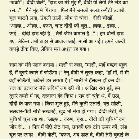
“रुको”। दीदी बोलीं, “झड़ जा मेरे मुंह में, दीदी पी लेगी तेरे लंड का
रस…”। मैंने मुंह में गिराया। फिर मैंने उनकी सलवार-पैंटी उतारी,
चूत चाटने लगा, उंगली डाली, जीभ से चोदा। दीदी चीखीं,
“आह्ह… ओह्ह… वरुण, चाट दीदी की चूत… ह्ह्ह… इह्ह…
ऊई… दीदी झड़ रही है… तेरी जीभ कमाल है…”। हम दोनों झड़
गए, लेकिन तभी बाहर से आवाज आई, मासी आ गईं। हमने जल्दी
कपड़े ठीक किए, लेकिन मन अधूरा रह गया।
शाम को मैंने प्लान बनाया। मासी से कहा, “मासी, यहाँ मच्छर बहुत
हैं, मैं दूसरे कमरे में सोऊँगा।” रेनू दीदी ने तुरंत कहा, “हाँ माँ, मैं भी
वहाँ सोऊँगी, अकेले डर लगता है।” मासी ने हँसकर हाँ कर दी।
रात का इंतजार जैसे सदियाँ लग रही थीं। आखिर रात हुई, हम
दूसरे कमरे में गए, दरवाजा बंद किया। सब सो चुके थे, मैं उठा,
दीदी के पास गया। किस शुरू हुई, मैंने कुर्ती उतारी, ब्रा खोली,
सलवार-पैंटी नीचे सरकाई, खुद भी नंगा हो गया। दीदी लेटीं, मैं
चुचियाँ चूस रहा था, “आह्ह… वरुण, चूस… दीदी की चुचियाँ दबा
जोर से…”। फिर मैं पीछे लेट गया, उनकी एक टांग ऊपर की, लंड
चूत पर रगड़ा। दीदी बोलीं, “वरुण, अब डाल दे, दीदी तेरी चुदाई के