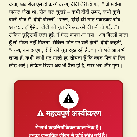
देखा, अब रोज ऐसे ही करेंगे वरुण, दीदी तेरी हो गई।” वो महीना
जन्नत जैसा था, रोज रात चुदाई – कभी दीदी ऊपर, कभी कुत्ते
वाली पोज में, दीदी बोलतीं, “वरुण, दीदी की गांड पकड़कर चोद…
आह्ह… हाँ ऐसे… दीदी की चूत तेरे लंड की दीवानी हो गई…”।
लेकिन छुट्टियाँ खत्म हुईं, मैं मेरठ वापस आ गया। अब दिल्ली जाता
हूँ तो मौका नहीं मिलता, लेकिन फोन पर बातें होतीं, दीदी कहतीं,
“वरुण, कब आएगा, दीदी की चूत सूख रही है…”। वो यादें आज भी
ताजा हैं, कभी-कभी मुठ मारते हुए सोचता हूँ कि काश फिर वो दिन
लौट आएं। लेकिन रिश्ता अब भी वैसा ही है, प्यार भरा और गुप्त।
⚠️
⚠️ महत्वपूर्ण अस्वीकरण
ये सभी कहानियाँ
केवल काल्पनिक
हैं।
इनका वास्तविक जीवन से कोई संबंध नहीं है।