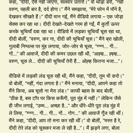
कहा, “दीदी, ऐसे नहीं जाएगा, सलवार उतारो।” वो थोड़ा डरीं, “नहीं
वरुण, पहली बार है, दर्द होगा।” मैंने समझाया, “मेरे फोन में पॉर्न है,
देखकर सीखते हैं।” दीदी मान गईं, मैंने वीडियो लगाया – एक जोड़ा
सेक्स कर रहा था। दीदी देखते-देखते गरम हो गईं, मैं कुर्ती ऊपर
करके चुचियाँ दबा रहा था। वीडियो में लड़का चुचियाँ चूस रहा था,
दीदी बोलीं, “वरुण, कर ना, दीदी की चुचियाँ चूस।” मैंने ब्रा खोली,
गुलाबी निप्पल्स पर मुंह लगाया, जोर-जोर से चूसा, “ग्ग्ग्ग… गी…
गों…” की आवाजें, दीदी की कमर उछल रही थी, “आह्ह… ह्ह्ह…
वरुण, चूस ले… दीदी की चुचियाँ तेरी हैं… ओह्ह कितना मजा…”।
वीडियो में लड़की लंड चूस रही थी, मैंने कहा, “दीदी, तुम भी करो।”
वो बोलीं, “नहीं, गंदा लगता है।” मैंने मनाया, “दीदी, आपने कहा तो
मैंने किया, अब चूसो ना मेरा लंड।” काफी बहस के बाद बोलीं,
“ठीक है, बस टॉप पर किस करूँगी, पूरा मुंह में नहीं।” लेकिन जैसे
ही जीभ लगाई, “उम्म… अच्छा है…” और धीरे-धीरे पूरा लंड मुंह में
ले लिया, “ग्ग्ग्ग… गी… गी… गों… गोग…” की आवाजें गूँज रही थीं।
मैंने कहा, “दीदी, आप तो मना कर रही थीं।” वो बोलीं, “मस्त है रे,
दीदी तेरे लंड को चूसकर मजा ले रही है…”। मैं झड़ने लगा, बोला