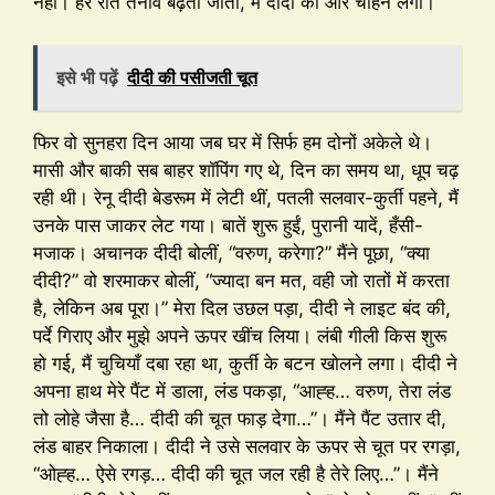
नहीं। हर रात तनाव बढ़ता जाता, मैं दीदी को और चाहने लगा।
इसे भी पढ़ें
दीदी की पसीजती चूत
फिर वो सुनहरा दिन आया जब घर में सिर्फ हम दोनों अकेले थे।
मासी और बाकी सब बाहर शॉपिंग गए थे, दिन का समय था, धूप चढ़
रही थी। रेनू दीदी बेडरूम में लेटी थीं, पतली सलवार-कुर्ती पहने, मैं
उनके पास जाकर लेट गया। बातें शुरू हुईं, पुरानी यादें, हँसी-
मजाक। अचानक दीदी बोलीं, “वरुण, करेगा?” मैंने पूछा, “क्या
दीदी?” वो शरमाकर बोलीं, “ज्यादा बन मत, वही जो रातों में करता
है, लेकिन अब पूरा।” मेरा दिल उछल पड़ा, दीदी ने लाइट बंद की,
पर्दे गिराए और मुझे अपने ऊपर खींच लिया। लंबी गीली किस शुरू
हो गई, मैं चुचियाँ दबा रहा था, कुर्ती के बटन खोलने लगा। दीदी ने
अपना हाथ मेरे पैंट में डाला, लंड पकड़ा, “आह्ह… वरुण, तेरा लंड
तो लोहे जैसा है… दीदी की चूत फाड़ देगा…”। मैंने पैंट उतार दी,
लंड बाहर निकाला। दीदी ने उसे सलवार के ऊपर से चूत पर रगड़ा,
“ओह्ह… ऐसे रगड़… दीदी की चूत जल रही है तेरे लिए…”। मैंने