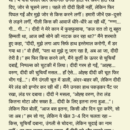
थीं। मैं पास सरका और अचानक उनके होंठों पर अपने होंठ रख
दिए, जोर से चूसने लगा। पहले तो दीदी हिली नहीं, लेकिन फिर
पिघल गईं और मुझे जोर से किस करने लगीं। हमारी जीभें एक-दूसरे
से लड़ने लगीं, गीली किस की आवाजें धीरे-धीरे आ रही थीं, “ग्ग्ग्ग…
गी… गी…”। दीदी ने मेरे कान में फुसफुसाया, “कल रात तो तू बहुत
हिम्मती था, आज क्यों सोने की नाटक कर रहा था?” मैंने शरमाते
हुए कहा, “दीदी, मुझे लगा आप सिर्फ हाथ इस्तेमाल करोगी, मैं डर
गया था।” वो हँसीं, “पता था मुझे तू जाग रहा है, अब आ जा, दीदी
तेरी है।” हम फिर किस करने लगे, मैंने कुर्ती के ऊपर से चुचियाँ
दबाईं, निप्पल्स को चुटकी में लिया। दीदी गरम हो गईं, “आह्ह…
वरुण, दीदी की चुचियाँ मसल… हाँ ऐसे… ओह्ह दीदी की चूत फिर
भीग गई…”। मैंने उंगली चूत में डाली, अंदर-बाहर की, लेकिन दीदी
मेरे लंड को इग्नोर कर रही थीं। मैंने उनका हाथ पकड़कर पैंट पर
रखा, लंड पर दबाया। दीदी ने मसला, “ओह्ह वरुण, तेरा लंड
कितना मोटा और सख्त है… दीदी के लिए इतना तना हुआ…”।
लेकिन फिर बोलीं, “आज बस इतना, किसी और दिन पूरा करेंगे, सो
जा अब।” हम सो गए, लेकिन ये खेल 3-4 दिन चलता रहा –
किस, चुचियाँ दबाना, उंगली से चोदना, लेकिन चुदाई का नाम