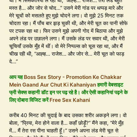
था। मैं सिसकारियाँ ले रही थी, “आह्ह… राजेश… तेरा लंड बहुत
मस्त है… और जोर से चोद…” उसने मेरी गांड पर थप्पड़ मारे और
मेरे चूचों को मसलते हुए मुझे चोदने लगा। वो मुझे 25 मिनट तक
चोदता रहा। मैं पाँच बार झड़ चुकी थी, और मेरी चूत का पानी सोफे
पर टपक रहा था। फिर उसने मुझे अपनी गोद में बिठाया और मुझे
अपने लंड पर उछालने लगा। मैं उसके लंड पर सवार थी, और मेरी
चूचियाँ उसके मुँह में थीं। वो मेरे निप्पल्स को चूस रहा था, और मैं
चीख रही थी, “आह्ह… राजेश… और जोर से… मेरी चूत को फाड़
दे…”
आप यह
Boss Sex Story - Promotion Ke Chakkar
Mein Gaand Aur Chut Ki Kahaniyan
हमारी वेबसाइट
फ्री सेक्स कहानी डॉट इन पर पढ़ रहे है। और ऐसी कहानियां पढ़ने के
लिए दोबारा विजिट करें
Free Sex Kahani
करीब 40 मिनट की चुदाई के बाद उसका शरीर अकड़ने लगा। वो
बोला, “प्रिया, मेरा होने वाला है… कहाँ छोड़ूँ?” मैंने कहा, “मेरे मुँह
में… मैं तेरा रस पीना चाहती हूँ।” उसने अपना लंड मेरी चूत से