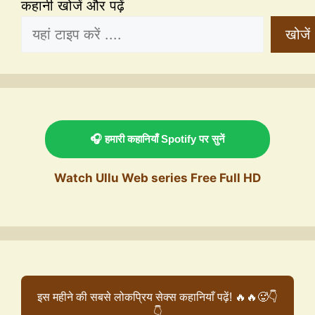
कहानी खोजें और पढ़ें
खोजें
🎧 हमारी कहानियाँ Spotify पर सुनें
Watch Ullu Web series Free Full HD
इस महीने की सबसे लोकप्रिय सेक्स कहानियाँ पढ़ें! 🔥🔥🥵👇
👇