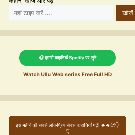
कहानी खोजें और पढ़ें
खोजें
🎧 हमारी कहानियाँ Spotify पर सुनें
Watch Ullu Web series Free Full HD
इस महीने की सबसे लोकप्रिय सेक्स कहानियाँ पढ़ें! 🔥🔥🥵👇
👇