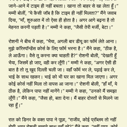
जाने-आने में टाइम ही नहीं बचता। खाना तो बाहर से खा लेता हूँ।”
मम्मी बोलीं, “ये कैसी जॉब है कि टाइम ही नहीं मिलता?” मैंने जवाब
दिया, “माँ, शुरुआत में तो ऐसा ही होता है। अगर आगे बढ़ना है तो
मेहनत करनी पड़ती है।” मम्मी ने कहा, “जैसी तेरी मर्जी, बेटा।”
रोशनी ने बीच में कहा, “भैया, अगली बार डीयू का फॉर्म लेते आना।
मुझे कॉरेस्पॉन्डेंस कोर्स के लिए फॉर्म भरना है।” मैंने कहा, “ठीक है,
ले आऊँगा। वैसे तू करना क्या चाहती है?” रोशनी बोली, “देखती हूँ
भैया, जिसमें हो जाए, वही कर लूँगी।” मम्मी ने कहा, “अगर ऐसी ही
बात है तो तू खुद दिल्ली चली जा। वहाँ फॉर्म भर ले, पढ़ाई कर ले,
भाई के साथ रहकर। भाई को भी घर का खाना मिल जाएगा। अगर
कोई कोर्स नहीं मिला तो वापस आ जाना।” रोशनी बोली, “हाँ माँ, ये
ठीक है, लेकिन पापा नहीं मानेंगे।” मम्मी ने कहा, “उनको मैं समझा
लूँगी।” मैंने कहा, “जैसा हो, बता देना। मैं बाहर दोस्तों से मिलने जा
रहा हूँ।”
रात को डिनर के वक्त पापा ने पूछा, “राजीव, कोई प्रॉब्लम तो नहीं
होगी अगर रोशनी तुम्हारे साथ वहाँ रहे?” मैंने कहा, “नहीं पापा, कोई