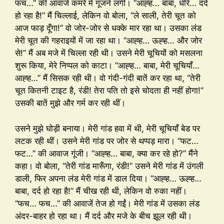
फच…” की आवाजें कमरे में गूंजने लगीं। “आह्ह… बाबा, धीरे… दर्द
हो रहा है!” मैं चिल्लाई, लेकिन वो बोला, “ले साली, तेरी चूत को
आज फाड़ दूँगा!” वो जोर-जोर से धक्के मार रहा था। उसका लंड
मेरी चूत की गहराइयों में जा रहा था। “आह्ह… ऊह्ह… और जोर
से!” मैं अब मजे में चिल्ला रही थी। उसने मेरी चूचियों को मसलना
शुरू किया, मेरे निप्पल को काटा। “आह्ह… बाबा, मेरी चूचियाँ…
आह्ह…” मैं सिसक रही थी। वो गंदी-गंदी बातें कर रहा था, “तेरी
चूत कितनी टाइट है, रंडी! तेरा पति तो इसे चोदता ही नहीं होगा!”
उसकी बातें मुझे और गर्म कर रही थीं।
उसने मुझे घोड़ी बनाया। मेरी गांड हवा में थी, मेरी चूचियाँ बेड पर
लटक रही थीं। उसने मेरी गांड पर जोर से थप्पड़ मारा। “फट…
फट…” की आवाज गूंजी। “आह्ह… बाबा, क्या कर रहे हो?” मैंने
कहा। वो बोला, “तेरी गांड मारूँगा, रंडी!” उसने मेरी गांड में उंगली
डाली, फिर अपना लंड मेरी गांड में डाल दिया। “आह्ह… ऊह्ह…
बाबा, दर्द हो रहा है!” मैं चीख रही थी, लेकिन वो रुका नहीं।
“फच… फच…” की आवाजें तेज हो गईं। मेरी गांड में उसका लंड
अंदर-बाहर हो रहा था। मैं दर्द और मजे के बीच झूल रही थी।