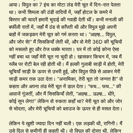
आया। विपुल का 7 इंच का मोटा लंड मेरी चूत में दिन-रात पेलता
था। कभी शिमला की ठंडी वादियों में, जहाँ होटल के कमरे में
बिस्तर की चादरें हमारी चुदाई की गवाही देती थीं। कभी मनाली की
बर्फीली रातों में, जहाँ मैं ठंड से काँपती थी और विपुल मुझे अपनी
बाहों में जकड़कर मेरी चूत को गर्म करता था। “आह्ह… विपुल,
और जोर से!” मैं सिसकियाँ लेती थी, और वो मेरी 36D की चूचियों
को मसलते हुए और तेज धक्के मारता। घर में तो कोई कोना ऐसा
नहीं बचा था जहाँ मेरी चूत ना चुदी हो। खासकर किचन में, जब मैं
स्लैब पर रोटी बेल रही होती थी। मैं हल्की गुलाबी साड़ी में होती, मेरी
चूचियाँ साड़ी के ऊपर से उभरी हुई, और विपुल पीछे से आकर मेरी
साड़ी कमर तक उठा देता। “अनामिका, तेरी चूत तो जन्नत है!” वो
कहता और अपना लंड मेरी चूत में डाल देता। “फच… फच…” की
आवाजें गूंजतीं, और मैं सिसकियाँ लेती, “आह्ह… ऊह्ह… धीरे,
कोई सुन लेगा!” लेकिन वो रुकता कहाँ था? मेरी चूत को और जोर
से चोदता, और मेरी चूचियों को ब्लाउज के ऊपर से ही मसल देता।
लेकिन ये खुशी ज्यादा दिन नहीं चली। एक लड़की थी, रागिनी। मैं
उसे दिल से कमीनी ही कहती थी। वो विपुल की दोस्त थी, लेकिन